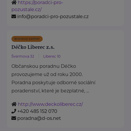
https://poradci-pro-
pozustale.cz/
info@poradci-pro-pozustale.cz
Bronzový partner
Déčko Liberec z.s.
Švermova 32
Liberec 10
Občanskou poradnu Déčko
provozujeme už od roku 2000.
Poradna poskytuje odborné sociální
poradenství, které je bezplatné, ...
http://www.deckoliberec.cz/
+420 485 152 070
poradna@d-os.net