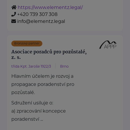
https://www.elementz.legal/
+420 739 307 308
info@elementz.legal
Bronzový partner
Asociace poradců pro pozůstalé,
z. s.
třída Kpt. Jaroše 1922/3
Brno
Hlavním účelem je rozvoj a
propagace poradenství pro
pozůstalé.
Sdružení usiluje o:
a) zpracování koncepce
poradenství ...