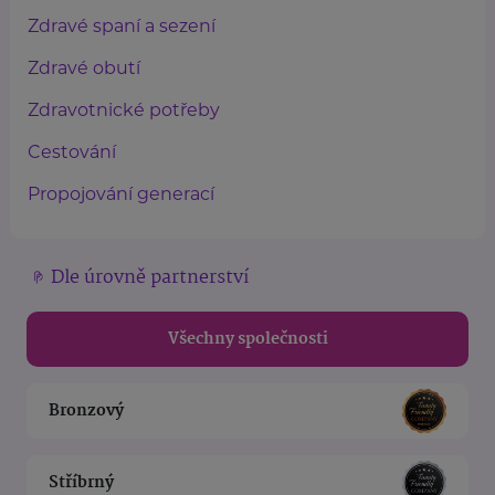
Zdravé spaní a sezení
Zdravé obutí
Zdravotnické potřeby
Cestování
Propojování generací
Dle úrovně partnerství
Všechny společnosti
Bronzový
Stříbrný