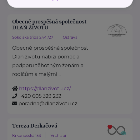
Obecně prospěšná společnost
DLAŇ ŽIVOTU
Sokolská třída 244 /27
Ostrava
Obecně prospěšná společnost
Dlaň životu nabízí pomoc a
podporu těhotným ženám a
rodičům s malými ...
https://dlanzivotu.cz/
+420 605 329 232
poradna@dlanzivotu.cz
Tereza Derkačová
Krkonošská 153
Vrchlabí