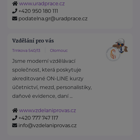
www.uradprace.cz
+420 950 180 111
podatelna.gr@uradprace.cz
Vzdělání pro vás
Trnkova 540/13
Olomouc
Jsme moderní vzdělávací
společnost, která poskytuje
akreditované ON-LINE kurzy
účetnictví, mezd, personalistiky,
daňové evidence, daní ...
www.vzdelaniprovas.cz
+420 777 747 117
info@vzdelaniprovas.cz