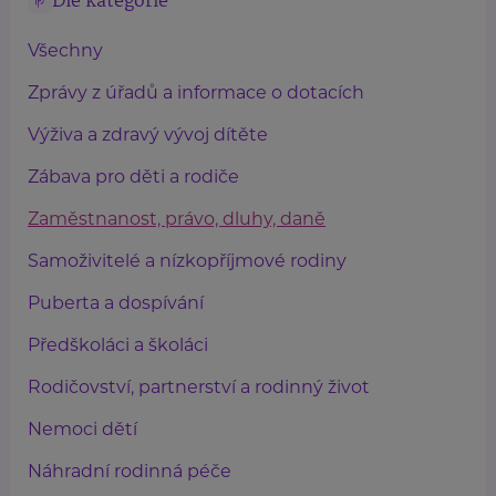
Dle kategorie
Všechny
Zprávy z úřadů a informace o dotacích
Výživa a zdravý vývoj dítěte
Zábava pro děti a rodiče
Zaměstnanost, právo, dluhy, daně
Samoživitelé a nízkopříjmové rodiny
Puberta a dospívání
Předškoláci a školáci
Rodičovství, partnerství a rodinný život
Nemoci dětí
Náhradní rodinná péče