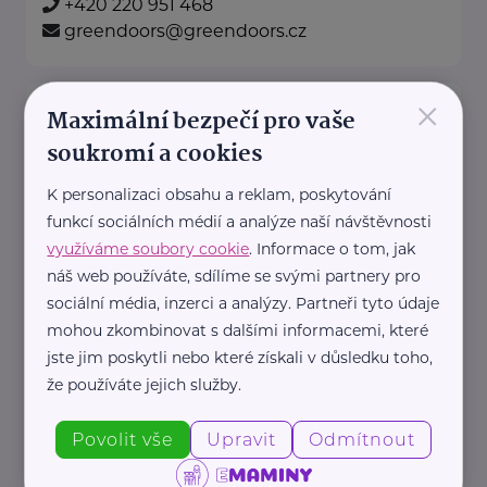
+420 220 951 468
greendoors@greendoors.cz
×
Klub svobodných matek z.s.
Maximální bezpečí pro vaše
Dukelských hrdinů 34
Praha 7
soukromí a cookies
K personalizaci obsahu a reklam, poskytování
"Pomáháme rodičům a jejich
funkcí sociálních médií a analýze naší návštěvnosti
dětem."
využíváme soubory cookie
. Informace o tom, jak
Rodinám samoživitelů z celé ČR
náš web používáte, sdílíme se svými partnery pro
poskytujeme finanční, materiální,
sociální média, inzerci a analýzy. Partneři tyto údaje
mohou zkombinovat s dalšími informacemi, které
odbornou právní ...
jste jim poskytli nebo které získali v důsledku toho,
že používáte jejich služby.
https://www.klubsvobodnychmatek.cz/
+420 800 995 511
Povolit vše
Upravit
Odmítnout
info@klubsvobodnychmatek.cz