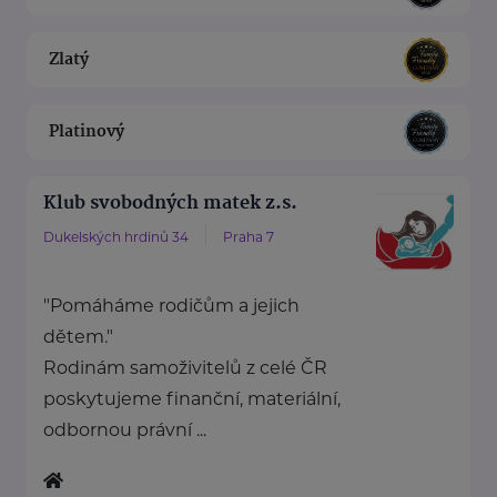
Zlatý
Platinový
Klub svobodných matek z.s.
Dukelských hrdinů 34
Praha 7
"Pomáháme rodičům a jejich
dětem."
Rodinám samoživitelů z celé ČR
poskytujeme finanční, materiální,
odbornou právní ...