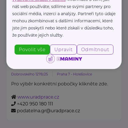
Oděvní banka je charitativní
náš web používáte, sdílíme se svými partnery pro
organizace, která každoročně
sociální média, inzerci a analýzy. Partneři tyto údaje
poskytuje více ...
mohou zkombinovat s dalšími informacemi, které
jste jim poskytli nebo které získali v důsledku toho,
https://www.odevnibanka.cz/
že používáte jejich služby.
+420 702 019 159
info@odevnibanka.cz
Povolit vše
Upravit
Odmítnout
Úřad práce České republiky
Dobrovského 1278/25
Praha 7 - Holešovice
Pro výběr konkrétní pobočky klikněte zde.
www.uradprace.cz
+420 950 180 111
podatelna.gr@uradprace.cz