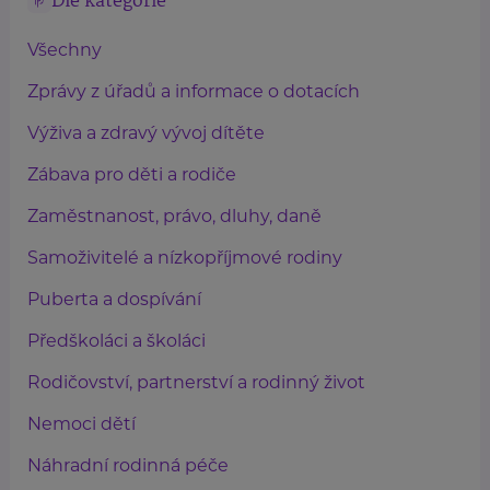
Dle kategorie
Všechny
Zprávy z úřadů a informace o dotacích
Výživa a zdravý vývoj dítěte
Zábava pro děti a rodiče
Zaměstnanost, právo, dluhy, daně
Samoživitelé a nízkopříjmové rodiny
Puberta a dospívání
Předškoláci a školáci
Rodičovství, partnerství a rodinný život
Nemoci dětí
Náhradní rodinná péče