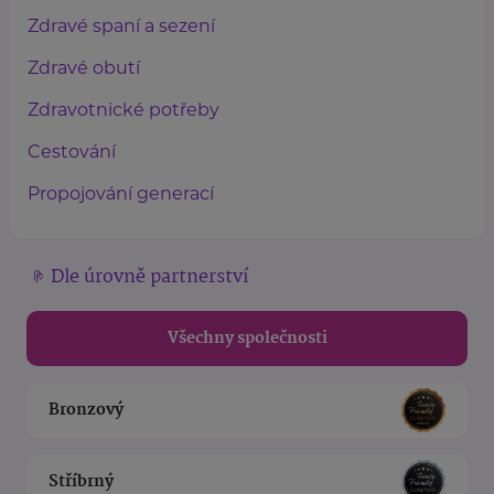
Zdravé spaní a sezení
Zdravé obutí
Zdravotnické potřeby
Cestování
Propojování generací
Dle úrovně partnerství
Všechny společnosti
Bronzový
Stříbrný