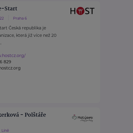
-Start
/22
Praha 6
rt Česká republika je
izace, která již více než 20
.
.hostcz.org/
6 829
ostcz.org
erková - Polštáře
Líně