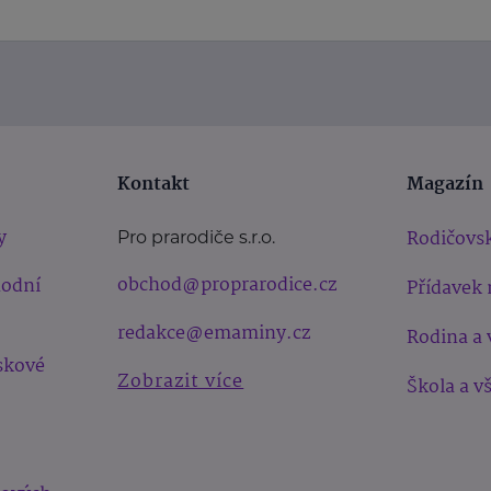
Kontakt
Magazín
y
Rodičovsk
Pro prarodiče s.r.o.
obchod@proprarodice.cz
hodní
Přídavek 
redakce@emaminy.cz
Rodina a 
skové
Zobrazit více
Škola a v