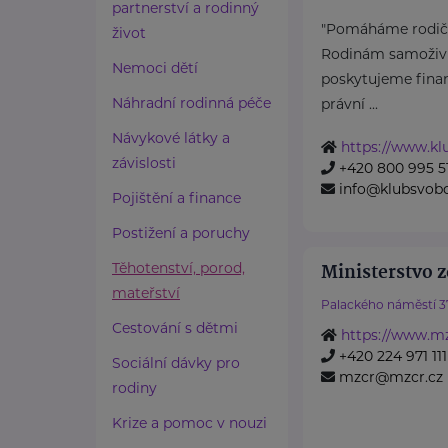
partnerství a rodinný
"Pomáháme rodičů
život
Rodinám samoživit
Nemoci dětí
poskytujeme finan
Náhradní rodinná péče
právní ...
Návykové látky a
https://www.k
závislosti
+420 800 995 5
info@klubsvob
Pojištění a finance
Postižení a poruchy
Těhotenství, porod,
Ministerstvo z
mateřství
Palackého náměstí 3
Cestování s dětmi
https://www.mz
+420 224 971 111
Sociální dávky pro
mzcr@mzcr.cz
rodiny
Krize a pomoc v nouzi