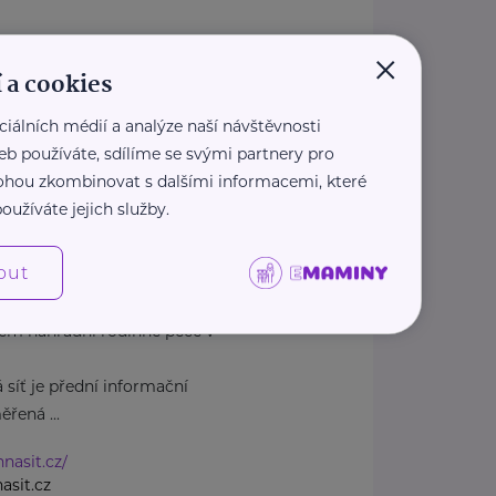
×
dcasnenarozenedeti.cz/
 a cookies
1 207
casnenarozenedeti.cz
ciálních médií a analýze naší návštěvnosti
eb používáte, sdílíme se svými partnery pro
 mohou zkombinovat s dalšími informacemi, které
oužíváte jejich služby.
1
Praha 1
out
em náhradní rodinné péče v
 síť je přední informační
řená ...
nnasit.cz/
asit.cz