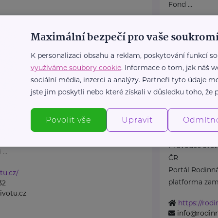
Fond ...
https://pre
Maximální bezpečí pro vaše soukromí
+420 774 56
petra@pred
K personalizaci obsahu a reklam, poskytování funkcí so
využíváme soubory cookie
. Informace o tom, jak náš w
sociální média, inzerci a analýzy. Partneři tyto údaje
šná společnost
Bronzový partner
jste jim poskytli nebo které získali v důsledku toho, že p
Rodinná síť
7
Ostrava
Klimentská 1246/
Povolit vše
Upravit
Odmítn
 společnost Dlaň životu
odporu těhotným ženám a
Průvodce svět
...
ČR
Portál Rodinná
tu.cz/
platforma zamě
32
votu.cz
https://rodi
info@rodinn