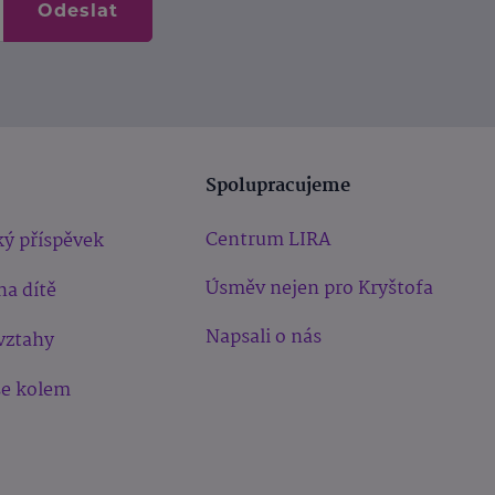
Odeslat
Spolupracujeme
Centrum LIRA
ý příspěvek
Úsměv nejen pro Kryštofa
na dítě
Napsali o nás
vztahy
še kolem