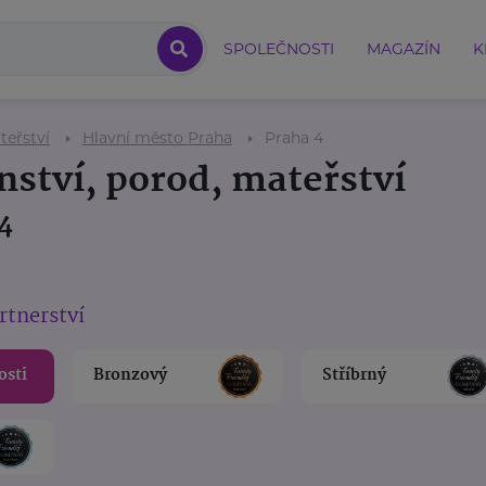
SPOLEČNOSTI
MAGAZÍN
K
teřství
Hlavní město Praha
Praha 4
nství, porod, mateřství
4
rtnerství
osti
Bronzový
Stříbrný