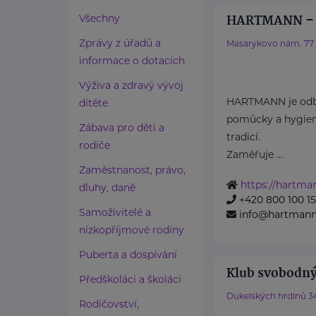
HARTMANN – R
Všechny
Zprávy z úřadů a
Masarykovo nám. 77
informace o dotacích
Výživa a zdravý vývoj
HARTMANN je odbo
dítěte
pomůcky a hygieni
Zábava pro děti a
tradicí.
rodiče
Zaměřuje ...
Zaměstnanost, právo,
https://hartma
dluhy, daně
+420 800 100 1
Samoživitelé a
info@hartmannd
nízkopříjmové rodiny
Puberta a dospívání
Klub svobodný
Předškoláci a školáci
Dukelských hrdinů 3
Rodičovství,