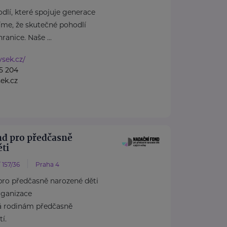
dlí, které spojuje generace
íme, že skutečné pohodlí
anice. Naše ...
ysek.cz/
5 204
ek.cz
nd pro předčasně
ti
 157/36
Praha 4
pro předčasně narozené děti
rganizace
á rodinám předčasně
í.