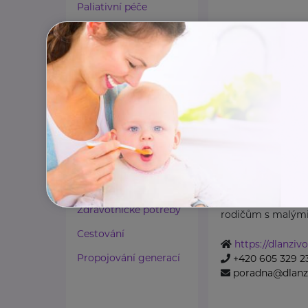
Paliativní péče
Rady a tipy
Harmonie duše a těla
Zaměstnávání osob ze
zdravotním
postižením
Obecně prospě
DLAŇ ŽIVOTU
Lázeňství a wellness
Sokolská třída 244 /2
Zdravé spaní a sezení
Obecně prospěšná
Zdravé obutí
nabízí pomoc a p
Zdravotnické potřeby
rodičům s malými 
Cestování
https://dlanzivo
Propojování generací
+420 605 329 2
poradna@dlanzi