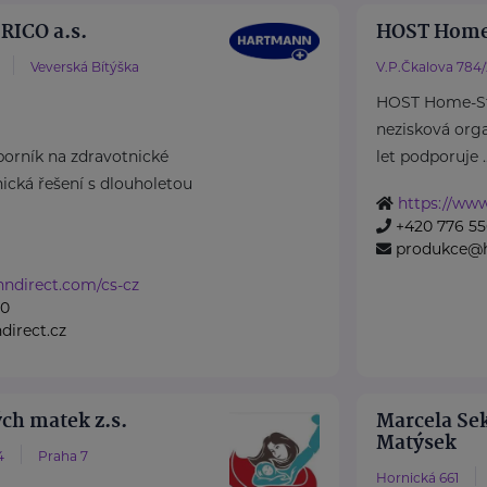
ICO a.s.
HOST Home
Veverská Bítýška
V.P.Čkalova 784
HOST Home-Sta
nezisková organ
rník na zdravotnické
let podporuje ..
cká řešení s dlouholetou
https://www
+420 776 55
produkce@h
nndirect.com/cs-cz
50
irect.cz
ch matek z.s.
Marcela Sek
Matýsek
4
Praha 7
Hornická 661