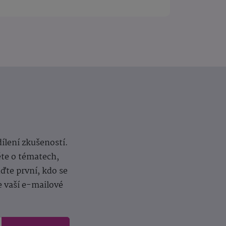
dílení zkušeností.
ěte o tématech,
te první, kdo se
e vaší e-mailové