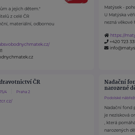
Matýsek - poho
m a jejich dětem."
U Matýska věř
elů z celé ČR
nezná věkové hr
ční, materiální, odbornou
https://mat
+420 723 33
lubsvobodnychmatek.cz/
info@matys
11
odnychmatek.cz
dravotnictví ČR
Nadační fo
narozené dě
75/4
Praha 2
Podolské nábřeží
cr.cz/
Nadační fond 
je nezisková o
, která pomáh
narozených dět