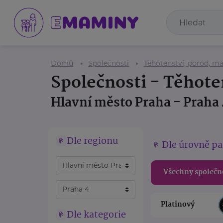
Domů
Společnosti
Těhotenství, porod, ma
Společnosti - Těhote
Hlavní město Praha - Praha 
Dle regionu
Dle úrovně pa
Všechny společn
Platinový
Dle kategorie