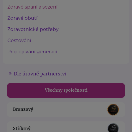
Zdravé spaní a sezení
Zdravé obutí
Zdravotnické potřeby
Cestování
Propojování generací
Dle úrovně partnerství
Všechny společnosti
Bronzový
Stříbrný