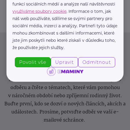
funkcí sociálních médií a analýze naší návštěvnosti
info@zdravotnicke-potreby.cz
využíváme soubory cookie
. Informace o tom, jak
náš web používáte, sdílíme se svými partnery pro
sociální média, inzerci a analýzy. Partneři tyto údaje
mohou zkombinovat s dalšími informacemi, které
jste jim poskytli nebo které získali v důsledku toho,
Newsletter
že používáte jejich služby.
Povolit vše
Upravit
Odmítnout
Pravidelný přísun novinek, inspirace na každý den,
podpora pro rodiče i sdílení zkušeností. Takový je
Newsletter webu eMaminy.cz. Přihlaste se k jeho
odběru a čtěte o tématech, které vám pomohou
v náročném období nebo zpříjemní rodinný život.
Buďte první, kdo se dozví o nových článcích, akcích a
událostech. Prosíme, potvrďte odběr ve vaší e-
mailové schránce.