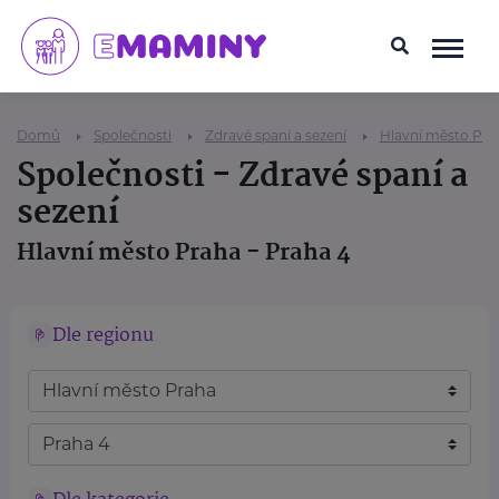
Domů
Společnosti
Zdravé spaní a sezení
Hlavní město Pra
Společnosti - Zdravé spaní a
sezení
Hlavní město Praha - Praha 4
Dle regionu