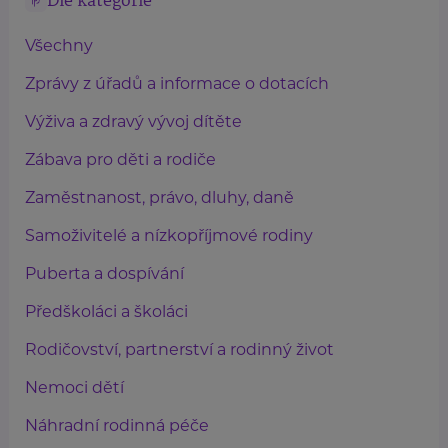
Dle kategorie
Všechny
Zprávy z úřadů a informace o dotacích
Výživa a zdravý vývoj dítěte
Zábava pro děti a rodiče
Zaměstnanost, právo, dluhy, daně
Samoživitelé a nízkopříjmové rodiny
Puberta a dospívání
Předškoláci a školáci
Rodičovství, partnerství a rodinný život
Nemoci dětí
Náhradní rodinná péče