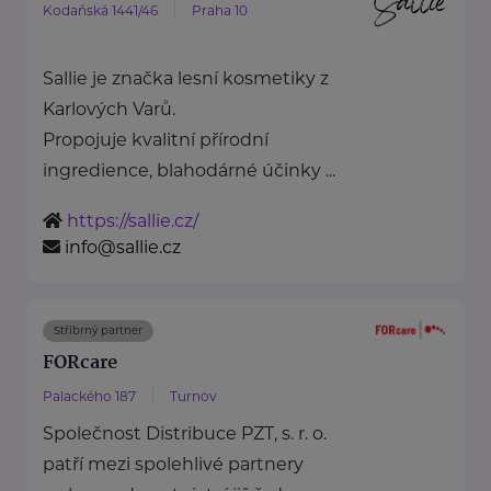
Kodaňská 1441/46
Praha 10
Sallie je značka lesní kosmetiky z
Karlových Varů.
Propojuje kvalitní přírodní
ingredience, blahodárné účinky ...
https://sallie.cz/
info@sallie.cz
Stříbrný partner
FORcare
Palackého 187
Turnov
Společnost Distribuce PZT, s. r. o.
patří mezi spolehlivé partnery