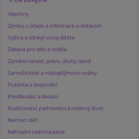
Dle kategorie
Všechny
Zprávy z úřadů a informace o dotacích
Výživa a zdravý vývoj dítěte
Zábava pro děti a rodiče
Zaměstnanost, právo, dluhy, daně
Samoživitelé a nízkopříjmové rodiny
Puberta a dospívání
Předškoláci a školáci
Rodičovství, partnerství a rodinný život
Nemoci dětí
Náhradní rodinná péče