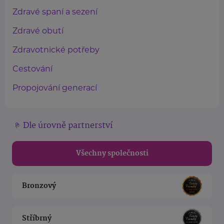
Zdravé spaní a sezení
Zdravé obutí
Zdravotnické potřeby
Cestování
Propojování generací
Dle úrovně partnerství
Všechny společnosti
Bronzový
Stříbrný