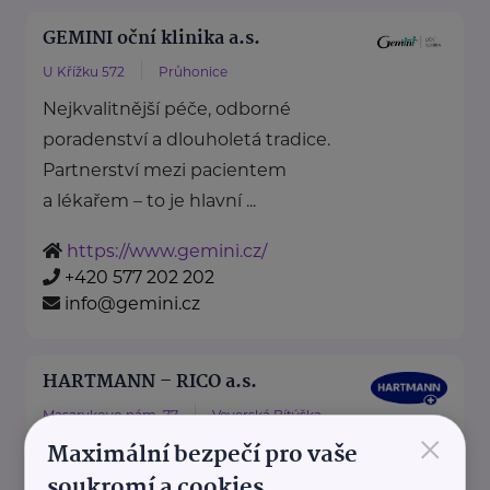
GEMINI oční klinika a.s.
U Křížku 572
Průhonice
Nejkvalitnější péče, odborné
poradenství a dlouholetá tradice.
Partnerství mezi pacientem
a lékařem – to je hlavní ...
https://www.gemini.cz/
+420 577 202 202
info@gemini.cz
HARTMANN – RICO a.s.
Masarykovo nám. 77
Veverská Bítýška
×
Maximální bezpečí pro vaše
soukromí a cookies