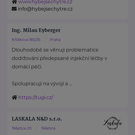
www.hybejsechytre.cz
info@hybejsechytre.cz
Ing. Milan Eyberger
Křižíkova 185/35
Praha
Dlouhodobě se věnuji problematice
dodržování předepsané injekční léčby v
domácí péči.
Spolupracuji na vývoji a ...
https://tugi.cz/
LASKALA N&D s.r.o.
Těšetice 20
Těšetice