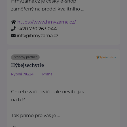
Hmyzárna.cz je český e-shop
zaměřený na prodej kvalitního ...
https://www.hmyzarna.cz/
+420 730 263 044
info@hmyzarna.cz
Stříbrný partner
Hýbejsechytře
Rybná 716/24
Praha 1
Chcete začít cvičit, ale nevíte jak
na to?
Tak přímo pro vás je ...