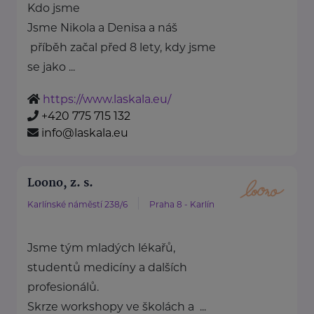
Kdo jsme
Jsme Nikola a Denisa a náš
příběh začal před 8 lety, kdy jsme
se jako ...
https://www.laskala.eu/
+420 775 715 132
info@laskala.eu
Loono, z. s.
Karlínské náměstí 238/6
Praha 8 - Karlín
Jsme tým mladých lékařů,
studentů medicíny a dalších
profesionálů.
Skrze workshopy ve školách a ...