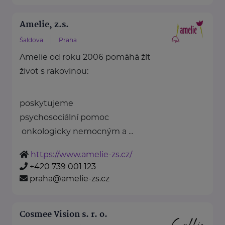
Amelie, z.s.
Šaldova
Praha
Amelie od roku 2006 pomáhá žít
život s rakovinou:
poskytujeme
psychosociální pomoc
onkologicky nemocným a ...
https://www.amelie-zs.cz/
+420 739 001 123
praha@amelie-zs.cz
Cosmee Vision s. r. o.