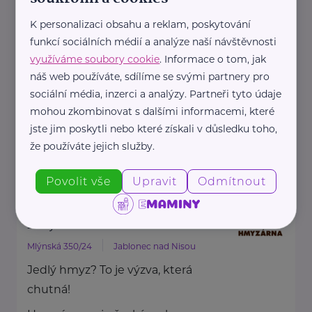
HARTMANN je odborník na
K personalizaci obsahu a reklam, poskytování
zdravotnické pomůcky a
funkcí sociálních médií a analýze naší návštěvnosti
hygienická řešení s dlouholetou
využíváme soubory cookie
. Informace o tom, jak
tradicí.
náš web používáte, sdílíme se svými partnery pro
Zaměřuje ...
sociální média, inzerci a analýzy. Partneři tyto údaje
mohou zkombinovat s dalšími informacemi, které
jste jim poskytli nebo které získali v důsledku toho,
https://hartmanndirect.com/cs-cz
že používáte jejich služby.
+420 800 100 150
info@hartmanndirect.cz
Povolit vše
Upravit
Odmítnout
Hmyzárna.cz
Mlýnská 350/24
Jablonec nad Nisou
Jedlý hmyz? To je výzva, která
chutná!