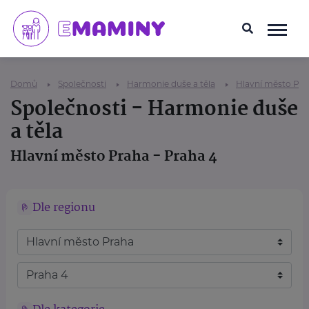
Domů
Společnosti
Harmonie duše a těla
Hlavní město Pra
Společnosti - Harmonie duše
a těla
Hlavní město Praha - Praha 4
Dle regionu