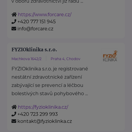
v oboru zdravotnictví již řadu ...
https://www.forcare.cz/
+420 777 151 945
info@forcare.cz
FYZIOklinika s.r.o.
Machkova 1642/2
Praha 4, Chodov
FYZIOklinika s.r.o. je registrované
nestátní zdravotnické zařízení
zabývající se prevencí a léčbou
bolestivých stavů pohybového ...
https://fyzioklinika.cz/
+420 723 299 993
kontakt@fyzioklinka.cz