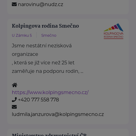
narovinu@nudz.cz
Kolpingova rodina Smečno
U Zámku 5
Smečno
Jsme nestátní nezisková
organizace
, která se již více než 25 let
zaměřuje na podporu rodin, ...
https://www.kolpingsmecno.cz/
+420 777 558 778
ludmila.janzurova@kolpingsmecno.cz