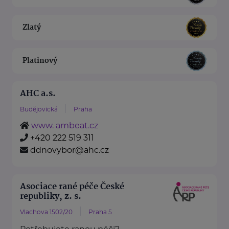
Zlatý
Platinový
AHC a.s.
Budějovická
Praha
www. ambeat.cz
+420 222 519 311
ddnovybor@ahc.cz
Asociace rané péče České
republiky, z. s.
Vlachova 1502/20
Praha 5