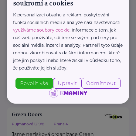
dvě autisté. Jsem psycholožka -
soukromí a cookies
mým tématem ...
K personalizaci obsahu a reklam, poskytování
funkcí sociálních médií a analýze naší návštěvnosti
https://divnozenka.cz/
využíváme soubory cookie
. Informace o tom, jak
+420 604 232 197
náš web používáte, sdílíme se svými partnery pro
eliska.antosova@divnozenka.cz
sociální média, inzerci a analýzy. Partneři tyto údaje
mohou zkombinovat s dalšími informacemi, které
jste jim poskytli nebo které získali v důsledku toho,
extrapéče s.r.o.
že používáte jejich služby.
Jaurisova
Praha
Povolit vše
Upravit
Odmítnout
+420 606 063 405
veruna87@seznam.cz
Green Doors
Pujmanové 1219/8
Praha 4
Jsme nezisková organizace Green