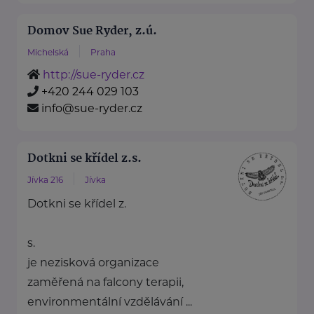
Domov Sue Ryder, z.ú.
Michelská
Praha
http://sue-ryder.cz
+420 244 029 103
info@sue-ryder.cz
Dotkni se křídel z.s.
Jívka 216
Jívka
Dotkni se křídel z.
s.
je nezisková organizace
zaměřená na falcony terapii,
environmentální vzdělávání ...