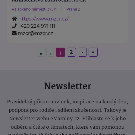
Ministerstvo zdravotnictví ČR
Palackého náměstí 375/4
Praha 2
https://www.mzcr.cz/
+420 224 971 111
mzcr@mzcr.cz
2
›
»
«
‹
1
Newsletter
Pravidelný přísun novinek, inspirace na každý den,
podpora pro rodiče i sdílení zkušeností. Takový je
Newsletter webu eMaminy.cz. Přihlaste se k jeho
odběru a čtěte o tématech, které vám pomohou