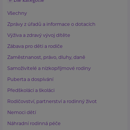
Dle kategorie
Všechny
Zprávy z úřadů a informace o dotacích
Výživa a zdravý vývoj dítěte
Zábava pro děti a rodiče
Zaměstnanost, právo, dluhy, daně
Samoživitelé a nízkopříjmové rodiny
Puberta a dospívání
Předškoláci a školáci
Rodičovství, partnerství a rodinný život
Nemoci dětí
Náhradní rodinná péče