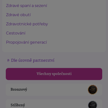
Zdravé spaní a sezení
Zdravé obutí
Zdravotnické potřeby
Cestování
Propojování generací
Dle úrovně partnerství
Všechny společnosti
Bronzový
Stříbrný