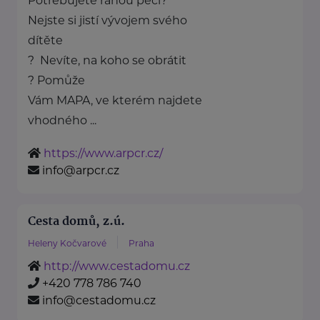
Potřebujete ranou péči?
Nejste si jistí vývojem svého
dítěte
? Nevíte, na koho se obrátit
? Pomůže
Vám MAPA, ve kterém najdete
vhodného ...
https://www.arpcr.cz/
info@arpcr.cz
Cesta domů, z.ú.
Heleny Kočvarové
Praha
http://www.cestadomu.cz
+420 778 786 740
info@cestadomu.cz