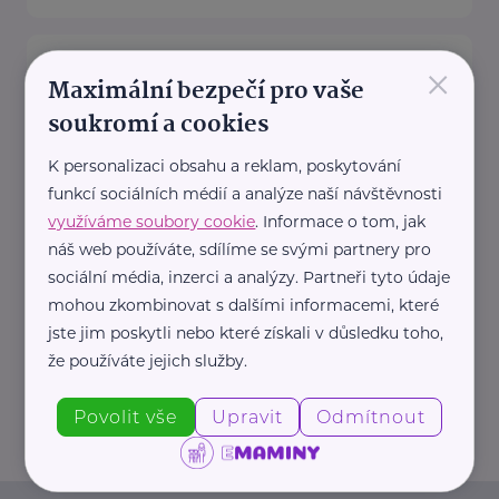
Zdravotnické potřeby, Distribuce
×
PZT, s.r.o.
Maximální bezpečí pro vaše
soukromí a cookies
Palackého 187
Turnov
Společnost Distribuce PZT, s.r.o.
K personalizaci obsahu a reklam, poskytování
, působící na českém trhu v
funkcí sociálních médií a analýze naší návštěvnosti
oblasti zdravotnických potřeb již
využíváme soubory cookie
. Informace o tom, jak
od roku ...
náš web používáte, sdílíme se svými partnery pro
sociální média, inzerci a analýzy. Partneři tyto údaje
https://www.zdravotnicke-
mohou zkombinovat s dalšími informacemi, které
potreby.cz/
jste jim poskytli nebo které získali v důsledku toho,
+420 777 151 911
že používáte jejich služby.
info@zdravotnicke-potreby.cz
Povolit vše
Upravit
Odmítnout