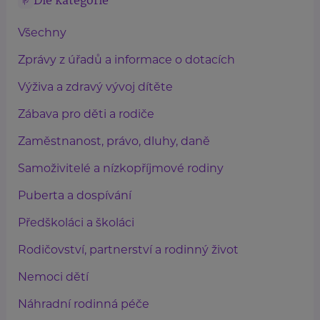
Dle kategorie
Všechny
Zprávy z úřadů a informace o dotacích
Výživa a zdravý vývoj dítěte
Zábava pro děti a rodiče
Zaměstnanost, právo, dluhy, daně
Samoživitelé a nízkopříjmové rodiny
Puberta a dospívání
Předškoláci a školáci
Rodičovství, partnerství a rodinný život
Nemoci dětí
Náhradní rodinná péče