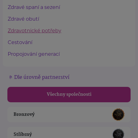
Zdravé spaní a sezení
Zdravé obutí
Zdravotnické potřeby
Cestování
Propojování generací
Dle úrovně partnerství
Všechny společnosti
Bronzový
Stříbrný