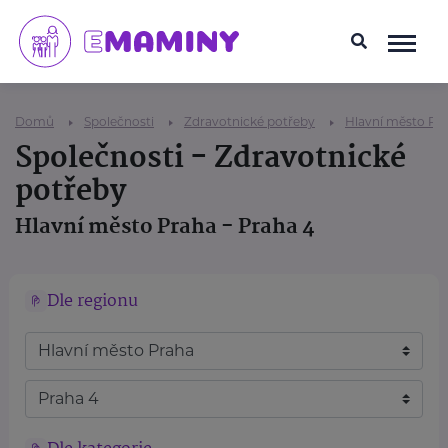
Domů
Společnosti
Zdravotnické potřeby
Hlavní město Pr
Společnosti - Zdravotnické
potřeby
Hlavní město Praha - Praha 4
Dle regionu