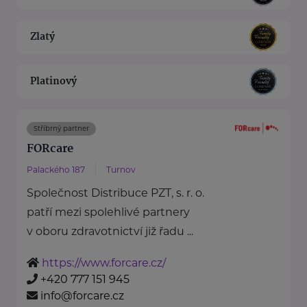
Zlatý
Platinový
Stříbrný partner
FORcare
Palackého 187
Turnov
Společnost Distribuce PZT, s. r. o.
patří mezi spolehlivé partnery
v oboru zdravotnictví již řadu ...
https://www.forcare.cz/
+420 777 151 945
info@forcare.cz