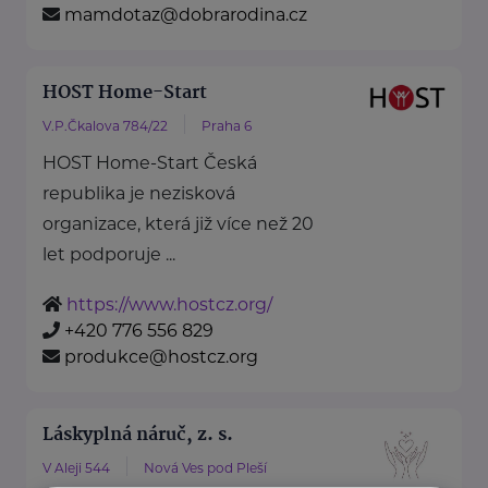
mamdotaz@dobrarodina.cz
HOST Home-Start
V.P.Čkalova 784/22
Praha 6
HOST Home-Start Česká
republika je nezisková
organizace, která již více než 20
let podporuje ...
https://www.hostcz.org/
+420 776 556 829
produkce@hostcz.org
Láskyplná náruč, z. s.
V Aleji 544
Nová Ves pod Pleší