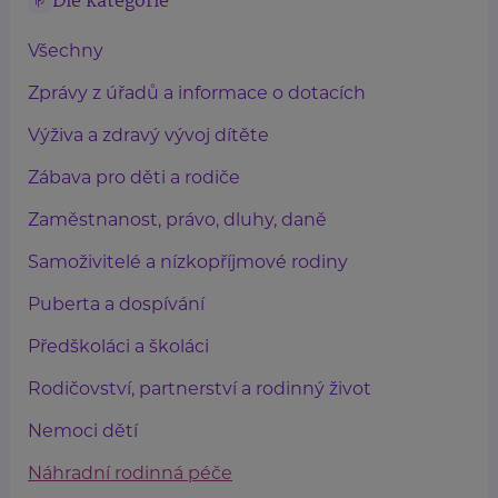
Dle kategorie
Všechny
Zprávy z úřadů a informace o dotacích
Výživa a zdravý vývoj dítěte
Zábava pro děti a rodiče
Zaměstnanost, právo, dluhy, daně
Samoživitelé a nízkopříjmové rodiny
Puberta a dospívání
Předškoláci a školáci
Rodičovství, partnerství a rodinný život
Nemoci dětí
Náhradní rodinná péče