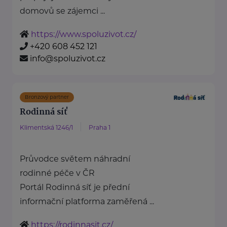
domovů se zájemci ...
https://www.spoluzivot.cz/
+420 608 452 121
info@spoluzivot.cz
Bronzový partner
Rodinná síť
Klimentská 1246/1
Praha 1
Průvodce světem náhradní
rodinné péče v ČR
Portál Rodinná síť je přední
informační platforma zaměřená ...
https://rodinnasit.cz/