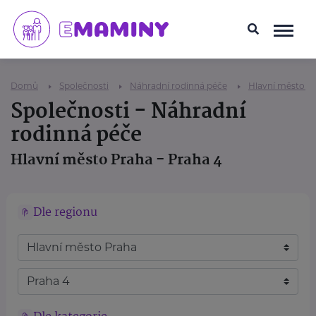
Domů
Společnosti
Náhradní rodinná péče
Hlavní město P
Společnosti - Náhradní
rodinná péče
Hlavní město Praha - Praha 4
Dle regionu