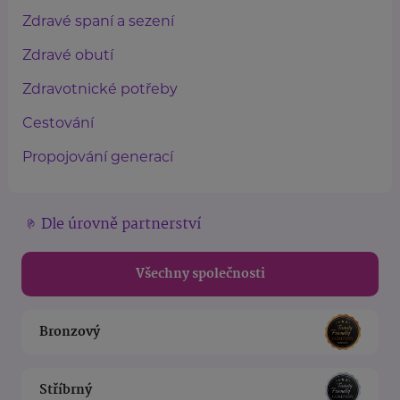
Zdravé spaní a sezení
Zdravé obutí
Zdravotnické potřeby
Cestování
Propojování generací
Dle úrovně partnerství
Všechny společnosti
Bronzový
Stříbrný