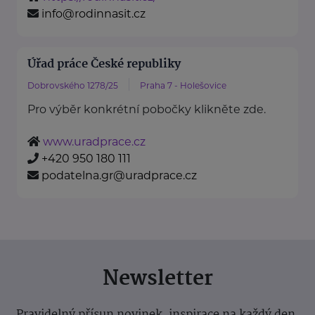
info@rodinnasit.cz
Úřad práce České republiky
Dobrovského 1278/25
Praha 7 - Holešovice
Pro výběr konkrétní pobočky klikněte zde.
www.uradprace.cz
+420 950 180 111
podatelna.gr@uradprace.cz
Newsletter
Pravidelný přísun novinek, inspirace na každý den,