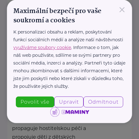
×
Maximální bezpečí pro vaše
Jsme jediná česká organizace pro
soukromí a cookies
adoptivní rodiny.
Tvoříme komunitu adoptivních
K personalizaci obsahu a reklam, poskytování
rodičů, která sdílí radosti, ...
funkcí sociálních médií a analýze naší návštěvnosti
využíváme soubory cookie
. Informace o tom, jak
https://laskyplnanaruc.cz/
náš web používáte, sdílíme se svými partnery pro
+420 724 943 794
sociální média, inzerci a analýzy. Partneři tyto údaje
info@laskyplnanaruc.cz
mohou zkombinovat s dalšími informacemi, které
jste jim poskytli nebo které získali v důsledku toho,
že používáte jejich služby.
Nadační fond SPOLUŽIVOT
Sezimova 3
Praha 4
Povolit vše
Upravit
Odmítnout
Nadační fond SPOLUŽIVOT
propaguje hostitelskou péči a
propojuje děti z dětských