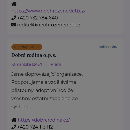
https://www.neohrozenedeti.cz/
+420 732 784 640
reditel@neohrozenedeti.cz
Bronzový partner
Dobrá rodina o.p.s.
Klimentská 1246/1
Praha 1
Jsme doprovázející organizace.
Podporujeme a vzděláváme
pěstouny, adoptivní rodiče i
všechny ostatní zapojené do
systému ...
https://dobrarodina.cz/
+420 724 113 112