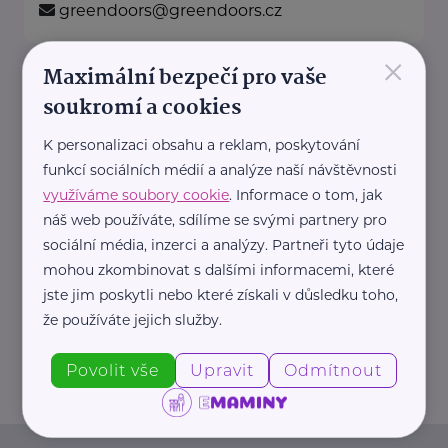
greendoors@greendoors.cz
×
Maximální bezpečí pro vaše
MOTÝL, z.ú.
soukromí a cookies
Žlutická 22694/2
Plzeň
K personalizaci obsahu a reklam, poskytování
Organizace MOTÝL nabízí své
funkcí sociálních médií a analýze naší návštěvnosti
služby již od roku 2004.
využíváme soubory cookie
. Informace o tom, jak
Rodinné centrum
náš web používáte, sdílíme se svými partnery pro
Vytváří prostor, kde mohou ...
sociální média, inzerci a analýzy. Partneři tyto údaje
mohou zkombinovat s dalšími informacemi, které
https://www.motyl-plzen.cz/
jste jim poskytli nebo které získali v důsledku toho,
+420 774 855 134
že používáte jejich služby.
kancelar@motyl-plzen.cz
Povolit vše
Upravit
Odmítnout