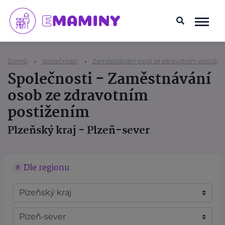
Domů
Společnosti
Zaměstnávání osob ze zdravotním postiže
Společnosti - Zaměstnávání
osob ze zdravotním
postižením
Plzeňský kraj - Plzeň-sever
Dle regionu