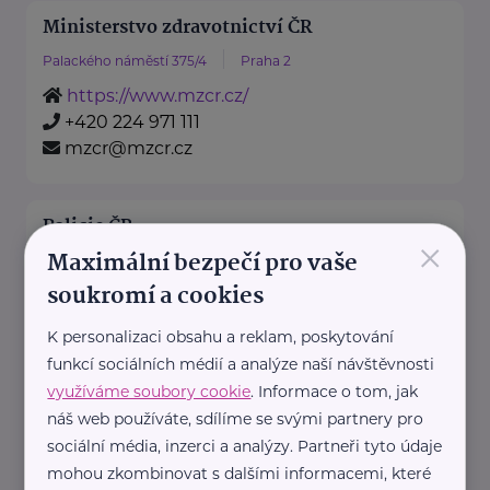
Ministerstvo zdravotnictví ČR
Palackého náměstí 375/4
Praha 2
https://www.mzcr.cz/
+420 224 971 111
mzcr@mzcr.cz
Policie ČR
×
Maximální bezpečí pro vaše
Strojnická 27
Praha 7 - Holešovice
soukromí a cookies
https://www.policie.cz/
+420 974 811 111
K personalizaci obsahu a reklam, poskytování
pp.tisk@pcr.cz
funkcí sociálních médií a analýze naší návštěvnosti
využíváme soubory cookie
. Informace o tom, jak
náš web používáte, sdílíme se svými partnery pro
Teen Challenge International ČR
sociální média, inzerci a analýzy. Partneři tyto údaje
Cejl 18
Brno
mohou zkombinovat s dalšími informacemi, které