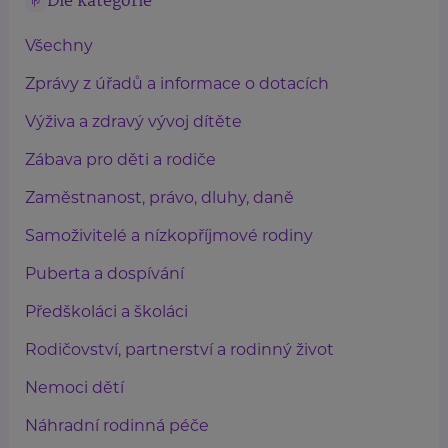
Dle kategorie
Všechny
Zprávy z úřadů a informace o dotacích
Výživa a zdravý vývoj dítěte
Zábava pro děti a rodiče
Zaměstnanost, právo, dluhy, daně
Samoživitelé a nízkopříjmové rodiny
Puberta a dospívání
Předškoláci a školáci
Rodičovství, partnerství a rodinný život
Nemoci dětí
Náhradní rodinná péče