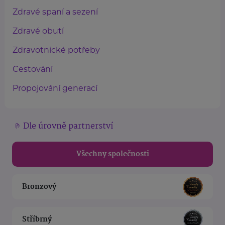
Zdravé spaní a sezení
Zdravé obutí
Zdravotnické potřeby
Cestování
Propojování generací
Dle úrovně partnerství
Všechny společnosti
Bronzový
Stříbrný