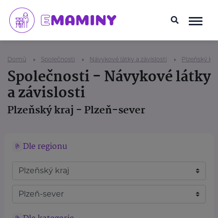
Domů
Společnosti
Návykové látky a závislosti
Plzeňský kra
Společnosti - Návykové látky
a závislosti
Plzeňský kraj - Plzeň-sever
Dle regionu