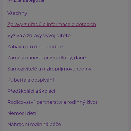
Dle kategorie
Všechny
Zprávy z úřadů a informace o dotacích
Výživa a zdravý vývoj dítěte
Zábava pro děti a rodiče
Zaměstnanost, právo, dluhy, daně
Samoživitelé a nízkopříjmové rodiny
Puberta a dospívání
Předškoláci a školáci
Rodičovství, partnerství a rodinný život
Nemoci dětí
Náhradní rodinná péče