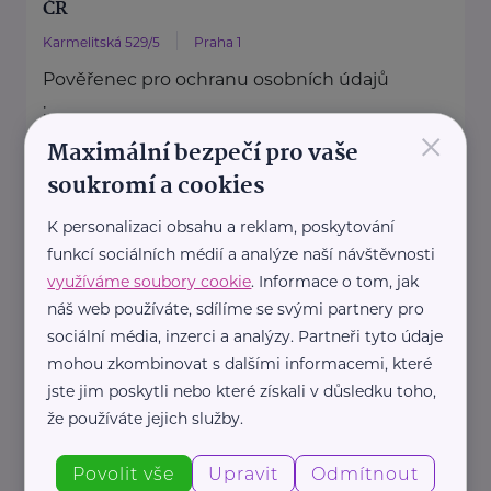
ČR
Karmelitská 529/5
Praha 1
Pověřenec pro ochranu osobních údajů
:
×
Mgr. Šárka Jílková,
Maximální bezpečí pro vaše
+420 234 811 105, gdpr@msmt.cz
soukromí a cookies
Příslušná osoba dle zákona o ochraně
K personalizaci obsahu a reklam, poskytování
oznamovatelů
funkcí sociálních médií a analýze naší návštěvnosti
: Mgr. ...
využíváme soubory cookie
. Informace o tom, jak
náš web používáte, sdílíme se svými partnery pro
https://www.msmt.cz/
sociální média, inzerci a analýzy. Partneři tyto údaje
+420 234 811 111
mohou zkombinovat s dalšími informacemi, které
posta@msmt.cz
jste jim poskytli nebo které získali v důsledku toho,
že používáte jejich služby.
Ministerstvo zahraničních věcí ČR
Povolit vše
Upravit
Odmítnout
Loretánské náměstí 5
Praha 1 – Hradčany