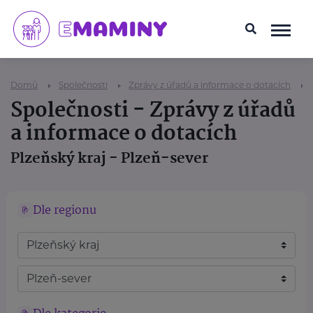
Domů
Společnosti
Zprávy z úřadů a informace o dotacích
Společnosti - Zprávy z úřadů
a informace o dotacích
Plzeňský kraj - Plzeň-sever
Dle regionu