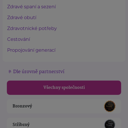
Zdravé spaní a sezení
Zdravé obutí
Zdravotnické potřeby
Cestování
Propojování generací
Dle úrovně partnerství
Všechny společnosti
Bronzový
Stříbrný