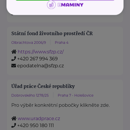
https://www.mzv.cz/
+420 222 264 222
Státní fond životního prostředí ČR
Olbrachtova 2006/9
Praha 4
https://www.sfzp.cz/
+420 267 994 369
epodatelna@sfzp.cz
Úřad práce České republiky
Dobrovského 1278/25
Praha 7 - Holešovice
Pro výběr konkrétní pobočky klikněte zde.
www.uradprace.cz
+420 950 180 111