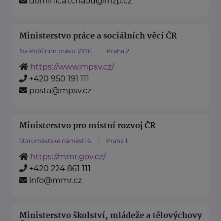
dominica.tchaou@mzp.cz
Ministerstvo práce a sociálních věcí ČR
Na Poříčním právu 1/376
Praha 2
https://www.mpsv.cz/
+420 950 191 111
posta@mpsv.cz
Ministerstvo pro místní rozvoj ČR
Staroměstské náměstí 6
Praha 1
https://mmr.gov.cz/
+420 224 861 111
info@mmr.cz
Ministerstvo školství, mládeže a tělovýchovy