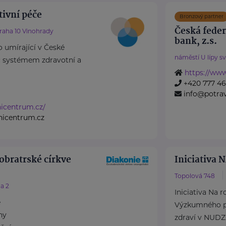
tivní péče
Bronzový partner
Česká fede
raha 10 Vinohrady
bank, z.s.
o umírající v České
náměstí U lípy s
íč systémem zdravotní a
https://www
+420 777 4
info@potra
vnicentrum.cz/
vnicentrum.cz
obratrské církve
Iniciativa
Topolová 748
a 2
Iniciativa Na 
e
Výzkumného p
ny
zdraví v NUDZ