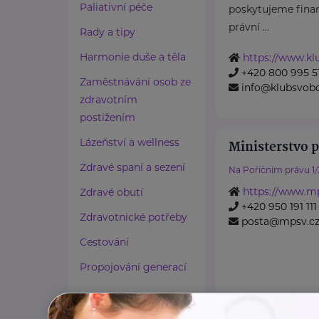
Paliativní péče
poskytujeme finan
právní ...
Rady a tipy
Harmonie duše a těla
https://www.k
+420 800 995 5
Zaměstnávání osob ze
info@klubsvob
zdravotním
postižením
Lázeňství a wellness
Ministerstvo p
Zdravé spaní a sezení
Na Poříčním právu 1/
https://www.mp
Zdravé obutí
+420 950 191 111
Zdravotnické potřeby
posta@mpsv.c
Cestování
Propojování generací