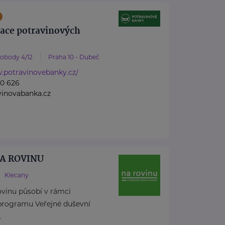
race potravinových
vobody 4/12
Praha 10 - Dubeč
.potravinovebanky.cz/
60 626
vinovabanka.cz
 NA ROVINU
Klecany
rovinu působí v rámci
rogramu Veřejné duševní
.