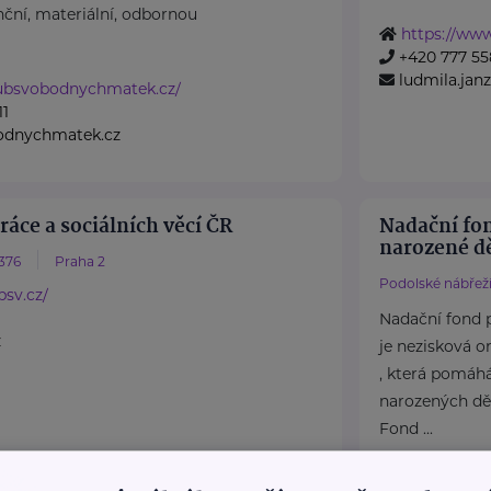
ční, materiální, odbornou
https://ww
+420 777 55
ludmila.ja
lubsvobodnychmatek.cz/
11
odnychmatek.cz
ráce a sociálních věcí ČR
Nadační fo
narozené dě
376
Praha 2
Podolské nábřeží
sv.cz/
Nadační fond 
z
je nezisková o
, která pomáh
narozených dět
Fond ...
https://pre