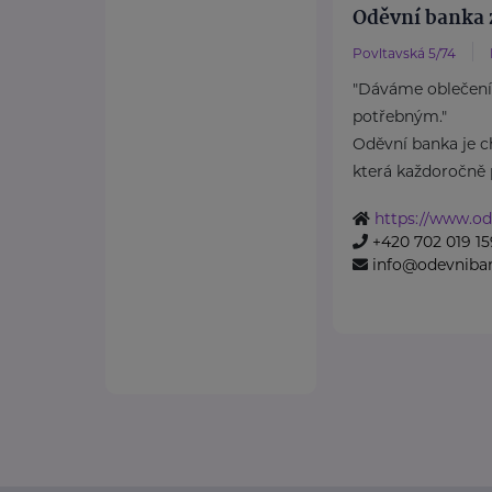
Oděvní banka z
Povltavská 5/74
"Dáváme oblečení
potřebným."
Oděvní banka je ch
která každoročně p
https://www.od
+420 702 019 15
info@odevniba