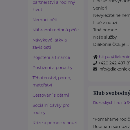
Lidé se znevýhod
partnerství a rodinný
Senioři
život
Nevyléčitelně nem
Nemoci dětí
Lidé v nouzi
Náhradní rodinná péče
Jiná pomoc
Naše služby
Návykové látky a
Diakonie ČCE je ...
závislosti
https://diakonie
Pojištění a finance
+420 242 487 8
Postižení a poruchy
info@diakonie.
Těhotenství, porod,
mateřství
Klub svobodný
Cestování s dětmi
Dukelských hrdinů 3
Sociální dávky pro
rodiny
"Pomáháme rodičů
Krize a pomoc v nouzi
Rodinám samoživit