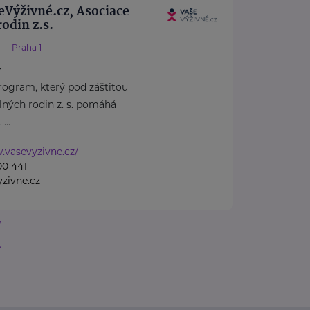
eVýživné.cz, Asociace
odin z.s.
Praha 1
z
program, který pod záštitou
lných rodin z. s. pomáhá
...
.vasevyzivne.cz/
00 441
zivne.cz