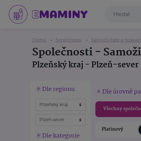
Domů
Společnosti
Samoživitelé a nízkop
Společnosti - Samoži
Plzeňský kraj - Plzeň-sever
Dle regionu
Dle úrovně pa
Všechny společn
Platinový
Dle kategorie