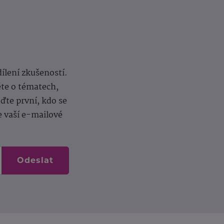
dílení zkušeností.
ěte o tématech,
te první, kdo se
e vaší e-mailové
Odeslat