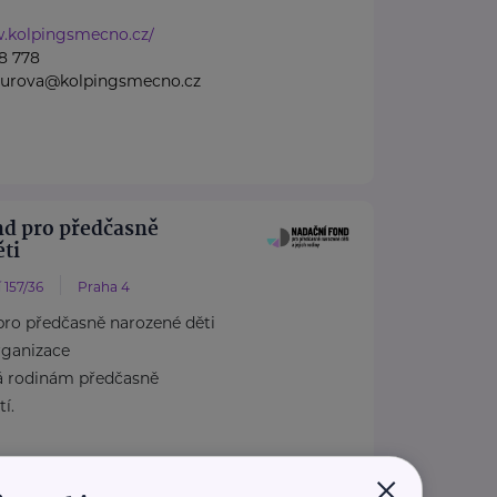
w.kolpingsmecno.cz/
8 778
nzurova@kolpingsmecno.cz
nd pro předčasně
ti
 157/36
Praha 4
pro předčasně narozené děti
rganizace
á rodinám předčasně
í.
×
dcasnenarozenedeti.cz/