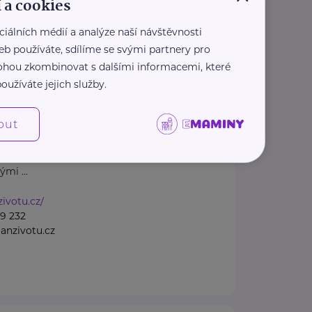
 a cookies
1 207
casnenarozenedeti.cz
ciálních médií a analýze naší návštěvnosti
eb používáte, sdílíme se svými partnery pro
 mohou zkombinovat s dalšími informacemi, které
spěšná společnost
oužíváte jejich služby.
TU
4 /27
Ostrava
out
šná společnost Dlaň životu
 a podporu těhotným ženám a
mi ...
zivotu.cz/
9 232
anzivotu.cz