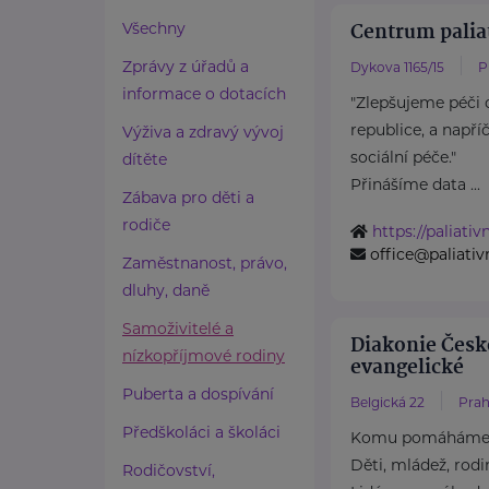
Centrum palia
Všechny
Zprávy z úřadů a
Dykova 1165/15
P
informace o dotacích
"Zlepšujeme péči 
republice, a např
Výživa a zdravý vývoj
sociální péče."
dítěte
Přinášíme data ...
Zábava pro děti a
rodiče
https://paliati
office@paliati
Zaměstnanost, právo,
dluhy, daně
Samoživitelé a
Diakonie Česk
nízkopříjmové rodiny
evangelické
Puberta a dospívání
Belgická 22
Prah
Předškoláci a školáci
Komu pomáhám
Děti, mládež, rodi
Rodičovství,