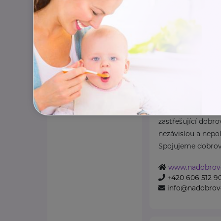
Národní asoci
z.s.
Kaznějovská 1517/51
Národní asociace d
zastřešující dobro
nezávislou a nepol
Spojujeme dobrovo
www.nadobrovo
+420 606 512 9
info@nadobrovo