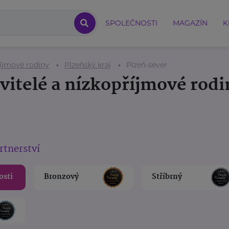
SPOLEČNOSTI
MAGAZÍN
K
říjmové rodiny
Plzeňský kraj
Plzeň-sever
vitelé a nízkopříjmové rodi
rtnerství
osti
Bronzový
Stříbrný