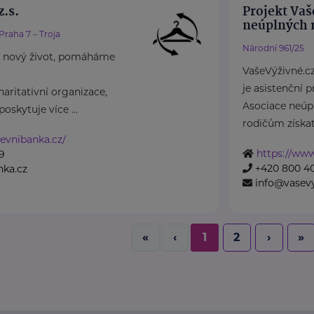
.s.
Projekt Vaš
neúplných r
Praha 7 – Troja
Národní 961/25
 nový život, pomáháme
VašeVýživné.c
je asistenční 
aritativní organizace,
Asociace neúp
oskytuje více ...
rodičům získat 
evnibanka.cz/
https://www
9
+420 800 4
nka.cz
info@vasevy
«
‹
1
2
›
»