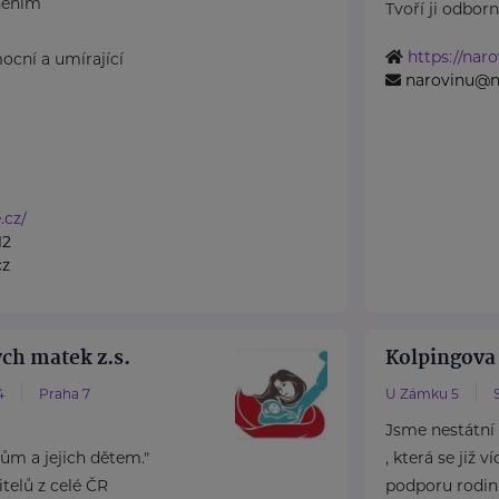
něním
Tvoří ji odborný
https://naro
ocní a umírající
narovinu@n
.cz/
12
cz
ch matek z.s.
Kolpingova
4
Praha 7
U Zámku 5
Jsme nestátní
m a jejich dětem."
, která se již 
elů z celé ČR
podporu rodin, 