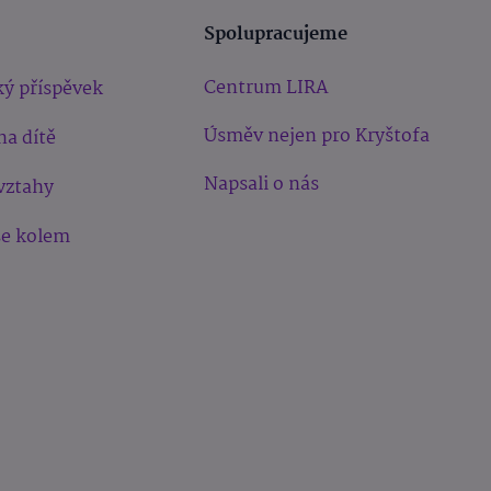
Spolupracujeme
Centrum LIRA
ý příspěvek
Úsměv nejen pro Kryštofa
na dítě
Napsali o nás
vztahy
še kolem