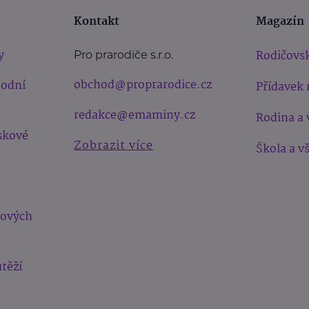
Kontakt
Magazín
y
Rodičovsk
Pro prarodiče s.r.o.
obchod@proprarodice.cz
hodní
Přídavek 
redakce@emaminy.cz
Rodina a 
skové
Zobrazit více
Škola a v
bových
těží