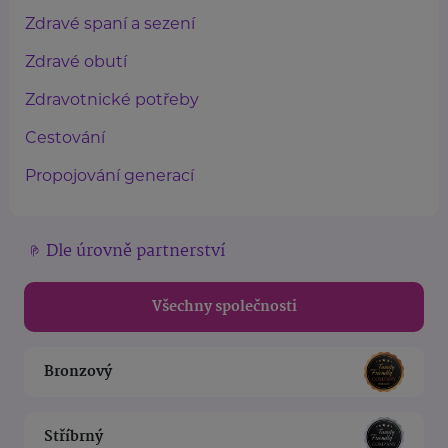
Zdravé spaní a sezení
Zdravé obutí
Zdravotnické potřeby
Cestování
Propojování generací
Dle úrovně partnerství
Všechny společnosti
Bronzový
Stříbrný