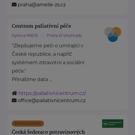
praha@amelie-zs.cz
Centrum paliativní péče
Dykova 1165/15
Praha 10 Vinohrady
"Zlepšujeme péči o umírající v
České republice, a napříč
systémem zdravotní a sociální
péče."
Přinášíme data ...
https://paliativnicentrum.cz/
office@paliativnicentrum.cz
Bronzový partner
Česká federace potravinových