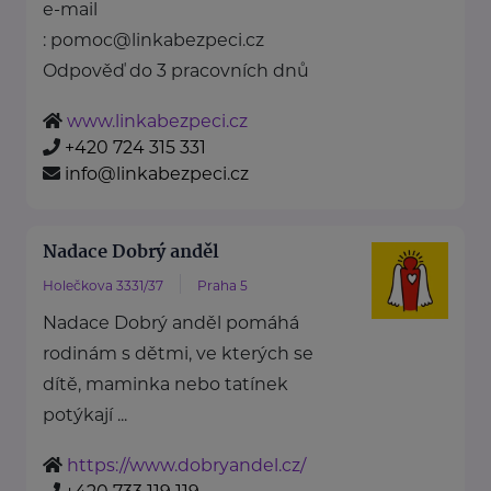
e-mail
: pomoc@linkabezpeci.cz
Odpověď do 3 pracovních dnů
www.linkabezpeci.cz
+420 724 315 331
info@linkabezpeci.cz
Nadace Dobrý anděl
Holečkova 3331/37
Praha 5
Nadace Dobrý anděl pomáhá
rodinám s dětmi, ve kterých se
dítě, maminka nebo tatínek
potýkají ...
https://www.dobryandel.cz/