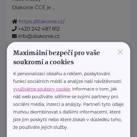
Diakonie ČCE je ...
https://diakonie.cz/
+420 242 487 812
info@diakonie.cz
×
Maximální bezpečí pro vaše
Dluhová a sociální poradna, z.s
soukromí a cookies
Chebská 73/48
Karlovy Vary
K personalizaci obsahu a reklam, poskytování
funkcí sociálních médií a analýze naší návštěvnosti
https://www.dluhovaporadna.cz/
využíváme soubory cookie
. Informace o tom, jak
+420 800 214 214
náš web používáte, sdílíme se svými partnery pro
info@dluhovaporadna.cz
sociální média, inzerci a analýzy. Partneři tyto údaje
mohou zkombinovat s dalšími informacemi, které
jste jim poskytli nebo které získali v důsledku toho,
Klub svobodných matek z.s.
že používáte jejich služby.
Dukelských hrdinů 34
Praha 7