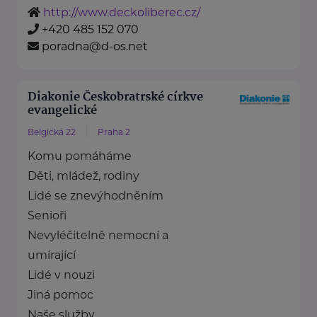
http://www.deckoliberec.cz/
+420 485 152 070
poradna@d-os.net
Diakonie Českobratrské církve
evangelické
Belgická 22
Praha 2
Komu pomáháme
Děti, mládež, rodiny
Lidé se znevýhodněním
Senioři
Nevyléčitelně nemocní a
umírající
Lidé v nouzi
Jiná pomoc
Naše služby