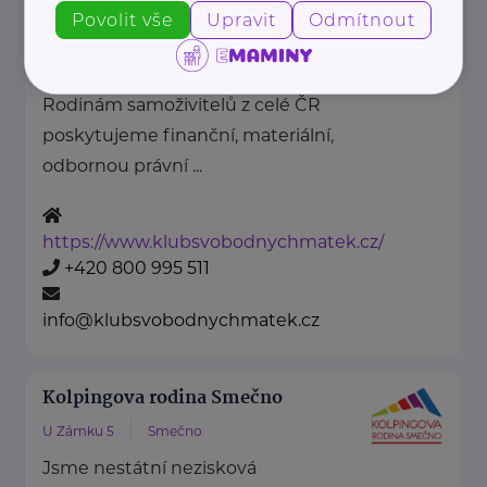
Povolit vše
Upravit
Odmítnout
"Pomáháme rodičům a jejich
dětem."
Rodinám samoživitelů z celé ČR
poskytujeme finanční, materiální,
odbornou právní ...
https://www.klubsvobodnychmatek.cz/
+420 800 995 511
info@klubsvobodnychmatek.cz
Kolpingova rodina Smečno
U Zámku 5
Smečno
Jsme nestátní nezisková