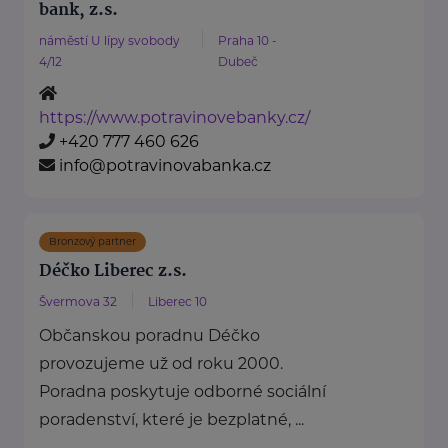
bank, z.s.
náměstí U lípy svobody
Praha 10 -
4/12
Dubeč
https://www.potravinovebanky.cz/
+420 777 460 626
info@potravinovabanka.cz
Bronzový partner
Déčko Liberec z.s.
Švermova 32
Liberec 10
Občanskou poradnu Déčko
provozujeme už od roku 2000.
Poradna poskytuje odborné sociální
poradenství, které je bezplatné, ...