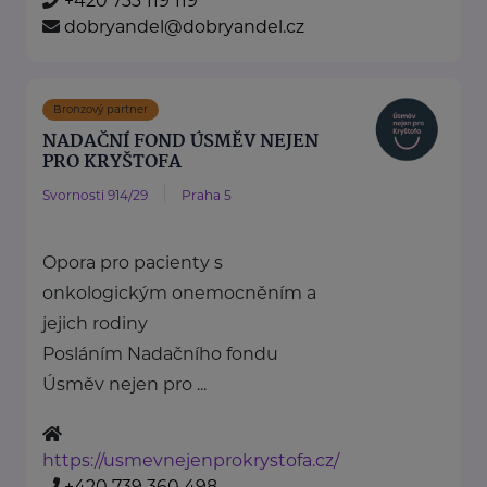
+420 733 119 119
dobryandel@dobryandel.cz
Bronzový partner
NADAČNÍ FOND ÚSMĚV NEJEN
PRO KRYŠTOFA
Svornosti 914/29
Praha 5
Opora pro pacienty s
onkologickým onemocněním a
jejich rodiny
Posláním Nadačního fondu
Úsměv nejen pro ...
https://usmevnejenprokrystofa.cz/
+420 739 360 498