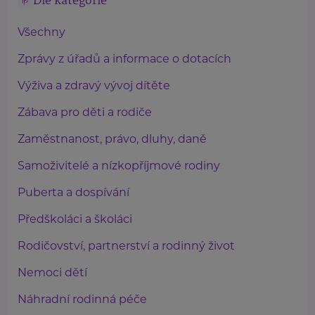
Dle kategorie
Všechny
Zprávy z úřadů a informace o dotacích
Výživa a zdravý vývoj dítěte
Zábava pro děti a rodiče
Zaměstnanost, právo, dluhy, daně
Samoživitelé a nízkopříjmové rodiny
Puberta a dospívání
Předškoláci a školáci
Rodičovství, partnerství a rodinný život
Nemoci dětí
Náhradní rodinná péče