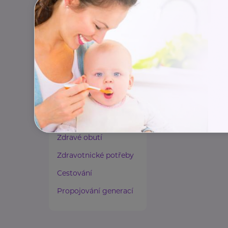
Paliativní péče
Rady a tipy
Harmonie duše a těla
Zaměstnávání osob ze
zdravotním
postižením
Lázeňství a wellness
Zdravé spaní a sezení
Zdravé obutí
Zdravotnické potřeby
Cestování
Propojování generací