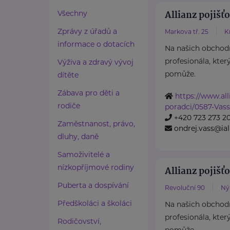
Allianz pojišťo
Všechny
Zprávy z úřadů a
Markova tř. 25
K
informace o dotacích
Na našich obchod
profesionála, kter
Výživa a zdravý vývoj
pomůže.
dítěte
Zábava pro děti a
https://www.all
rodiče
poradci/0587-Vass
+420 723 273 2
Zaměstnanost, právo,
ondrej.vass@ial
dluhy, daně
Samoživitelé a
nízkopříjmové rodiny
Allianz pojišťo
Puberta a dospívání
Revoluční 90
Ný
Předškoláci a školáci
Na našich obchod
profesionála, kter
Rodičovství,
pomůže.