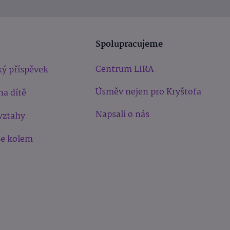
Spolupracujeme
Centrum LIRA
ý příspěvek
Úsměv nejen pro Kryštofa
na dítě
Napsali o nás
vztahy
še kolem