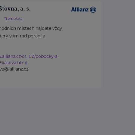
šťovna, a. s.
Třemošná
hodních místech najdete vždy
který vám rád poradí a
.allianz.cz/cs_CZ/pobocky-a-
Eliasova.html
va@iallianz.cz