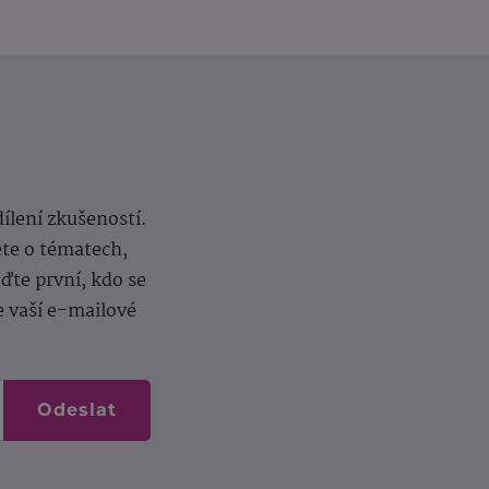
dílení zkušeností.
ěte o tématech,
te první, kdo se
e vaší e-mailové
Odeslat