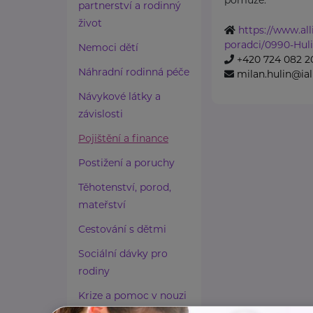
partnerství a rodinný
život
https://www.all
poradci/0990-Hul
Nemoci dětí
+420 724 082 2
Náhradní rodinná péče
milan.hulin@ial
Návykové látky a
závislosti
Pojištění a finance
Postižení a poruchy
Těhotenství, porod,
mateřství
Cestování s dětmi
Sociální dávky pro
rodiny
Krize a pomoc v nouzi