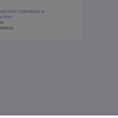
ianz.cz/cs_CZ/pobocky-a-
in.html
04
lianz.cz