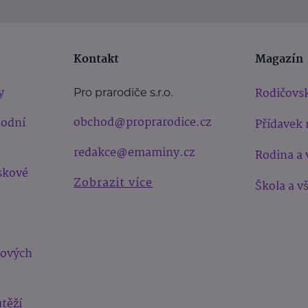
Kontakt
Magazín
y
Rodičovsk
Pro prarodiče s.r.o.
obchod@proprarodice.cz
hodní
Přídavek 
redakce@emaminy.cz
Rodina a 
skové
Zobrazit více
Škola a v
bových
těží