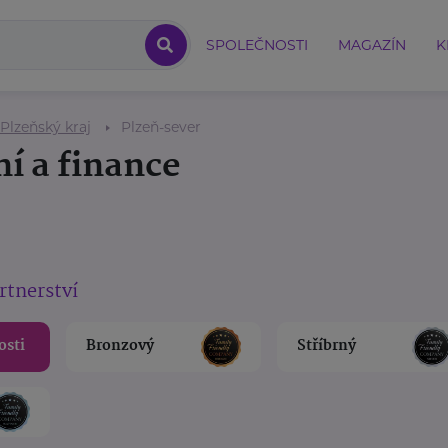
SPOLEČNOSTI
MAGAZÍN
K
Plzeňský kraj
Plzeň-sever
ní a finance
rtnerství
osti
Bronzový
Stříbrný