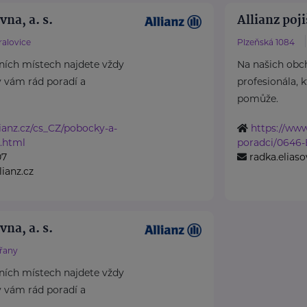
vna, a. s.
Allianz poji
ralovice
Plzeňská 1084
ních místech najdete vždy
Na našich obc
ý vám rád poradí a
profesionála, 
pomůže.
ianz.cz/cs_CZ/pobocky-a-
https://www
.html
poradci/0646-
07
radka.eliaso
lianz.cz
vna, a. s.
řany
ních místech najdete vždy
ý vám rád poradí a