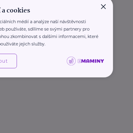
×
 a cookies
ciálních médií a analýze naší návštěvnosti
eb používáte, sdílíme se svými partnery pro
 mohou zkombinovat s dalšími informacemi, které
oužíváte jejich služby.
out