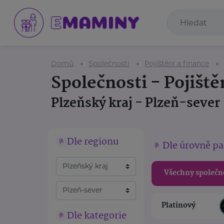
Domů
Společnosti
Pojištění a finance
Společnosti - Pojiště
Plzeňský kraj - Plzeň-sever
Dle regionu
Dle úrovně pa
Všechny společn
Platinový
Dle kategorie