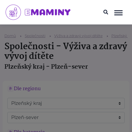
Domů
Společnosti
Výživa a zdravý vývoj dítěte
Plzeňský kr
Společnosti - Výživa a zdravý
vývoj dítěte
Plzeňský kraj - Plzeň-sever
Dle regionu