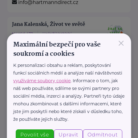
info@hartmanndirect.cz
Jana Kalenská, Život ve světě
Horská 439
Hořejší Vrchlabí
×
Maximální bezpečí pro vaše
“S angličtinou životem bez limitů”
soukromí a cookies
Jmenuji se Jana a jsem celým
svým srdcem máma dvou ...
K personalizaci obsahu a reklam, poskytování
funkcí sociálních médií a analýze naší návštěvnosti
https://www.zivotvesvete.cz/
využíváme soubory cookie
. Informace o tom, jak
+420 605 249 850
náš web používáte, sdílíme se svými partnery pro
jana@zivotvesvete.cz
sociální média, inzerci a analýzy. Partneři tyto údaje
mohou zkombinovat s dalšími informacemi, které
jste jim poskytli nebo které získali v důsledku toho,
Nadační fond Spolu s odvahou
že používáte jejich služby.
Žižkova 403
Mladá Boleslav
Povolit vše
Upravit
Odmítnout
Nadační fond Spolu s odvahou