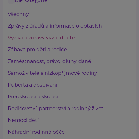
Dle kategorie
Všechny
Zprávy z úřadů a informace o dotacích
Výživa a zdravý vývoj dítěte
Zábava pro děti a rodiče
Zaměstnanost, právo, dluhy, daně
Samoživitelé a nízkopříjmové rodiny
Puberta a dospívání
Předškoláci a školáci
Rodičovství, partnerství a rodinný život
Nemoci dětí
Náhradní rodinná péče