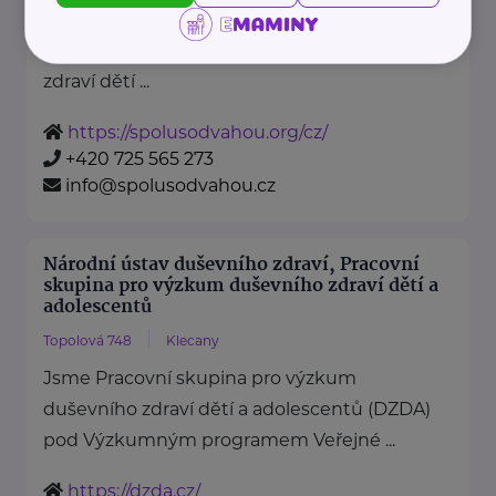
je nezisková organizace, jejímž
posláním je podporovat duševní
zdraví dětí ...
https://spolusodvahou.org/cz/
+420 725 565 273
info@spolusodvahou.cz
Národní ústav duševního zdraví, Pracovní
skupina pro výzkum duševního zdraví dětí a
adolescentů
Topolová 748
Klecany
Jsme Pracovní skupina pro výzkum
duševního zdraví dětí a adolescentů (DZDA)
pod Výzkumným programem Veřejné ...
https://dzda.cz/