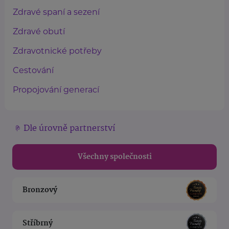
Zdravé spaní a sezení
Zdravé obutí
Zdravotnické potřeby
Cestování
Propojování generací
Dle úrovně partnerství
Všechny společnosti
Bronzový
Stříbrný