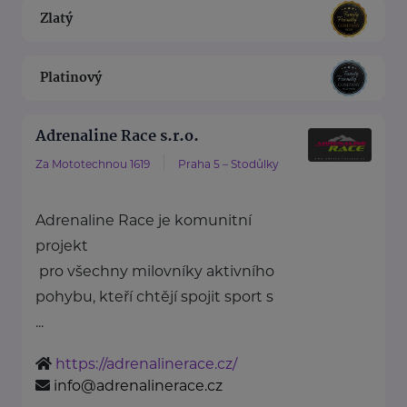
Zlatý
Platinový
Adrenaline Race s.r.o.
Za Mototechnou 1619
Praha 5 – Stodůlky
Adrenaline Race je komunitní
projekt
pro všechny milovníky aktivního
pohybu, kteří chtějí spojit sport s
...
https://adrenalinerace.cz/
info@adrenalinerace.cz