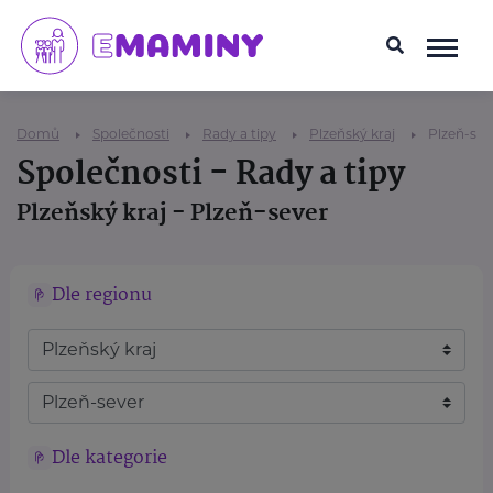
Domů
Společnosti
Rady a tipy
Plzeňský kraj
Plzeň-sev
Společnosti - Rady a tipy
Plzeňský kraj - Plzeň-sever
Dle regionu
Dle kategorie