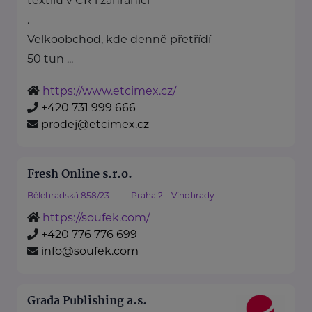
textilu v ČR i zahraničí
.
Velkoobchod, kde denně přetřídí
50 tun ...
https://www.etcimex.cz/
+420 731 999 666
prodej@etcimex.cz
Fresh Online s.r.o.
Bělehradská 858/23
Praha 2 – Vinohrady
https://soufek.com/
+420 776 776 699
info@soufek.com
Grada Publishing a.s.