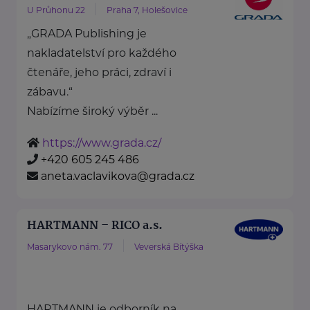
U Průhonu 22
Praha 7, Holešovice
„GRADA Publishing je
nakladatelství pro každého
čtenáře, jeho práci, zdraví i
zábavu.“
Nabízíme široký výběr ...
https://www.grada.cz/
+420 605 245 486
aneta.vaclavikova@grada.cz
HARTMANN – RICO a.s.
Masarykovo nám. 77
Veverská Bítýška
HARTMANN je odborník na