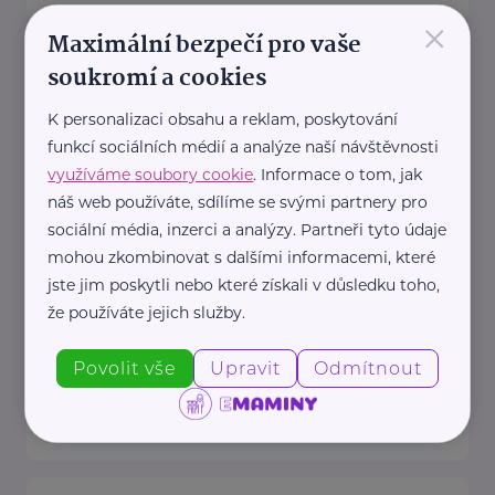
×
Maximální bezpečí pro vaše
Český zahrádkářský svaz, z.s.
soukromí a cookies
Rokycanova 318/15
Praha 3 - Žižkov
K personalizaci obsahu a reklam, poskytování
Redakce webu iZahrádkář.cz
funkcí sociálních médií a analýze naší návštěvnosti
e-mail: tomasek@zahradkari.cz
využíváme soubory cookie
. Informace o tom, jak
Redakce časopisu
náš web používáte, sdílíme se svými partnery pro
Rokycanova 15, 130 00 Praha 3e-
sociální média, inzerci a analýzy. Partneři tyto údaje
mohou zkombinovat s dalšími informacemi, které
mail: redakce@zahradkari.cz
jste jim poskytli nebo které získali v důsledku toho,
tel.: 222 781 773
že používáte jejich služby.
fax: ...
Povolit vše
Upravit
Odmítnout
https://www.zahradkari.cz/
+420 222 782 710
ustredi@zahradkari.cz