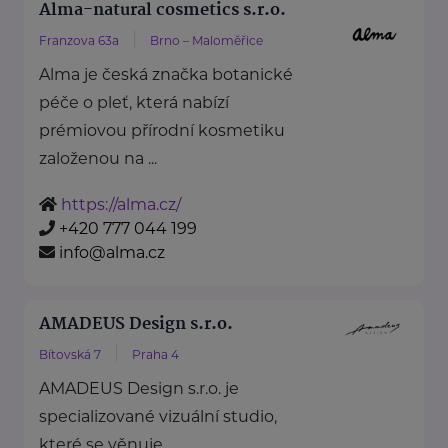
Alma-natural cosmetics s.r.o.
Franzova 63a
Brno – Maloměřice
Alma je česká značka botanické
péče o pleť, která nabízí
prémiovou přírodní kosmetiku
založenou na ...
https://alma.cz/
+420 777 044 199
info@alma.cz
AMADEUS Design s.r.o.
Bítovská 7
Praha 4
AMADEUS Design s.r.o. je
specializované vizuální studio,
které se věnuje