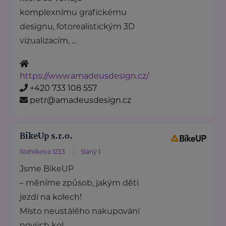
komplexnímu grafickému
designu, fotorealistickým 3D
vizualizacím, ...
https://www.amadeusdesign.cz/
+420 733 108 557
petr@amadeusdesign.cz
BikeUp s.r.o.
Stehlíkova 1233
Slaný 1
Jsme BikeUP
– měníme způsob, jakým děti
jezdí na kolech!
Místo neustálého nakupování
nových kol ...