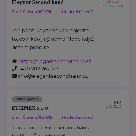
Elegant Second hand
Bratří Štefanů 982/69b
Hradec Králové 3
Ten pocit, když v sekáči objevíte
to, co nikdo jiný nemá. Nebo když
dětem pořídíte ...
https://elegantsecondhand.cz
+420 702 262 217
info@elegantsecondhand.cz
Stříbrný partner
ETCIMEX s.r.o.
Bratří Štefanů 982/69b
Hradec Králové 3
Tradiční dodavatel second hand