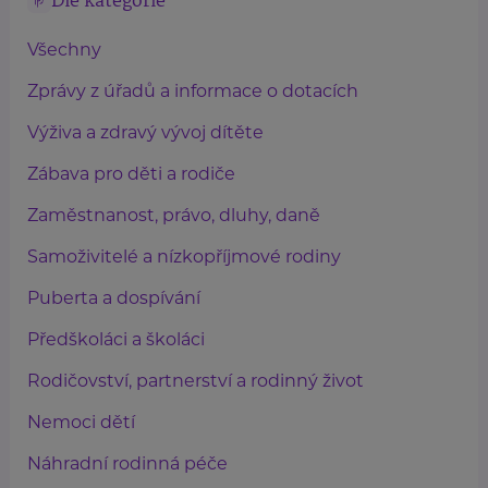
Dle kategorie
Všechny
Zprávy z úřadů a informace o dotacích
Výživa a zdravý vývoj dítěte
Zábava pro děti a rodiče
Zaměstnanost, právo, dluhy, daně
Samoživitelé a nízkopříjmové rodiny
Puberta a dospívání
Předškoláci a školáci
Rodičovství, partnerství a rodinný život
Nemoci dětí
Náhradní rodinná péče