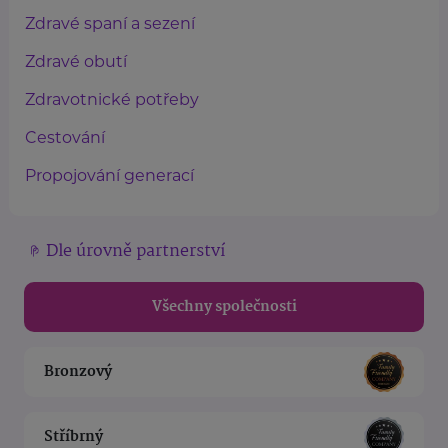
Zdravé spaní a sezení
Zdravé obutí
Zdravotnické potřeby
Cestování
Propojování generací
Dle úrovně partnerství
Všechny společnosti
Bronzový
Stříbrný