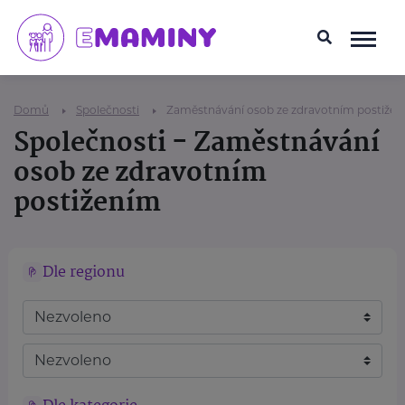
Domů
Společnosti
Zaměstnávání osob ze zdravotním postiže
Společnosti - Zaměstnávání
osob ze zdravotním
postižením
Dle regionu