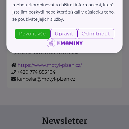
mohou zkombinovat s dalšími informacemi, které
MOTÝL, z.ú.
jste jim poskytli nebo které získali v důsledku toho,
Žlutická 22694/2
Plzeň
že používáte jejich služby.
Organizace MOTÝL nabízí své
služby již od roku 2004.
Povolit vše
Upravit
Odmítnout
Rodinné centrum
Vytváří prostor, kde mohou ...
https://www.motyl-plzen.cz/
+420 774 855 134
kancelar@motyl-plzen.cz
Newsletter