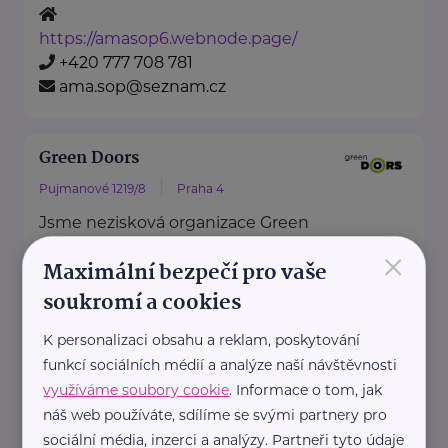
https://amasop6.webnode.page/
+420 777 708 781
ama.sop@seznam.cz
Green Doors
Pujmanové 1219/8
Praha 4
Jsme nezisková organizace Green
×
Doors, která dlouhodobě působí
Maximální bezpečí pro vaše
v oblasti duševního zdraví.
soukromí a cookies
Předáváme naději, že s duševní ...
K personalizaci obsahu a reklam, poskytování
https://www.greendoors.cz/
funkcí sociálních médií a analýze naší návštěvnosti
+420 220 951 468
využíváme soubory cookie
. Informace o tom, jak
greendoors@greendoors.cz
náš web používáte, sdílíme se svými partnery pro
sociální média, inzerci a analýzy. Partneři tyto údaje