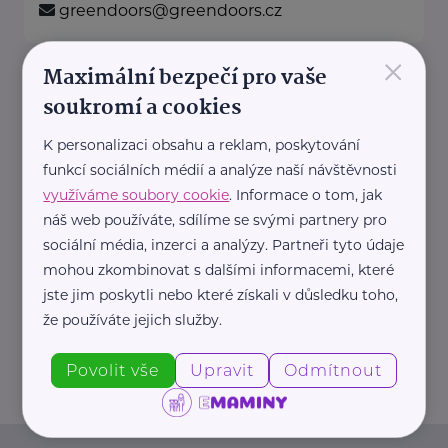
greendoors@greendoors.cz
×
Maximální bezpečí pro vaše
MOTÝL, z.ú.
soukromí a cookies
Žlutická 22694/2
Plzeň
K personalizaci obsahu a reklam, poskytování
Organizace MOTÝL nabízí své
funkcí sociálních médií a analýze naší návštěvnosti
služby již od roku 2004.
využíváme soubory cookie
. Informace o tom, jak
Rodinné centrum
náš web používáte, sdílíme se svými partnery pro
Vytváří prostor, kde mohou ...
sociální média, inzerci a analýzy. Partneři tyto údaje
mohou zkombinovat s dalšími informacemi, které
https://www.motyl-plzen.cz/
jste jim poskytli nebo které získali v důsledku toho,
+420 774 855 134
že používáte jejich služby.
kancelar@motyl-plzen.cz
Povolit vše
Upravit
Odmítnout