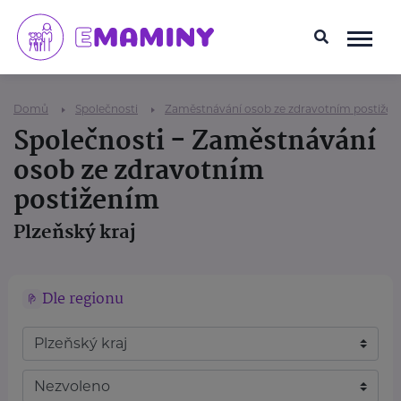
Domů
Společnosti
Zaměstnávání osob ze zdravotním postiže
Společnosti - Zaměstnávání
osob ze zdravotním
postižením
Plzeňský kraj
Dle regionu