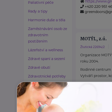
https://www.gr
Paliativní péče
+420 220 951 4
Rady a tipy
greendoors@gr
Harmonie duše a těla
Zaměstnávání osob ze
zdravotním
MOTÝL, z.ú.
postižením
Žlutická 22694/2
Lázeňství a wellness
Organizace MOTÝL 
Zdravé spaní a sezení
roku 2004.
Zdravé obutí
Rodinné centrum
Vytváří prostor, k
Zdravotnické potřeby
Cestování
https://www.mo
+420 774 855 1
Propojování generací
kancelar@motyl