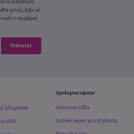
ěte o tématech,
te první, kdo se
e vaší e-mailové
Odeslat
Spolupracujeme
Centrum LIRA
ý příspěvek
Úsměv nejen pro Kryštofa
na dítě