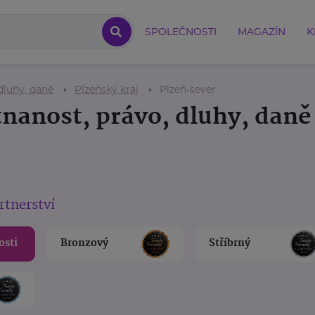
SPOLEČNOSTI
MAGAZÍN
K
dluhy, daně
Plzeňský kraj
Plzeň-sever
nanost, právo, dluhy, daně
rtnerství
osti
Bronzový
Stříbrný