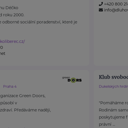
+420 800 21
dnu Déčko
info@dluho
d roku 2000.
 odborné sociální poradenství, které je
koliberec.cz/
70
net
Klub svobo
Praha 4
Dukelských hrdi
rganizace Green Doors,
 působí v
"Pomáháme rod
 zdraví. Předáváme naději,
Rodinám samož
poskytujeme f
právní ...