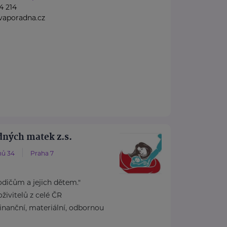
4 214
vaporadna.cz
dných matek z.s.
nů 34
Praha 7
ičům a jejich dětem."
ivitelů z celé ČR
inanční, materiální, odbornou