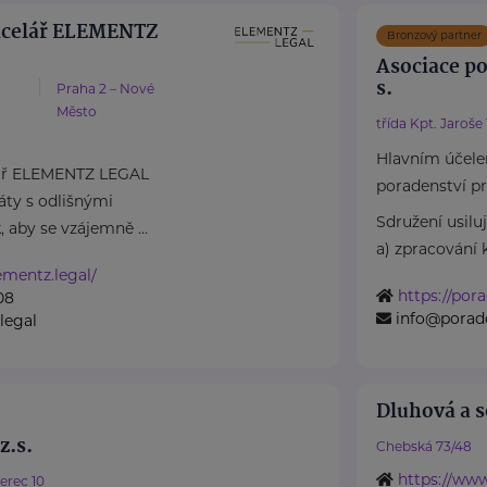
ncelář ELEMENTZ
Bronzový partner
Asociace po
s.
Praha 2 – Nové
Město
třída Kpt. Jaroše
Hlavním účele
lář ELEMENTZ LEGAL
poradenství pr
áty s odlišnými
Sdružení usiluj
, aby se vzájemně ...
a) zpracování 
ementz.legal/
https://por
08
info@poradc
legal
Dluhová a s
z.s.
Chebská 73/48
https://ww
erec 10