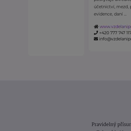
účetnictví, mezd, 
evidence, daní ...
www.vzdelanip
+420 777 747 11
info@vzdelanip
Pravidelný přísun