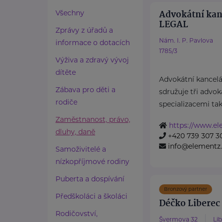
Advokátní ka
Všechny
LEGAL
Zprávy z úřadů a
Nám. I. P. Pavlova
informace o dotacích
1785/3
Výživa a zdravý vývoj
dítěte
Advokátní kance
Zábava pro děti a
sdružuje tři advok
rodiče
specializacemi tak
Zaměstnanost, právo,
https://www.el
dluhy, daně
+420 739 307 3
info@elementz.
Samoživitelé a
nízkopříjmové rodiny
Puberta a dospívání
Bronzový partner
Předškoláci a školáci
Déčko Liberec 
Rodičovství,
Švermova 32
Lib