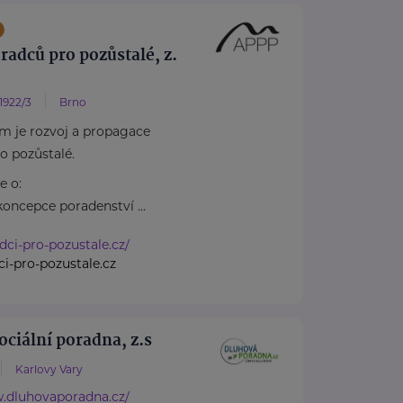
radců pro pozůstalé, z.
 1922/3
Brno
m je rozvoj a propagace
o pozůstalé.
e o:
koncepce poradenství ...
adci-pro-pozustale.cz/
i-pro-pozustale.cz
ociální poradna, z.s
Karlovy Vary
w.dluhovaporadna.cz/