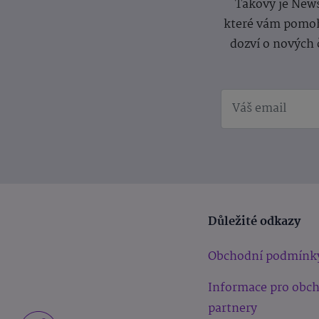
Takový je News
které vám pomoh
dozví o nových 
Důležité odkazy
Obchodní podmínk
Informace pro obc
partnery