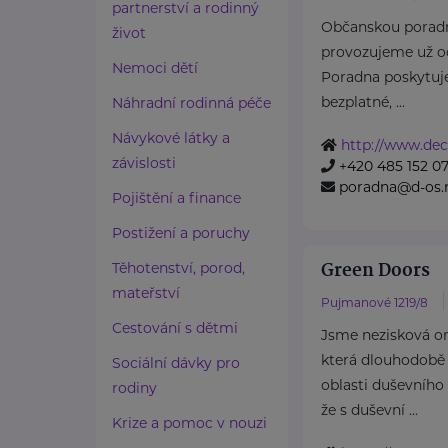
partnerství a rodinný
Občanskou pora
život
provozujeme už o
Nemoci dětí
Poradna poskytuje
bezplatné, ...
Náhradní rodinná péče
Návykové látky a
http://www.dec
závislosti
+420 485 152 0
poradna@d-os.
Pojištění a finance
Postižení a poruchy
Green Doors
Těhotenství, porod,
mateřství
Pujmanové 1219/8
Cestování s dětmi
Jsme nezisková o
která dlouhodobě
Sociální dávky pro
oblasti duševního
rodiny
že s duševní ...
Krize a pomoc v nouzi