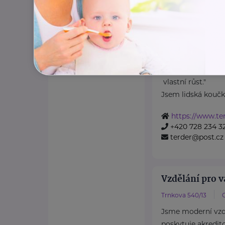
Tereza Derkač
Krkonošská 153
"Věřím, že ti, kteř
si zaslouží podpo
vlastní růst."
Jsem lidská koučk
https://www.te
+420 728 234 3
terder@post.cz
Vzdělání pro v
Trnkova 540/13
Jsme moderní vzdě
poskytuje akredi