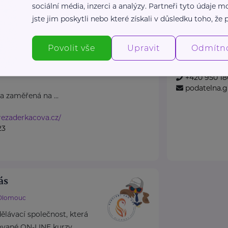
sociální média, inzerci a analýzy. Partneři tyto údaje
ová
Úřad práce 
jste jim poskytli nebo které získali v důsledku toho, že p
Vrchlabí
Dobrovského 127
Pro výběr konk
Povolit vše
Upravit
Odmítn
í pomáhají,
www.uradpr
ru a prostor pro
+420 950 180
podatelna.
a zaměřená na ...
rezaderkacova.cz/
23
ás
Olomouc
lávací společnost, která
tované ON-LINE kurzy