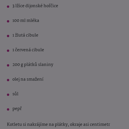
3 lžíce dijonské hořčice
100 ml mléka
1 žlutá cibule
1 červená cibule
200 g plátků slaniny
olej na smažení
sůl
pepř
Kotletu si nakrájíme na plátky, okraje asi centimetr