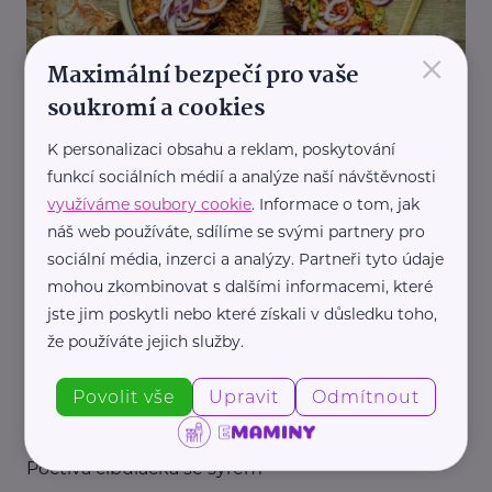
×
Maximální bezpečí pro vaše
soukromí a cookies
K personalizaci obsahu a reklam, poskytování
Pepa Nemrava
funkcí sociálních médií a analýze naší návštěvnosti
Jihočeský Šmitec
využíváme soubory cookie
. Informace o tom, jak
Kuchař Pepa Nemrava
náš web používáte, sdílíme se svými partnery pro
sociální média, inzerci a analýzy. Partneři tyto údaje
mohou zkombinovat s dalšími informacemi, které
jste jim poskytli nebo které získali v důsledku toho,
že používáte jejich služby.
Povolit vše
Upravit
Odmítnout
Pepa Nemrava
Poctivá cibulačka se sýrem