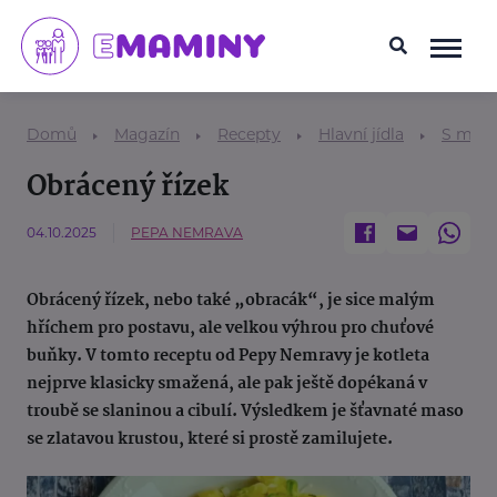
Domů
Magazín
Recepty
Hlavní jídla
S mas
Obrácený řízek
04.10.2025
PEPA NEMRAVA
Obrácený řízek, nebo také „obracák“, je sice malým
hříchem pro postavu, ale velkou výhrou pro chuťové
buňky. V tomto receptu od Pepy Nemravy je kotleta
nejprve klasicky smažená, ale pak ještě dopékaná v
troubě se slaninou a cibulí. Výsledkem je šťavnaté maso
se zlatavou krustou, které si prostě zamilujete.