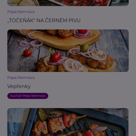
Pepa Nemrava
„TOČEŇÁK“ NA ČERNÉM PIVU
Pepa Nemrava
Vepřenky
Kuchař Pepa Nemrava