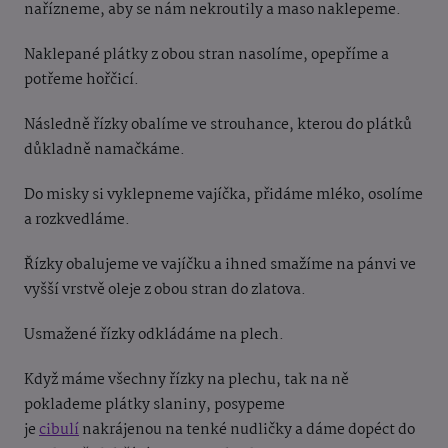
nařízneme, aby se nám nekroutily a maso naklepeme.
Naklepané plátky z obou stran nasolíme, opepříme a
potřeme hořčicí.
Následně řízky obalíme ve strouhance, kterou do plátků
důkladně namačkáme.
Do misky si vyklepneme vajíčka, přidáme mléko, osolíme
a rozkvedláme.
Řízky obalujeme ve vajíčku a ihned smažíme na pánvi ve
vyšší vrstvě oleje z obou stran do zlatova.
Usmažené řízky odkládáme na plech.
Když máme všechny řízky na plechu, tak na ně
poklademe plátky slaniny, posypeme
je
cibulí
nakrájenou na tenké nudličky a dáme dopéct do