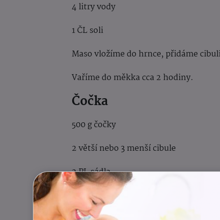
4 litry vody
1 ČL soli
Maso vložíme do hrnce, přidáme cibuli,
Vaříme do měkka cca 2 hodiny.
Čočka
500 g čočky
2 větší nebo 3 menší cibule
2 PL sádla
4 PL vinného octa
sůl