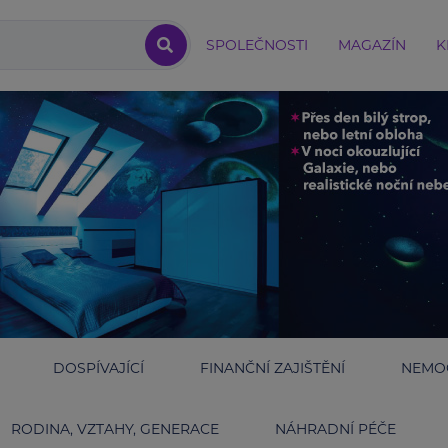
SPOLEČNOSTI
MAGAZÍN
K
DOSPÍVAJÍCÍ
FINANČNÍ ZAJIŠTĚNÍ
NEMOC
RODINA, VZTAHY, GENERACE
NÁHRADNÍ PÉČE