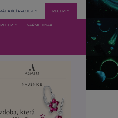
ÁHAJÍCÍ PROJEKTY
RECEPTY
 RECEPTY
VAŘME JINAK