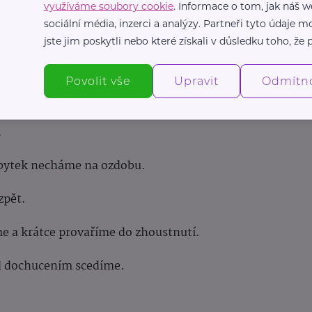
využíváme soubory cookie
. Informace o tom, jak náš w
sociální média, inzerci a analýzy. Partneři tyto údaje
jste jim poskytli nebo které získali v důsledku toho, že p
ené vody.
Povolit vše
Upravit
Odmítn
(cca 1 cm nad čočkou) a vaříme do měkka.
.
 zbytek necháme na ozdobu.
zpět.
me a krátce provaříme do zhoustnutí.
řed dochucením scedíme.