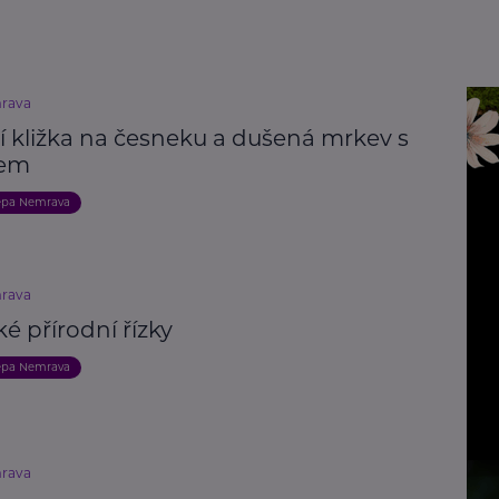
rava
í kližka na česneku a dušená mrkev s
kem
epa Nemrava
rava
ké přírodní řízky
epa Nemrava
rava