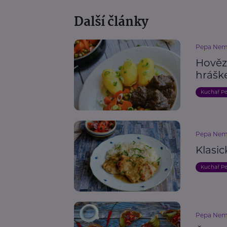
Další články
Pepa Nem
Hověz
hráš
Kuchař P
Pepa Nem
Klasic
Kuchař P
Pepa Nem