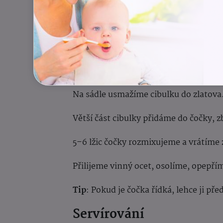
pepř
Čočku namočíme den dopředu do stud
Druhý den scedíme, zalijeme vývarem 
Na sádle usmažíme cibulku do zlatova
Větší část cibulky přidáme do čočky,
5–6 lžic čočky rozmixujeme a vrátíme 
Přilijeme vinný ocet, osolíme, opepří
Tip
: Pokud je čočka řídká, lehce ji p
Servírování