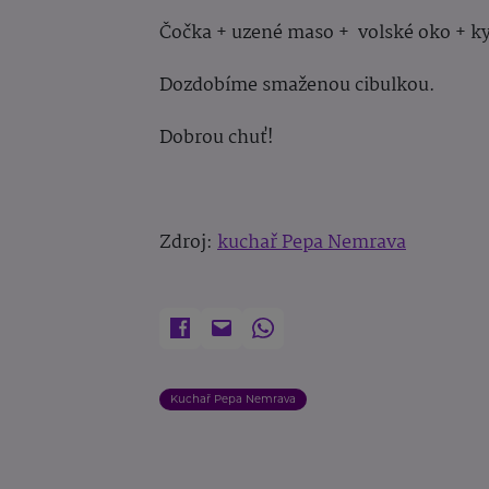
Čočka + uzené maso + volské oko + k
Dozdobíme smaženou cibulkou.
Dobrou chuť!
Zdroj:
kuchař Pepa Nemrava
Kuchař Pepa Nemrava