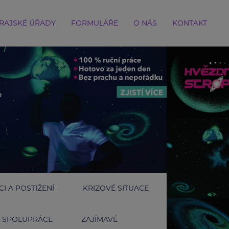
RAJSKÉ ÚŘADY
FORMULÁŘE
O NÁS
KONTAKT
I A POSTIŽENÍ
KRIZOVÉ SITUACE
SPOLUPRÁCE
ZAJÍMAVÉ