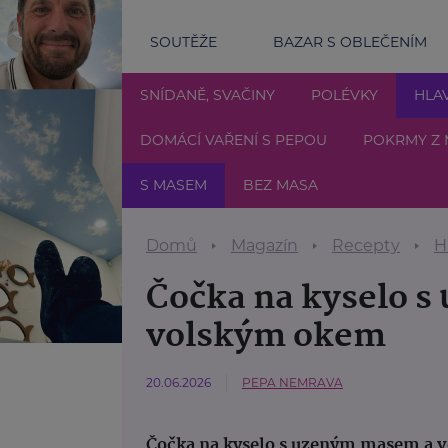
SOUTĚŽE
BAZAR S OBLEČENÍM
SNÍDANĚ, SVAČINY
POLÉVKY
HLAV
DOMÁCÍ VAŘENÍ S PEPOU
POKRMY Z 
S MASEM
BEZ MASA
Domů
Magazín
Recepty
H
Čočka na kyselo 
volským okem
20.06.2026
PEPA NEMRAVA
Čočka na kyselo s uzeným masem a vo