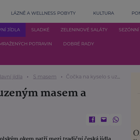
LÁZNĚ A WELLNESS POBYTY
KULTURA
POM
NÍ JÍDLA
SLADKÉ
ZELENINOVÉ SALÁTY
SEZÓNNÍ
MRAŽENÝCH POTRAVIN
DOBRÉ RADY
lavní jídla
S masem
Čočka na kyselo s uzeným masem a volským okem
s uzeným masem a
lským okem patří mezi tradiční česká jídla,