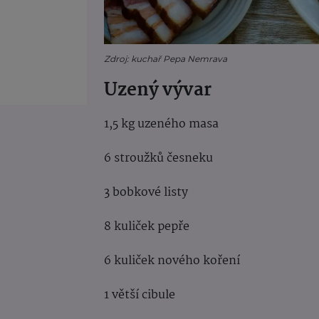
Zdroj: kuchař Pepa Nemrava
Uzený vývar
1,5 kg uzeného masa
6 stroužků česneku
3 bobkové listy
8 kuliček pepře
6 kuliček nového koření
1 větší cibule