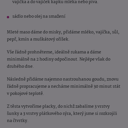
vajíčka a do vajíček kapku mléka nebo piva.
sádlo nebo olej na smažení
Mleté maso dáme do misky, přidáme mléko, vajíčka, sůl,
pepř, kmín a muškátový oříšek.
Vše řádně prohněteme, ideálně rukama a dáme
minimálně na 2 hodiny odpočinout. Nejlépe však do
druhého dne.
Následně přidáme najemno nastrouhanou goudu, znovu
řádně propracujeme a necháme minimálně 30 minut stát
v pokojové teplotě.
Z těsta vytvoříme placky, do nichž zabalíme 3 vrstvy
šunky a 3 vrstvy plátkového sýra, který jsme si rozkrojili
na čtvrtky.