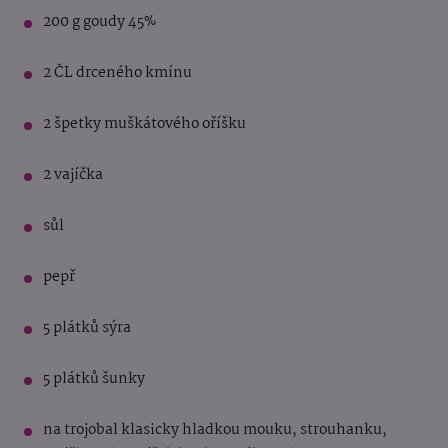
200 g goudy 45%
2 ČL drceného kmínu
2 špetky muškátového oříšku
2 vajíčka
sůl
pepř
5 plátků sýra
5 plátků šunky
na trojobal klasicky hladkou mouku, strouhanku,