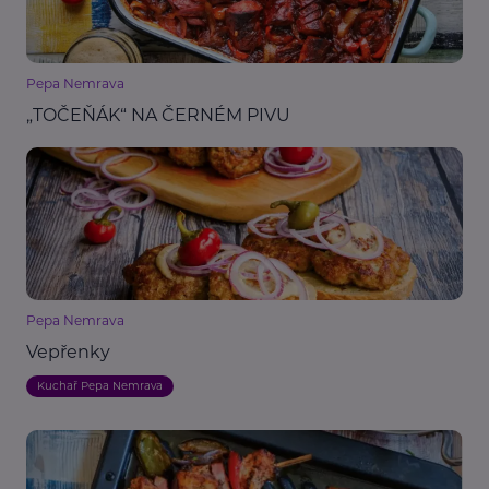
Pepa Nemrava
„TOČEŇÁK“ NA ČERNÉM PIVU
Pepa Nemrava
Vepřenky
Kuchař Pepa Nemrava