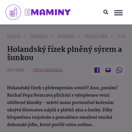
Domů
Magazín
Recepty
Hlavní jídla
S mas
Holandský řízek plněný sýrem a
šunkou
22.11.2025
PEPA NEMRAVA
Holandský řízek s překvapením uvnitř? Ano, prosím!
Kuchař Pepa Nemrava přichází s vylepšenou verzí
oblíbené klasiky – mleté maso provoněné kořením
ukrývá šťavnatou náplň z plátků sýra a šunky. Díky
křupavému trojobalu a pomalému smažení vzniká
dokonalé jídlo, které potěší celou rodinu.