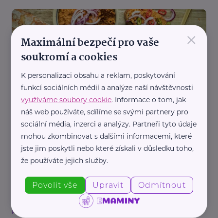
×
Maximální bezpečí pro vaše
soukromí a cookies
K personalizaci obsahu a reklam, poskytování
Pepa Nemrava
funkcí sociálních médií a analýze naší návštěvnosti
využíváme soubory cookie
. Informace o tom, jak
Jihočeský Šmitec
náš web používáte, sdílíme se svými partnery pro
Kuchař Pepa Nemrava
sociální média, inzerci a analýzy. Partneři tyto údaje
mohou zkombinovat s dalšími informacemi, které
jste jim poskytli nebo které získali v důsledku toho,
že používáte jejich služby.
Povolit vše
Upravit
Odmítnout
Pepa Nemrava