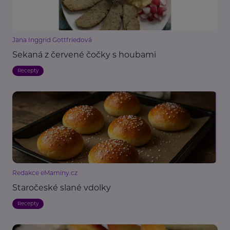
Jana Inggrid Gottfriedová
Sekaná z červené čočky s houbami
Recepty
Redakce eMaminy.cz
Staročeské slané vdolky
Recepty