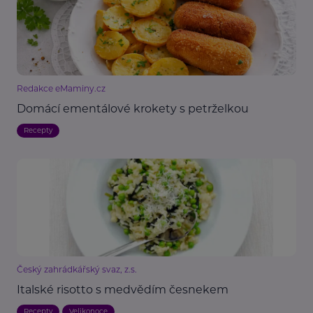
Redakce eMaminy.cz
Domácí ementálové krokety s petrželkou
Recepty
Český zahrádkářský svaz, z.s.
Italské risotto s medvědím česnekem
Recepty
Velikonoce