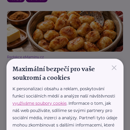
Redakce eMaminy.cz
×
Vzpomínka na dětství: Spařované peciválky
Maximální bezpečí pro vaše
Recepty
soukromí a cookies
K personalizaci obsahu a reklam, poskytování
funkcí sociálních médií a analýze naší návštěvnosti
využíváme soubory cookie
. Informace o tom, jak
náš web používáte, sdílíme se svými partnery pro
sociální média, inzerci a analýzy. Partneři tyto údaje
mohou zkombinovat s dalšími informacemi, které