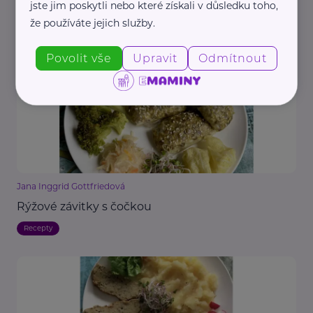
jste jim poskytli nebo které získali v důsledku toho,
Jana Inggrid Gottfriedová
že používáte jejich služby.
Kapustové karbanátky s fazolemi
Recepty
Povolit vše
Upravit
Odmítnout
Jana Inggrid Gottfriedová
Rýžové závitky s čočkou
Recepty