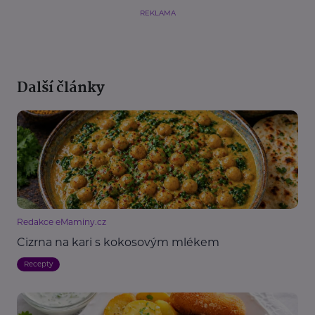
REKLAMA
Další články
Redakce eMaminy.cz
Cizrna na kari s kokosovým mlékem
Recepty