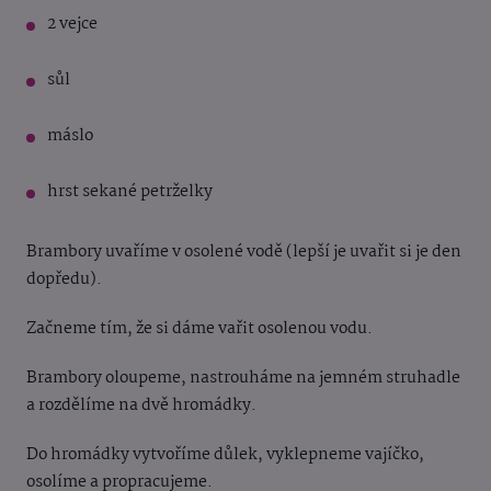
2 vejce
sůl
máslo
hrst sekané petrželky
Brambory uvaříme v osolené vodě (lepší je uvařit si je den
dopředu).
Začneme tím, že si dáme vařit osolenou vodu.
Brambory oloupeme, nastrouháme na jemném struhadle
a rozdělíme na dvě hromádky.
Do hromádky vytvoříme důlek, vyklepneme vajíčko,
osolíme a propracujeme.