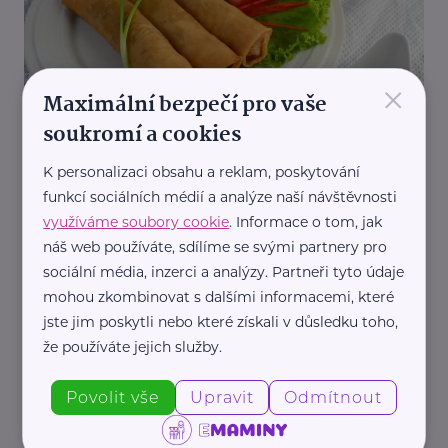
×
Maximální bezpečí pro vaše
soukromí a cookies
Redakce eMaminy.cz
Domácí thajské závitky
K personalizaci obsahu a reklam, poskytování
funkcí sociálních médií a analýze naší návštěvnosti
Recepty
využíváme soubory cookie
. Informace o tom, jak
náš web používáte, sdílíme se svými partnery pro
sociální média, inzerci a analýzy. Partneři tyto údaje
mohou zkombinovat s dalšími informacemi, které
jste jim poskytli nebo které získali v důsledku toho,
že používáte jejich služby.
Povolit vše
Upravit
Odmítnout