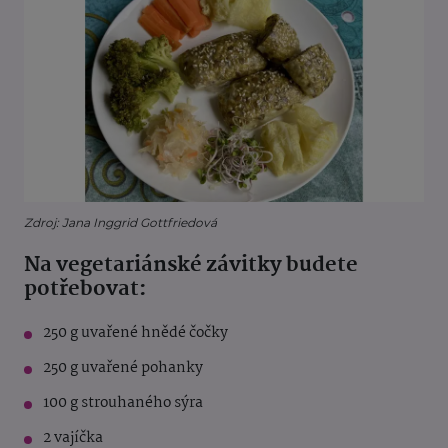
Zdroj: Jana Inggrid Gottfriedová
Na vegetariánské závitky budete
potřebovat:
250 g uvařené hnědé čočky
250 g uvařené pohanky
100 g strouhaného sýra
2 vajíčka