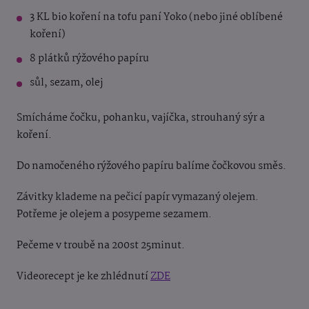
3 KL bio koření na tofu paní Yoko (nebo jiné oblíbené
koření)
8 plátků rýžového papíru
sůl, sezam, olej
Smícháme čočku, pohanku, vajíčka, strouhaný sýr a
koření.
Do namočeného rýžového papíru balíme čočkovou směs.
Závitky klademe na pečicí papír vymazaný olejem.
Potřeme je olejem a posypeme sezamem.
Pečeme v troubě na 200st 25minut.
Videorecept je ke zhlédnutí
ZDE