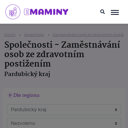
Domů
Společnosti
Zaměstnávání osob ze zdravotním postiže
Společnosti - Zaměstnávání
osob ze zdravotním
postižením
Pardubický kraj
Dle regionu