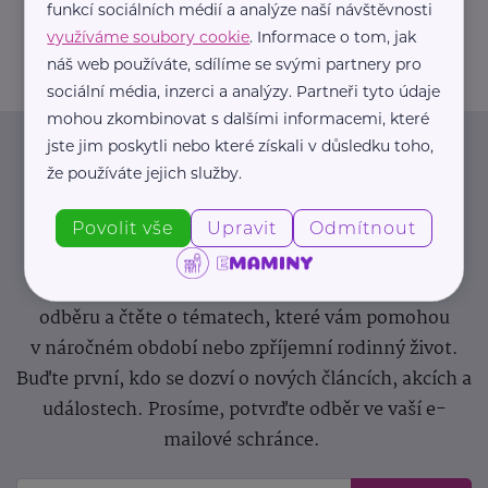
funkcí sociálních médií a analýze naší návštěvnosti
greendoors@greendoors.cz
využíváme soubory cookie
. Informace o tom, jak
náš web používáte, sdílíme se svými partnery pro
sociální média, inzerci a analýzy. Partneři tyto údaje
mohou zkombinovat s dalšími informacemi, které
jste jim poskytli nebo které získali v důsledku toho,
Newsletter
že používáte jejich služby.
Pravidelný přísun novinek, inspirace na každý den,
Povolit vše
Upravit
Odmítnout
podpora pro rodiče i sdílení zkušeností. Takový je
Newsletter webu eMaminy.cz. Přihlaste se k jeho
odběru a čtěte o tématech, které vám pomohou
v náročném období nebo zpříjemní rodinný život.
Buďte první, kdo se dozví o nových článcích, akcích a
událostech. Prosíme, potvrďte odběr ve vaší e-
mailové schránce.