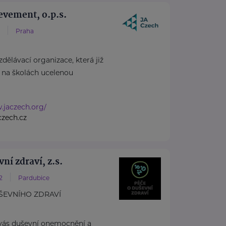
evement, o.p.s.
Praha
zdělávací organizace, která již
je na školách ucelenou
.jaczech.org/
zech.cz
ní zdraví, z.s.
2
Pardubice
ŠEVNÍHO ZDRAVÍ
 vás duševní onemocnění a