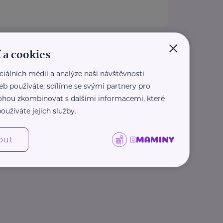
×
ebe, z.s.
 a cookies
Chrudim
ciálních médií a analýze naší návštěvnosti
chrudim.cz
eb používáte, sdílíme se svými partnery pro
3 501
e.chrudim.cz
 mohou zkombinovat s dalšími informacemi, které
oužíváte jejich služby.
out