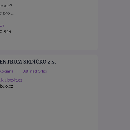
pomoc?
pro ...
cz/
30 844
ENTRUM SRDÍČKO z.s.
 Kociana
Ústí nad Orlicí
klubexit.cz
buo.cz