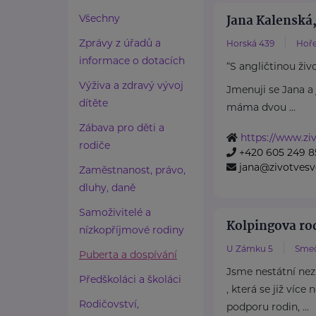
Jana Kalenská,
Všechny
Zprávy z úřadů a
Horská 439
Hoře
informace o dotacích
“S angličtinou živ
Výživa a zdravý vývoj
Jmenuji se Jana 
dítěte
máma dvou ...
Zábava pro děti a
https://www.ziv
rodiče
+420 605 249 8
jana@zivotvesv
Zaměstnanost, právo,
dluhy, daně
Samoživitelé a
Kolpingova r
nízkopříjmové rodiny
U Zámku 5
Sme
Puberta a dospívání
Jsme nestátní nez
Předškoláci a školáci
, která se již více
Rodičovství,
podporu rodin, ...