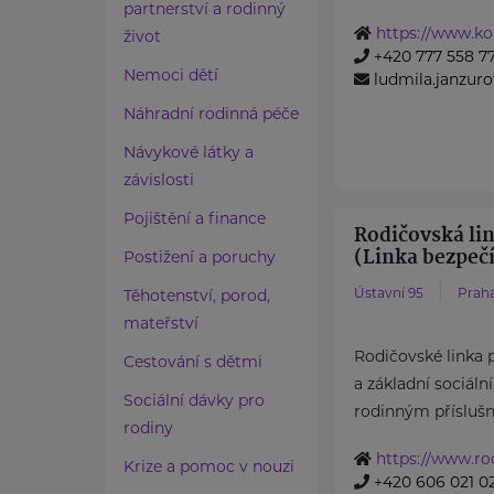
partnerství a rodinný
https://www.ko
život
+420 777 558 7
Nemoci dětí
ludmila.janzu
Náhradní rodinná péče
Návykové látky a
závislosti
Pojištění a finance
Rodičovská li
(Linka bezpečí,
Postižení a poruchy
Ústavní 95
Praha
Těhotenství, porod,
mateřství
Rodičovské linka
Cestování s dětmi
a základní sociáln
Sociální dávky pro
rodinným příslušn
rodiny
https://www.rod
Krize a pomoc v nouzi
+420 606 021 0