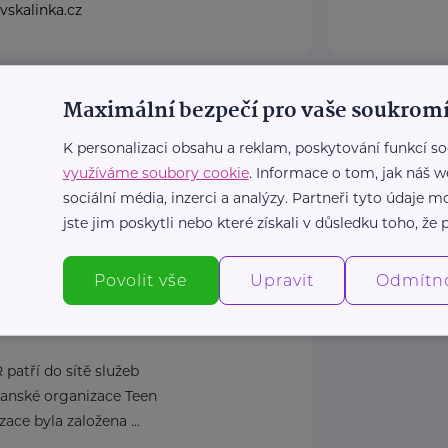
skalinka.cz
 o.p.s.
Šance pro T
Maximální bezpečí pro vaše soukromí
ardubice
Štěpánkova
K personalizaci obsahu a reklam, poskytování funkcí so
um.cz
www.sance.
využíváme soubory cookie
. Informace o tom, jak náš w
18
+420 469 62
rum.cz
sance@sanc
sociální média, inzerci a analýzy. Partneři tyto údaje
jste jim poskytli nebo které získali v důsledku toho, že p
e International ČR
Povolit vše
Upravit
Odmítn
patří do sítě služeb
ťanské organizace Teen
ace byla založena ...