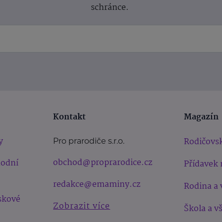
schránce.
Kontakt
Magazín
y
Rodičovsk
Pro prarodiče s.r.o.
obchod@proprarodice.cz
hodní
Přídavek 
redakce@emaminy.cz
Rodina a 
skové
Zobrazit více
Škola a v