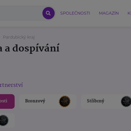
SPOLEČNOSTI
MAGAZÍN
K
Pardubický kraj
a a dospívání
rtnerství
osti
Bronzový
Stříbrný