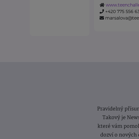
www.teenchall
+420 775 556 6
marsalova@tee
Pravidelný přísun
Takový je News
které vám pomoh
dozví o nových 