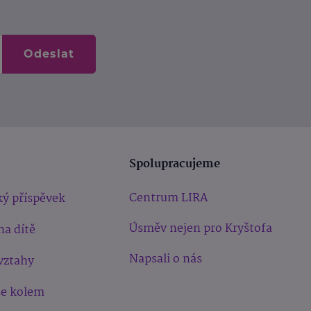
Odeslat
Spolupracujeme
Centrum LIRA
ý příspěvek
Úsměv nejen pro Kryštofa
na dítě
Napsali o nás
vztahy
še kolem