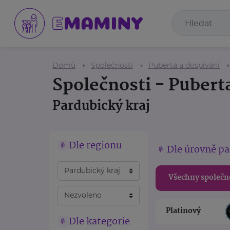
Domů
Společnosti
Puberta a dospívání
Společnosti - Pubert
Pardubický kraj
Dle regionu
Dle úrovně pa
Všechny společn
Platinový
Dle kategorie