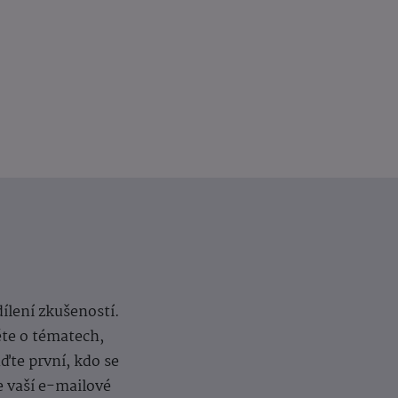
dílení zkušeností.
ěte o tématech,
te první, kdo se
e vaší e-mailové