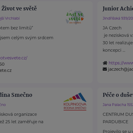
 Život ve světě
Junior Achi
jší Vrchlabí
Jindřišská 939/20
otem bez limitů”
JA Czech
je nezisková v
a jsem celým svým srdcem
30 let realizu
koncepci ...
otvesvete.cz/
https://www
50
jaczech@jac
ete.cz
odina Smečno
Péče o dušev
čno
Jana Palacha 155
isková organizace
CENTRUM DU
 než 25 let zaměřuje na
PARDUBICE
Projevilo se u