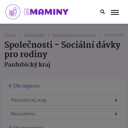
Domů
Společnosti
Sociální dávky pro rodiny
Pardubický kr
Společnosti - Sociální dávky
pro rodiny
Pardubický kraj
Dle regionu