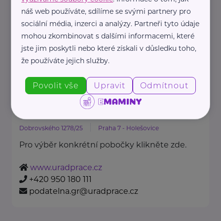
Oděvní banka je charitativní
náš web používáte, sdílíme se svými partnery pro
organizace, která každoročně
sociální média, inzerci a analýzy. Partneři tyto údaje
poskytuje více ...
mohou zkombinovat s dalšími informacemi, které
jste jim poskytli nebo které získali v důsledku toho,
https://www.odevnibanka.cz/
že používáte jejich služby.
+420 702 019 159
info@odevnibanka.cz
Povolit vše
Upravit
Odmítnout
Úřad práce České republiky
Dobrovského 1278/25
Praha 7 - Holešovice
Pro výběr konkrétní pobočky klikněte zde.
www.uradprace.cz
+420 950 180 111
podatelna.gr@uradprace.cz