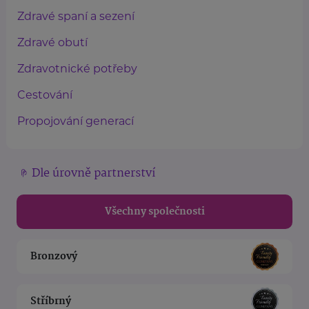
Zdravé spaní a sezení
Zdravé obutí
Zdravotnické potřeby
Cestování
Propojování generací
Dle úrovně partnerství
Všechny společnosti
Bronzový
Stříbrný