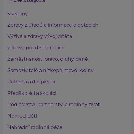
Dle kategorie
Všechny
Zprávy z úřadů a informace o dotacích
Výživa a zdravý vývoj dítěte
Zábava pro děti a rodiče
Zaměstnanost, právo, dluhy, daně
Samoživitelé a nízkopříjmové rodiny
Puberta a dospívání
Předškoláci a školáci
Rodičovství, partnerství a rodinný život
Nemoci dětí
Náhradní rodinná péče