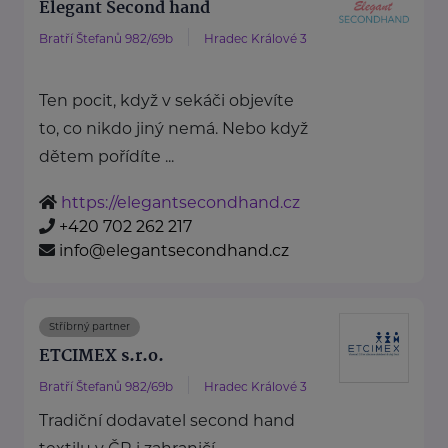
Elegant Second hand
Bratří Štefanů 982/69b
Hradec Králové 3
Ten pocit, když v sekáči objevíte
to, co nikdo jiný nemá. Nebo když
dětem pořídíte ...
https://elegantsecondhand.cz
+420 702 262 217
info@elegantsecondhand.cz
Stříbrný partner
ETCIMEX s.r.o.
Bratří Štefanů 982/69b
Hradec Králové 3
Tradiční dodavatel second hand