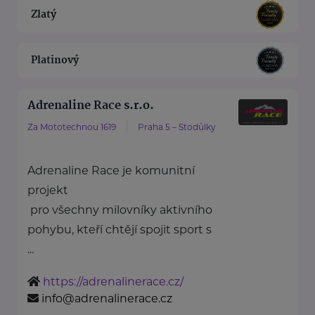
Zlatý
Platinový
Adrenaline Race s.r.o.
Za Mototechnou 1619
Praha 5 – Stodůlky
Adrenaline Race je komunitní
projekt
pro všechny milovníky aktivního
pohybu, kteří chtějí spojit sport s
...
https://adrenalinerace.cz/
info@adrenalinerace.cz