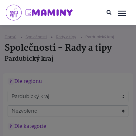
Domů
Společnosti
Rady a tipy
Pardubický kraj
Společnosti - Rady a tipy
Pardubický kraj
Dle regionu
Dle kategorie