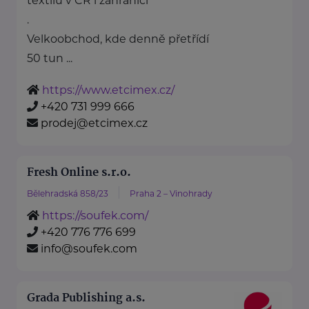
textilu v ČR i zahraničí
.
Velkoobchod, kde denně přetřídí
50 tun ...
https://www.etcimex.cz/
+420 731 999 666
prodej@etcimex.cz
Fresh Online s.r.o.
Bělehradská 858/23
Praha 2 – Vinohrady
https://soufek.com/
+420 776 776 699
info@soufek.com
Grada Publishing a.s.