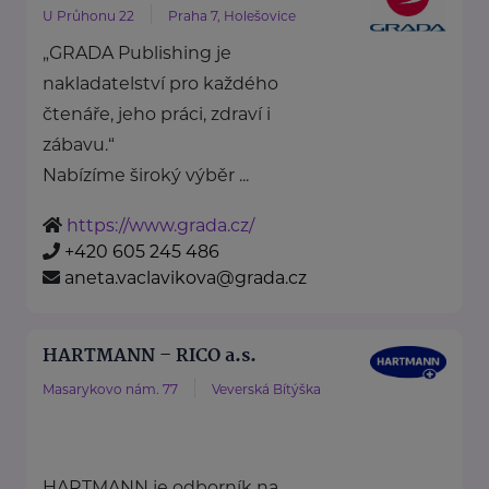
U Průhonu 22
Praha 7, Holešovice
„GRADA Publishing je
nakladatelství pro každého
čtenáře, jeho práci, zdraví i
zábavu.“
Nabízíme široký výběr ...
https://www.grada.cz/
+420 605 245 486
aneta.vaclavikova@grada.cz
HARTMANN – RICO a.s.
Masarykovo nám. 77
Veverská Bítýška
HARTMANN je odborník na