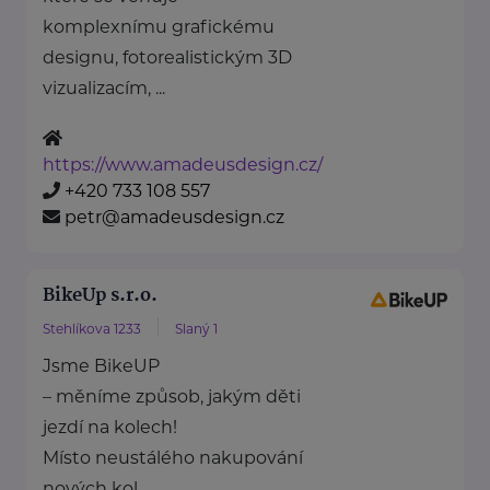
komplexnímu grafickému
designu, fotorealistickým 3D
vizualizacím, ...
https://www.amadeusdesign.cz/
+420 733 108 557
petr@amadeusdesign.cz
BikeUp s.r.o.
Stehlíkova 1233
Slaný 1
Jsme BikeUP
– měníme způsob, jakým děti
jezdí na kolech!
Místo neustálého nakupování
nových kol ...