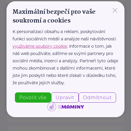
×
Maximální bezpečí pro vaše
Český zahrádkářský svaz, z.s.
soukromí a cookies
Rokycanova 318/15
Praha 3 - Žižkov
K personalizaci obsahu a reklam, poskytování
Redakce webu iZahrádkář.cz
funkcí sociálních médií a analýze naší návštěvnosti
e-mail: tomasek@zahradkari.cz
využíváme soubory cookie
. Informace o tom, jak
Redakce časopisu
náš web používáte, sdílíme se svými partnery pro
Rokycanova 15, 130 00 Praha 3e-
sociální média, inzerci a analýzy. Partneři tyto údaje
mohou zkombinovat s dalšími informacemi, které
mail: redakce@zahradkari.cz
jste jim poskytli nebo které získali v důsledku toho,
tel.: 222 781 773
že používáte jejich služby.
fax: ...
Povolit vše
Upravit
Odmítnout
https://www.zahradkari.cz/
+420 222 782 710
ustredi@zahradkari.cz