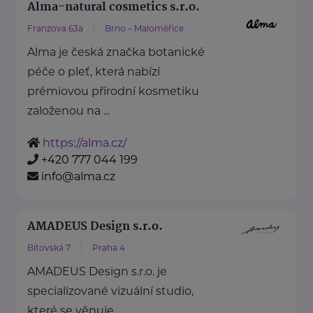
Alma-natural cosmetics s.r.o.
Franzova 63a
Brno – Maloměřice
Alma je česká značka botanické
péče o pleť, která nabízí
prémiovou přírodní kosmetiku
založenou na ...
https://alma.cz/
+420 777 044 199
info@alma.cz
AMADEUS Design s.r.o.
Bítovská 7
Praha 4
AMADEUS Design s.r.o. je
specializované vizuální studio,
které se věnuje