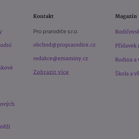
Kontakt
Magazín
y
Rodičovsk
Pro prarodiče s.r.o.
obchod@proprarodice.cz
hodní
Přídavek 
redakce@emaminy.cz
Rodina a 
skové
Zobrazit více
Škola a v
bových
těží