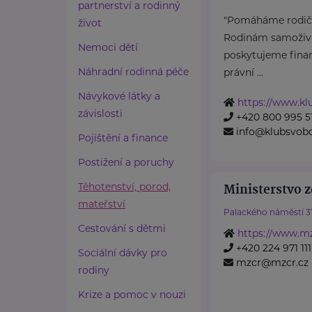
partnerství a rodinný
"Pomáháme rodičů
život
Rodinám samoživit
Nemoci dětí
poskytujeme finan
Náhradní rodinná péče
právní ...
Návykové látky a
https://www.k
závislosti
+420 800 995 5
info@klubsvob
Pojištění a finance
Postižení a poruchy
Těhotenství, porod,
Ministerstvo z
mateřství
Palackého náměstí 3
Cestování s dětmi
https://www.mz
+420 224 971 111
Sociální dávky pro
mzcr@mzcr.cz
rodiny
Krize a pomoc v nouzi