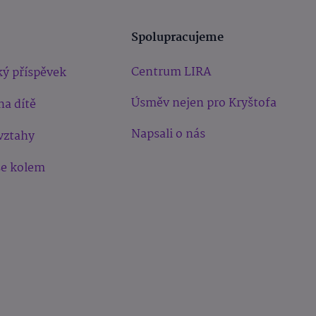
Spolupracujeme
Centrum LIRA
ý příspěvek
Úsměv nejen pro Kryštofa
na dítě
Napsali o nás
vztahy
še kolem