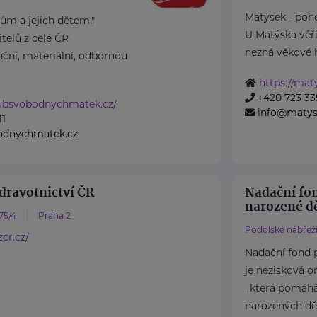
Matýsek - poho
m a jejich dětem."
U Matýska věř
elů z celé ČR
nezná věkové hr
ční, materiální, odbornou
https://mat
+420 723 33
lubsvobodnychmatek.cz/
info@matys
11
odnychmatek.cz
dravotnictví ČR
Nadační fo
narozené dě
75/4
Praha 2
Podolské nábřeží
cr.cz/
Nadační fond 
je nezisková o
, která pomáh
narozených dět