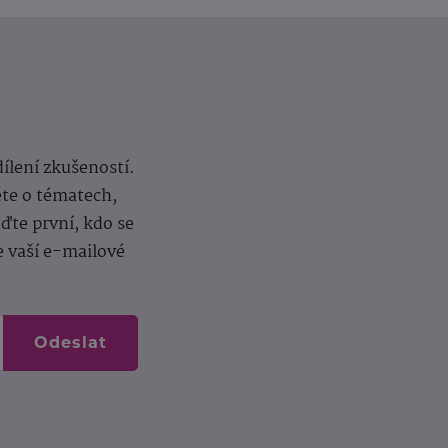
dílení zkušeností.
ěte o tématech,
te první, kdo se
e vaší e-mailové
Odeslat