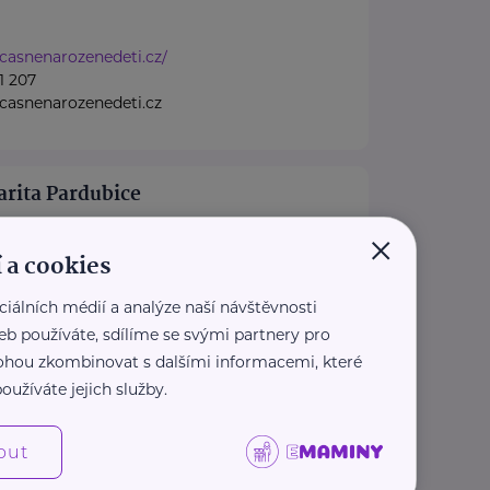
dcasnenarozenedeti.cz/
1 207
casnenarozenedeti.cz
arita Pardubice
×
rdubice
 a cookies
b
služba - Lázně Bohdaneč
ciálních médií a analýze naší návštěvnosti
služba - Moravany
eb používáte, sdílíme se svými partnery pro
tní péče - Pardubicko
 mohou zkombinovat s dalšími informacemi, které
ávací ...
oužíváte jejich služby.
ice.charita.cz
35 026
out
apardubice.cz