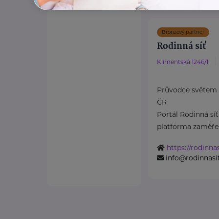
Bronzový partner
Rodinná síť
Klimentská 1246/1
Průvodce světem 
ČR
Portál Rodinná síť
platforma zaměřen
https://rodinnas
info@rodinnasit