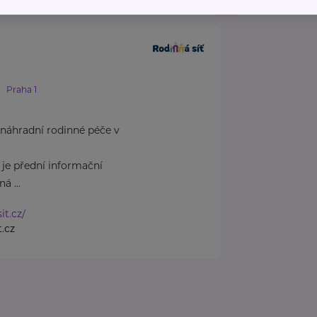
Praha 1
náhradní rodinné péče v
 je přední informační
á ...
it.cz/
.cz