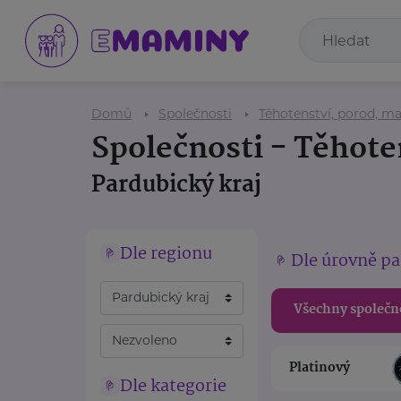
Domů
Společnosti
Těhotenství, porod, ma
Společnosti - Těhote
Pardubický kraj
Dle regionu
Dle úrovně pa
Všechny společn
Platinový
Dle kategorie