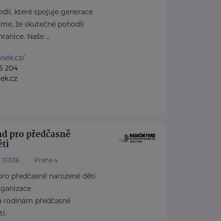
dlí, které spojuje generace
íme, že skutečné pohodlí
anice. Naše ...
ysek.cz/
5 204
ek.cz
nd pro předčasně
ti
 157/36
Praha 4
pro předčasně narozené děti
rganizace
á rodinám předčasně
í.