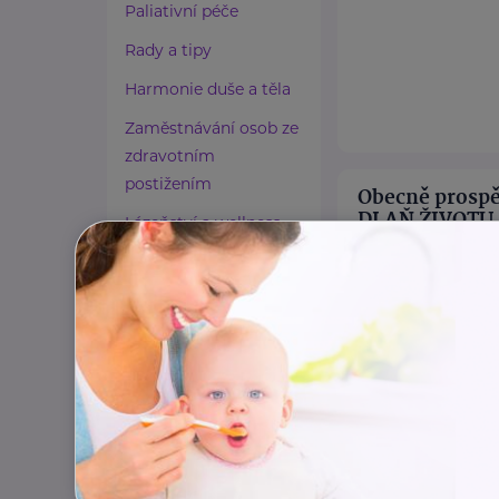
Paliativní péče
Rady a tipy
Harmonie duše a těla
Zaměstnávání osob ze
zdravotním
postižením
Obecně prospě
DLAŇ ŽIVOTU
Lázeňství a wellness
Sokolská třída 244 /2
Zdravé spaní a sezení
Obecně prospěšná
Zdravé obutí
nabízí pomoc a p
Zdravotnické potřeby
rodičům s malými 
Cestování
https://dlanzivo
Propojování generací
+420 605 329 2
poradna@dlanzi