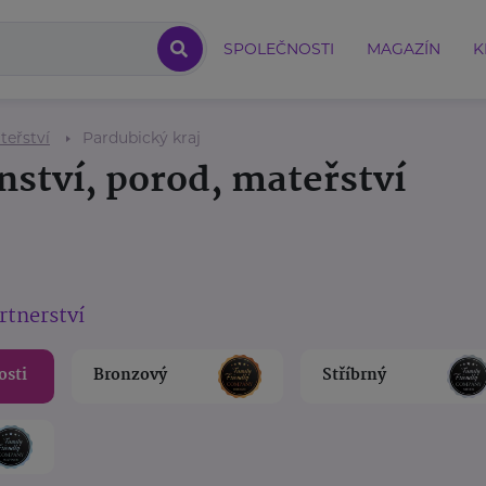
SPOLEČNOSTI
MAGAZÍN
K
teřství
Pardubický kraj
nství, porod, mateřství
rtnerství
osti
Bronzový
Stříbrný