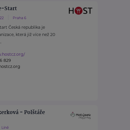
-Start
/22
Praha 6
rt Česká republika je
izace, která již více než 20
.
.hostcz.org/
6 829
ostcz.org
erková - Polštáře
Líně