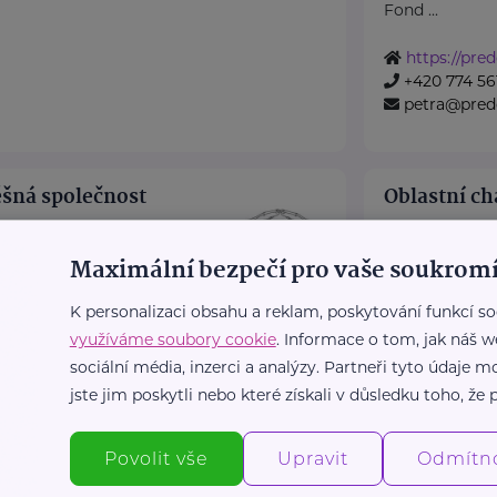
Fond ...
https://pre
+420 774 56
petra@pred
šná společnost
Oblastní ch
V Ráji 732
Pa
7
Ostrava
Maximální bezpečí pro vaše soukromí
Seznam služe
 společnost Dlaň životu
Pečovatelská 
K personalizaci obsahu a reklam, poskytování funkcí so
odporu těhotným ženám a
Pečovatelská 
využíváme soubory cookie
. Informace o tom, jak náš w
...
Domácí zdravo
sociální média, inzerci a analýzy. Partneři tyto údaje
Rodinné a vzděl
tu.cz/
jste jim poskytli nebo které získali v důsledku toho, že p
32
www.pardub
votu.cz
+420 466 3
Povolit vše
Upravit
Odmítn
info@charit