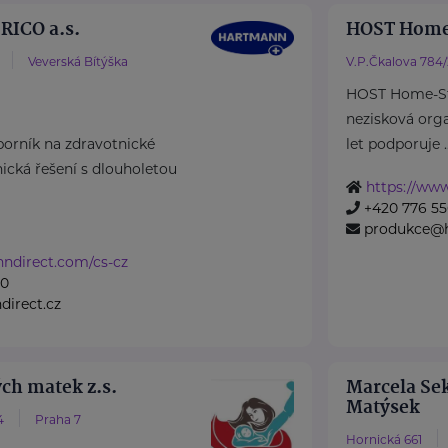
ICO a.s.
HOST Home
Veverská Bítýška
V.P.Čkalova 784
HOST Home-Sta
nezisková organ
rník na zdravotnické
let podporuje ..
cká řešení s dlouholetou
https://www
+420 776 55
produkce@h
nndirect.com/cs-cz
50
irect.cz
ch matek z.s.
Marcela Sek
Matýsek
4
Praha 7
Hornická 661