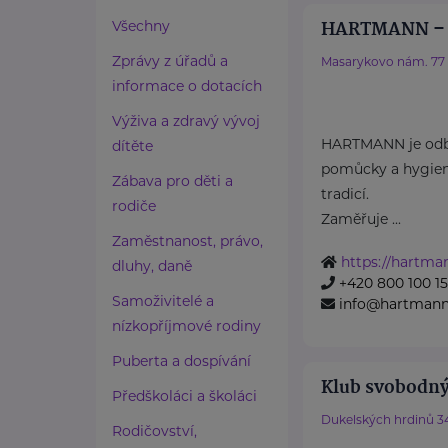
HARTMANN – R
Všechny
Zprávy z úřadů a
Masarykovo nám. 77
informace o dotacích
Výživa a zdravý vývoj
HARTMANN je odbo
dítěte
pomůcky a hygieni
Zábava pro děti a
tradicí.
rodiče
Zaměřuje ...
Zaměstnanost, právo,
https://hartma
dluhy, daně
+420 800 100 1
Samoživitelé a
info@hartmannd
nízkopříjmové rodiny
Puberta a dospívání
Klub svobodný
Předškoláci a školáci
Dukelských hrdinů 3
Rodičovství,