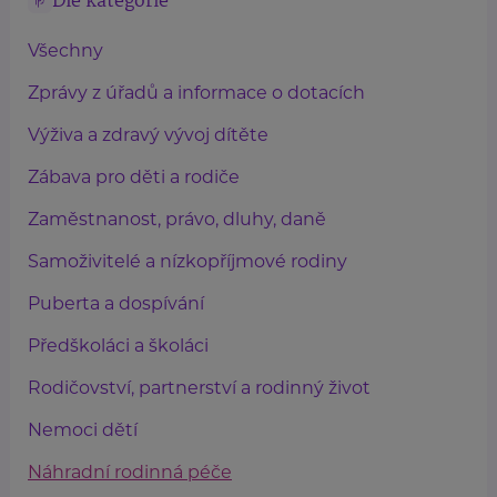
Dle kategorie
Všechny
Zprávy z úřadů a informace o dotacích
Výživa a zdravý vývoj dítěte
Zábava pro děti a rodiče
Zaměstnanost, právo, dluhy, daně
Samoživitelé a nízkopříjmové rodiny
Puberta a dospívání
Předškoláci a školáci
Rodičovství, partnerství a rodinný život
Nemoci dětí
Náhradní rodinná péče