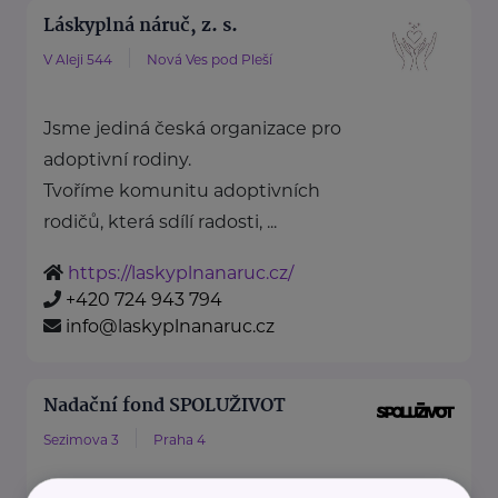
Láskyplná náruč, z. s.
V Aleji 544
Nová Ves pod Pleší
Jsme jediná česká organizace pro
adoptivní rodiny.
Tvoříme komunitu adoptivních
rodičů, která sdílí radosti, ...
https://laskyplnanaruc.cz/
+420 724 943 794
info@laskyplnanaruc.cz
Nadační fond SPOLUŽIVOT
Sezimova 3
Praha 4