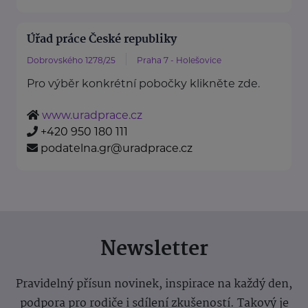
Úřad práce České republiky
Dobrovského 1278/25
Praha 7 - Holešovice
Pro výběr konkrétní pobočky klikněte zde.
www.uradprace.cz
+420 950 180 111
podatelna.gr@uradprace.cz
Newsletter
Pravidelný přísun novinek, inspirace na každý den,
podpora pro rodiče i sdílení zkušeností. Takový je