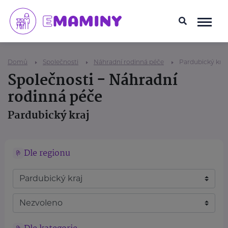
Domů
Společnosti
Náhradní rodinná péče
Pardubický kraj
Společnosti - Náhradní
rodinná péče
Pardubický kraj
Dle regionu