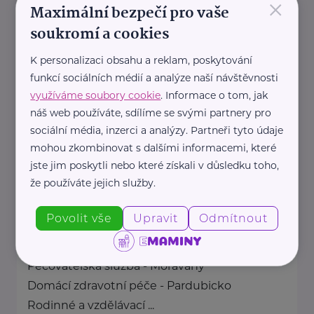
×
Nadační fond SPOLUŽIVOT
Maximální bezpečí pro vaše
propaguje hostitelskou péči a
soukromí a cookies
propojuje děti z dětských
K personalizaci obsahu a reklam, poskytování
domovů se zájemci ...
funkcí sociálních médií a analýze naší návštěvnosti
využíváme soubory cookie
. Informace o tom, jak
https://www.spoluzivot.cz/
náš web používáte, sdílíme se svými partnery pro
+420 608 452 121
sociální média, inzerci a analýzy. Partneři tyto údaje
info@spoluzivot.cz
mohou zkombinovat s dalšími informacemi, které
jste jim poskytli nebo které získali v důsledku toho,
Oblastní charita Pardubice
že používáte jejich služby.
V Ráji 732
Pardubice
Povolit vše
Upravit
Odmítnout
Seznam služeb
Pečovatelská služba - Lázně Bohdaneč
Pečovatelská služba - Moravany
Domácí zdravotní péče - Pardubicko
Rodinné a vzdělávací ...