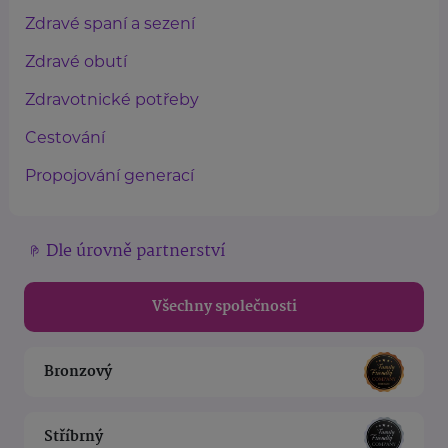
Zdravé spaní a sezení
Zdravé obutí
Zdravotnické potřeby
Cestování
Propojování generací
Dle úrovně partnerství
Všechny společnosti
Bronzový
Stříbrný