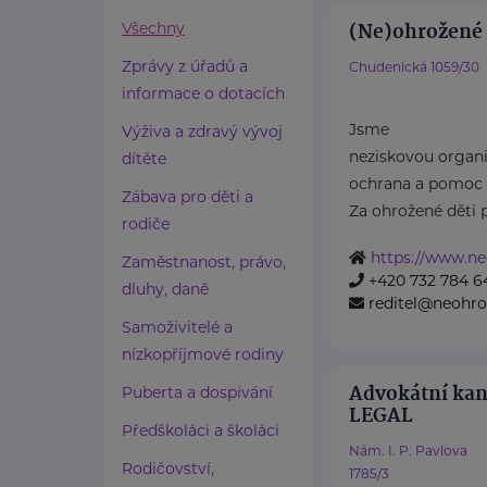
(Ne)ohrožené d
Všechny
Zprávy z úřadů a
Chudenická 1059/30
informace o dotacích
Jsme
Výživa a zdravý vývoj
neziskovou organiz
dítěte
ochrana a pomoc 
Zábava pro děti a
Za ohrožené děti 
rodiče
https://www.ne
Zaměstnanost, právo,
+420 732 784 6
dluhy, daně
reditel@neohro
Samoživitelé a
nízkopříjmové rodiny
Advokátní ka
Puberta a dospívání
LEGAL
Předškoláci a školáci
Nám. I. P. Pavlova
Rodičovství,
1785/3