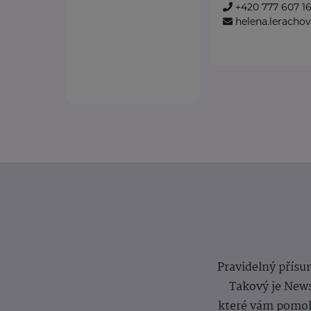
+420 777 607 1
helena.lerachov
Pravidelný přísun
Takový je News
které vám pomoh