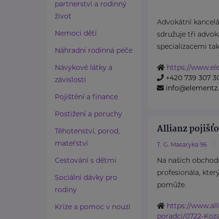
partnerství a rodinný
život
Advokátní kance
Nemoci dětí
sdružuje tři advok
specializacemi tak
Náhradní rodinná péče
Návykové látky a
https://www.el
+420 739 307 3
závislosti
info@elementz.
Pojištění a finance
Postižení a poruchy
Allianz pojišťo
Těhotenství, porod,
mateřství
T. G. Masaryka 96
Cestování s dětmi
Na našich obchod
profesionála, kter
Sociální dávky pro
pomůže.
rodiny
https://www.all
Krize a pomoc v nouzi
poradci/0722-Koz