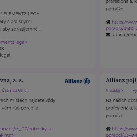
profesionála, 
pomůže.
lář ELEMENTZ LEGAL
áty s odlišnými
https://www
poradci/0680
, aby se vzájemně ...
tatana.zema
ementz.legal/
08
legal
vna, a. s.
Allianz poji
Ústí nad Orlicí
Pražská 7
Vy
ních místech najdete vždy
Na našich obc
ý vám rád poradí a
profesionála, 
pomůže.
ianz.cz/cs_CZ/pobocky-a-
https://www
ak.html
poradci/0349-