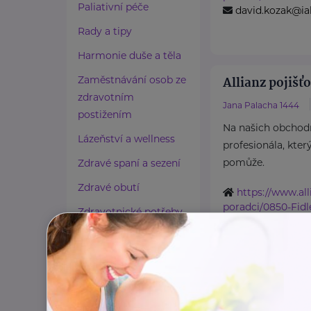
Paliativní péče
david.kozak@ial
Rady a tipy
Harmonie duše a těla
Zaměstnávání osob ze
Allianz pojišťo
zdravotním
Jana Palacha 1444
postižením
Na našich obchod
Lázeňství a wellness
profesionála, kter
pomůže.
Zdravé spaní a sezení
Zdravé obutí
https://www.all
poradci/0850-Fidl
Zdravotnické potřeby
+420 739 315 24
Cestování
patrik.fidler@ia
Propojování generací
Allianz pojišťo