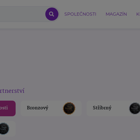
SPOLEČNOSTI
MAGAZÍN
K
rtnerství
osti
Bronzový
Stříbrný