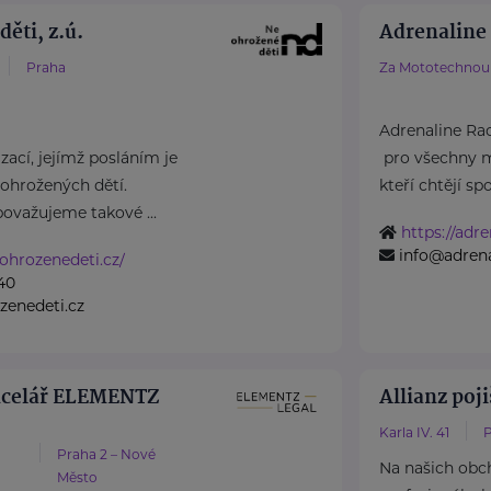
ěti, z.ú.
Adrenaline 
Praha
Za Mototechnou 
Adrenaline Rac
ací, jejímž posláním je
pro všechny m
ohrožených dětí.
kteří chtějí spoj
považujeme takové ...
https://adre
info@adrena
ohrozenedeti.cz/
40
zenedeti.cz
ncelář ELEMENTZ
Allianz poji
Karla IV. 41
P
Praha 2 – Nové
Na našich obc
Město