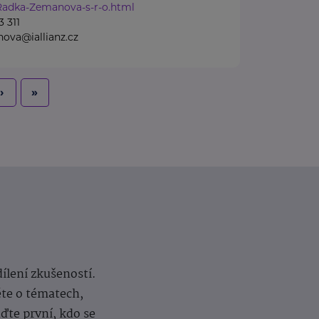
Radka-Zemanova-s-r-o.html
 311
ova@iallianz.cz
›
»
dílení zkušeností.
ěte o tématech,
te první, kdo se