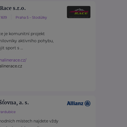
Race s.r.o.
1619
Praha 5 – Stodůlky
e je komunitní projekt
ilovníky aktivního pohybu,
it sport s ...
nalinerace.cz/
linerace.cz
šťovna, a. s.
ardubice
hodních místech najdete vždy