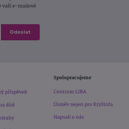
e vaší e-mailové
Odeslat
Spolupracujeme
Centrum LIRA
ý příspěvek
Úsměv nejen pro Kryštofa
na dítě
Napsali o nás
vztahy