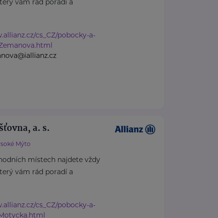
který vám rád poradí a
.allianz.cz/cs_CZ/pobocky-a-
-Zemanova.html
nova@iallianz.cz
šťovna, a. s.
soké Mýto
hodních místech najdete vždy
který vám rád poradí a
.allianz.cz/cs_CZ/pobocky-a-
Motycka.html