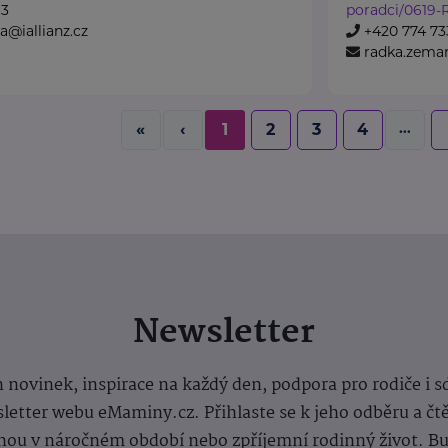
63
poradci/0619-
a@iallianz.cz
+420 774 733
radka.zeman
...
«
‹
1
2
3
4
Newsletter
 novinek, inspirace na každý den, podpora pro rodiče i s
letter webu eMaminy.cz. Přihlaste se k jeho odběru a čt
ou v náročném období nebo zpříjemní rodinný život. Buď