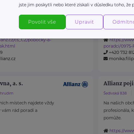
Pardubice
kpt. Bartoše 499
jste jim poskytli nebo které získali v důsledku toho, že p
ních místech najdete vždy
Na našich obc
ý vám rád poradí a
profesionála, 
Povolit vše
Upravit
Odmítn
pomůže.
ianz.cz/cs_CZ/pobocky-a-
https://www
ak.html
poradci/0975-F
19
+420 732 81
lianz.cz
monika.filip
vna, a. s.
Allianz poji
hrudim
Šedivská 838
ních místech najdete vždy
Na našich obc
ý vám rád poradí a
profesionála, 
pomůže.
https://www