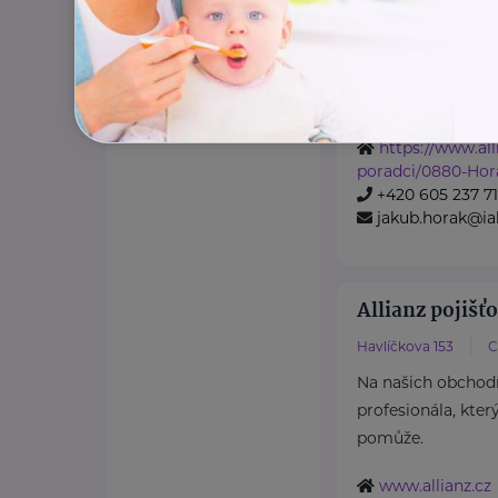
Jana Zajíce 875
Na našich obchod
profesionála, kter
pomůže.
https://www.all
poradci/0880-Hor
+420 605 237 7
jakub.horak@ial
Allianz pojišťo
Havlíčkova 153
C
Na našich obchod
profesionála, kter
pomůže.
www.allianz.cz