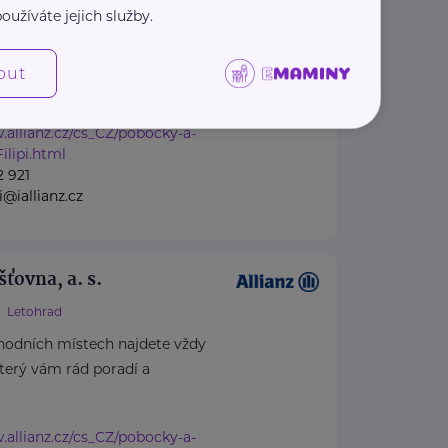
Pardubice
oužíváte jejich služby.
hodních místech najdete vždy
který vám rád poradí a
out
.allianz.cz/cs_CZ/pobocky-a-
ilipi.html
2 921
i@iallianz.cz
šťovna, a. s.
Letohrad
hodních místech najdete vždy
který vám rád poradí a
.allianz.cz/cs_CZ/pobocky-a-