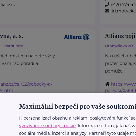
lianz.cz
+420 774 4
jiri.motycka
vna, a. s.
Allianz poji
Pardubice
Litomyšlská 268
ních místech najdete vždy
Na našich obc
ý vám rád poradí a
profesionála, 
pomůže.
ianz.cz/cs_CZ/pobocky-a-
https://www
er.html
poradci/0388-
7
+420 739 0
llianz.cz
jana.hulkova
Maximální bezpečí pro vaše soukromí
K personalizaci obsahu a reklam, poskytování funkcí so
využíváme soubory cookie
. Informace o tom, jak náš w
vna, a. s.
Allianz poji
sociální média, inzerci a analýzy. Partneři tyto údaje