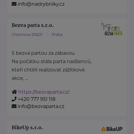
info@nadrybniky.cz
Bezva parta s.r.o.
Chlumova 206/21
Praha
S bezva partou za zábavou
Na počátku stála parta nadšenců,
kteří chtěli realizovat zážitkové
akce, ...
https://bezvaparta.cz/
+420 777 951 118
info@bezvaparta.cz
BikeUp s.r.o.