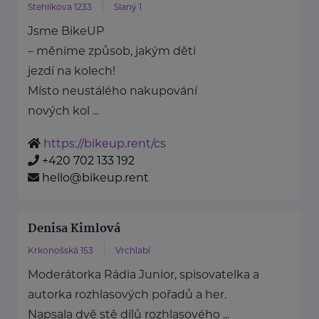
Stehlíkova 1233
Slaný 1
Jsme BikeUP
– měníme způsob, jakým děti
jezdí na kolech!
Místo neustálého nakupování
nových kol ...
https://bikeup.rent/cs
+420 702 133 192
hello@bikeup.rent
Denisa Kimlová
Krkonošská 153
Vrchlabí
Moderátorka Rádia Junior, spisovatelka a
autorka rozhlasových pořadů a her.
Napsala dvě stě dílů rozhlasového ...