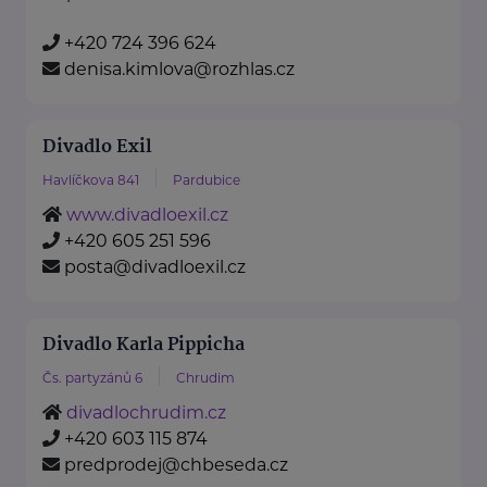
+420 724 396 624
denisa.kimlova@rozhlas.cz
Divadlo Exil
Havlíčkova 841
Pardubice
www.divadloexil.cz
+420 605 251 596
posta@divadloexil.cz
Divadlo Karla Pippicha
Čs. partyzánů 6
Chrudim
divadlochrudim.cz
+420 603 115 874
predprodej@chbeseda.cz