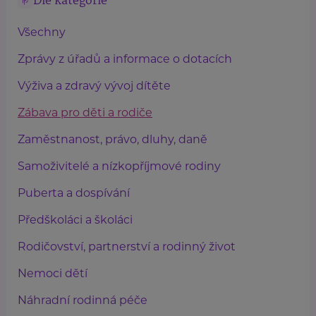
Dle kategorie
Všechny
Zprávy z úřadů a informace o dotacích
Výživa a zdravý vývoj dítěte
Zábava pro děti a rodiče
Zaměstnanost, právo, dluhy, daně
Samoživitelé a nízkopříjmové rodiny
Puberta a dospívání
Předškoláci a školáci
Rodičovství, partnerství a rodinný život
Nemoci dětí
Náhradní rodinná péče