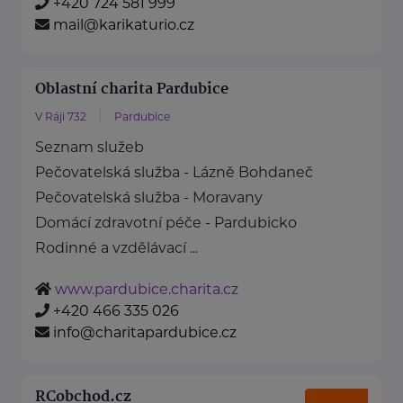
+420 724 581 999
mail@karikaturio.cz
Oblastní charita Pardubice
V Ráji 732
Pardubice
Seznam služeb
Pečovatelská služba - Lázně Bohdaneč
Pečovatelská služba - Moravany
Domácí zdravotní péče - Pardubicko
Rodinné a vzdělávací ...
www.pardubice.charita.cz
+420 466 335 026
info@charitapardubice.cz
RCobchod.cz