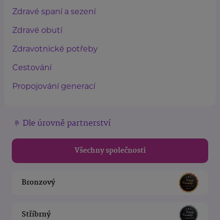
Zdravé spaní a sezení
Zdravé obutí
Zdravotnické potřeby
Cestování
Propojování generací
Dle úrovně partnerství
Všechny společnosti
Bronzový
Stříbrný