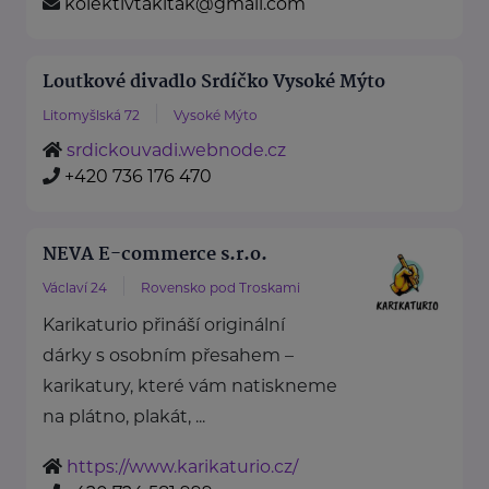
kolektivtakitak@gmail.com
Loutkové divadlo Srdíčko Vysoké Mýto
Litomyšlská 72
Vysoké Mýto
srdickouvadi.webnode.cz
+420 736 176 470
NEVA E-commerce s.r.o.
Václaví 24
Rovensko pod Troskami
Karikaturio přináší originální
dárky s osobním přesahem –
karikatury, které vám natiskneme
na plátno, plakát, ...
https://www.karikaturio.cz/