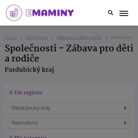
Domů
Společnosti
Zábava pro děti a rodiče
Pardubický kra
Společnosti - Zábava pro děti
a rodiče
Pardubický kraj
Dle regionu