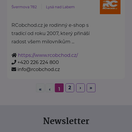
Švermova 782
Lysá nad Labem
RCobchod.cz je rodinný e-shop s
tradicí od roku 2007, který přináší
radost všem milovníkům ...
https://www.rcobchod.cz/
+420 226 224 800
info@rcobchod.cz
2
›
»
«
‹
1
Newsletter