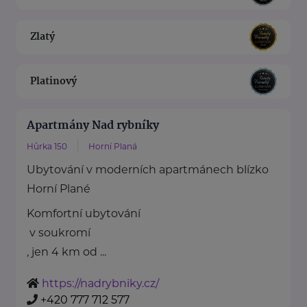
Zlatý
Platinový
Apartmány Nad rybníky
Hůrka 150
Horní Planá
Ubytování v moderních apartmánech blízko
Horní Plané
Komfortní ubytování
v soukromí
, jen 4 km od ...
https://nadrybniky.cz/
+420 777 712 577