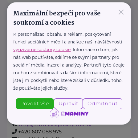
×
Maximální bezpečí pro vaše
Divadlo Ve středu
soukromí a cookies
Vančurova 461
Lanškroun
K personalizaci obsahu a reklam, poskytování
www.divadlovestredu.cz
funkcí sociálních médií a analýze naší návštěvnosti
+420 775 033 655
využíváme soubory cookie
. Informace o tom, jak
náš web používáte, sdílíme se svými partnery pro
kolektiv TAK i TAK
sociální média, inzerci a analýzy. Partneři tyto údaje
mohou zkombinovat s dalšími informacemi, které
Školní 378
Senohraby
jste jim poskytli nebo které získali v důsledku toho,
že používáte jejich služby.
Několik mladých umělců se dalo
dohromady a vznikl tak kolektiv -
Povolit vše
Upravit
Odmítnout
TAK i TAK. ...
http://www.pixapro.cz/zivoziti/
+420 607 088 975