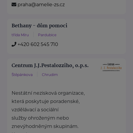
praha@amelie-zs.cz
Bethany - dům pomoci
třída Míru
Pardubice
+420 602 545 710
Centrum J.J.Pestalozziho, o.p.s.
Štěpánkova
Chrudim
Nestátní nezisková organizace,
která poskytuje poradenské,
vzdělávací a sociální
služby ohroženým nebo
znevýhodněným skupinám.