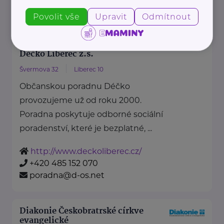
info@potravinovabanka.cz
Povolit vše
Upravit
Odmítnout
Bronzový partner
Déčko Liberec z.s.
Švermova 32
Liberec 10
Občanskou poradnu Déčko
provozujeme už od roku 2000.
Poradna poskytuje odborné sociální
poradenství, které je bezplatné, ...
http://www.deckoliberec.cz/
+420 485 152 070
poradna@d-os.net
Diakonie Českobratrské církve
evangelické