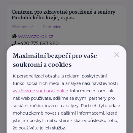
Centrum pro zdravotně postižené a seniory
Pardubického kraje, o.p.s.
Bělehradská
Pardubice
www.czp-pk.cz
+420 775 693 980
×
czp-pk@centrum.cz
Maximální bezpečí pro vaše
soukromí a cookies
Bronzový partner
K personalizaci obsahu a reklam, poskytování
Česká federace potravinových
funkcí sociálních médií a analýze naší návštěvnosti
bank, z.s.
využíváme soubory cookie
. Informace o tom, jak
náměstí U lípy svobody
Praha 10 -
náš web používáte, sdílíme se svými partnery pro
4/12
Dubeč
sociální média, inzerci a analýzy. Partneři tyto údaje
mohou zkombinovat s dalšími informacemi, které
https://www.potravinovebanky.cz/
jste jim poskytli nebo které získali v důsledku toho,
+420 777 460 626
že používáte jejich služby.