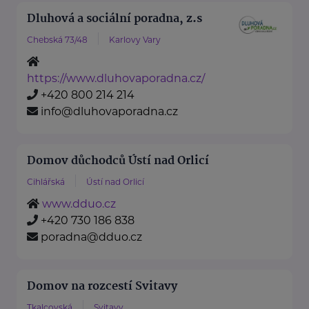
Dluhová a sociální poradna, z.s
Chebská 73/48
Karlovy Vary
https://www.dluhovaporadna.cz/
+420 800 214 214
info@dluhovaporadna.cz
Domov důchodců Ústí nad Orlicí
Cihlářská
Ústí nad Orlicí
www.dduo.cz
+420 730 186 838
poradna@dduo.cz
Domov na rozcestí Svitavy
Tkalcovská
Svitavy