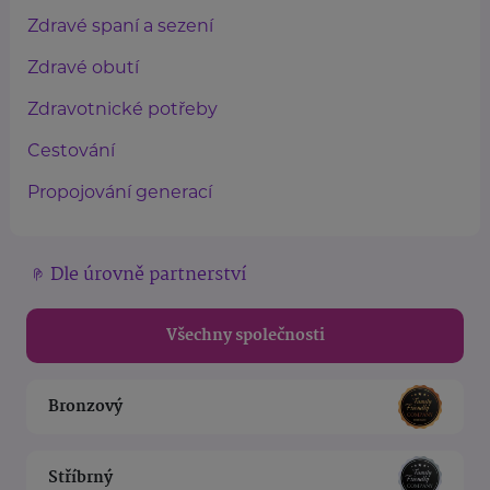
Zdravé spaní a sezení
Zdravé obutí
Zdravotnické potřeby
Cestování
Propojování generací
Dle úrovně partnerství
Všechny společnosti
Bronzový
Stříbrný