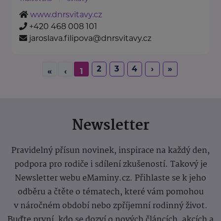
www.dnrsvitavy.cz
+420 468 008 101
jaroslava.filipova@dnrsvitavy.cz
2
3
4
›
»
«
‹
1
Newsletter
Pravidelný přísun novinek, inspirace na každý den,
podpora pro rodiče i sdílení zkušeností. Takový je
Newsletter webu eMaminy.cz. Přihlaste se k jeho
odběru a čtěte o tématech, které vám pomohou
v náročném období nebo zpříjemní rodinný život.
Buďte první, kdo se dozví o nových článcích, akcích a