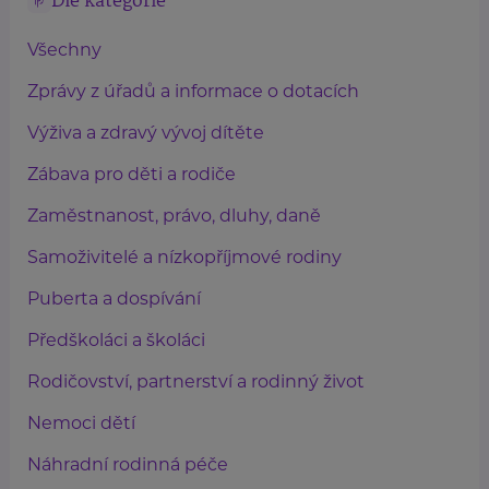
Dle kategorie
Všechny
Zprávy z úřadů a informace o dotacích
Výživa a zdravý vývoj dítěte
Zábava pro děti a rodiče
Zaměstnanost, právo, dluhy, daně
Samoživitelé a nízkopříjmové rodiny
Puberta a dospívání
Předškoláci a školáci
Rodičovství, partnerství a rodinný život
Nemoci dětí
Náhradní rodinná péče