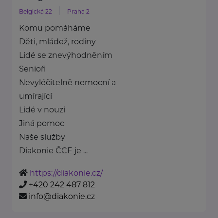
Belgická 22
Praha 2
Komu pomáháme
Děti, mládež, rodiny
Lidé se znevýhodněním
Senioři
Nevyléčitelně nemocní a
umírající
Lidé v nouzi
Jiná pomoc
Naše služby
Diakonie ČCE je ...
https://diakonie.cz/
+420 242 487 812
info@diakonie.cz