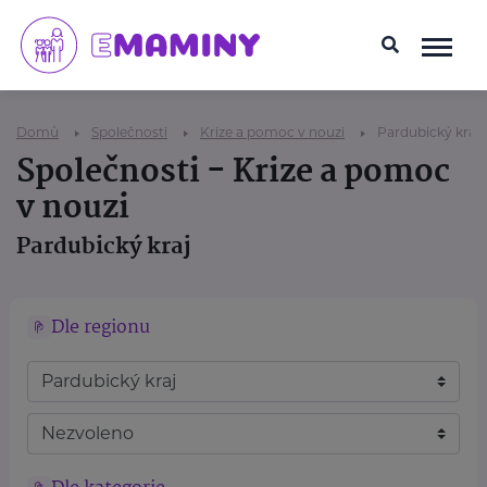
Domů
Společnosti
Krize a pomoc v nouzi
Pardubický kraj
Společnosti - Krize a pomoc
v nouzi
Pardubický kraj
Dle regionu