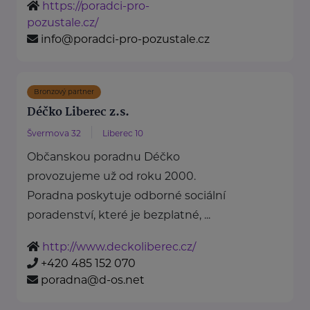
https://poradci-pro-
pozustale.cz/
info@poradci-pro-pozustale.cz
Bronzový partner
Déčko Liberec z.s.
Švermova 32
Liberec 10
Občanskou poradnu Déčko
provozujeme už od roku 2000.
Poradna poskytuje odborné sociální
poradenství, které je bezplatné, ...
http://www.deckoliberec.cz/
+420 485 152 070
poradna@d-os.net