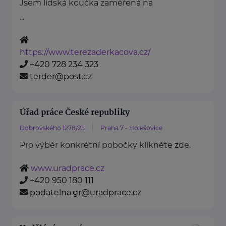
Jsem lidská koučka zaměřená na
...
https://www.terezaderkacova.cz/
+420 728 234 323
terder@post.cz
Úřad práce České republiky
Dobrovského 1278/25
Praha 7 - Holešovice
Pro výběr konkrétní pobočky klikněte zde.
www.uradprace.cz
+420 950 180 111
podatelna.gr@uradprace.cz