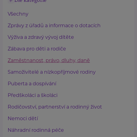
Dle kategorie
Všechny
Zprávy z úřadů a informace o dotacích
Výživa a zdravý vývoj dítěte
Zábava pro děti a rodiče
Zaměstnanost, právo, dluhy, daně
Samoživitelé a nízkopříjmové rodiny
Puberta a dospívání
Předškoláci a školáci
Rodičovství, partnerství a rodinný život
Nemoci dětí
Náhradní rodinná péče