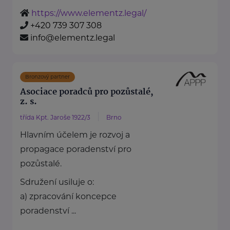
https://www.elementz.legal/
+420 739 307 308
info@elementz.legal
Bronzový partner
Asociace poradců pro pozůstalé,
z. s.
třída Kpt. Jaroše 1922/3
Brno
Hlavním účelem je rozvoj a
propagace poradenství pro
pozůstalé.
Sdružení usiluje o:
a) zpracování koncepce
poradenství ...