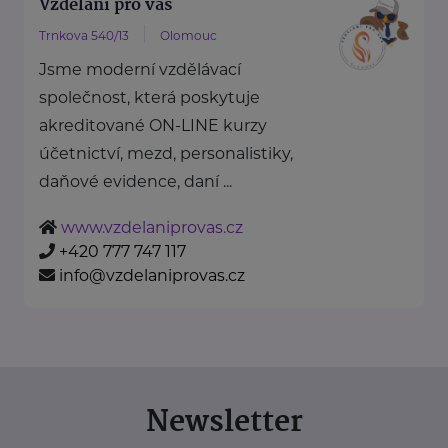
Vzdělání pro vás
Trnkova 540/13
Olomouc
Jsme moderní vzdělávací
společnost, která poskytuje
akreditované ON-LINE kurzy
účetnictví, mezd, personalistiky,
daňové evidence, daní ...
www.vzdelaniprovas.cz
+420 777 747 117
info@vzdelaniprovas.cz
Newsletter