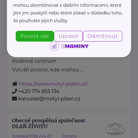
mohou zkombinovat s dalšími informacemi, které
jste jim poskytli nebo které získali v důsledku toho,
MOTÝL, z.ú.
že používáte jejich služby.
Žlutická 22694/2
Plzeň
Povolit vše
Upravit
Odmítnout
Organizace MOTÝL nabízí své
služby již od roku 2004.
Rodinné centrum
Vytváří prostor, kde mohou ...
https://www.motyl-plzen.cz/
+420 774 855 134
kancelar@motyl-plzen.cz
Obecně prospěšná společnost
DLAŇ ŽIVOTU
Sokolská třída 244 /27
Ostrava