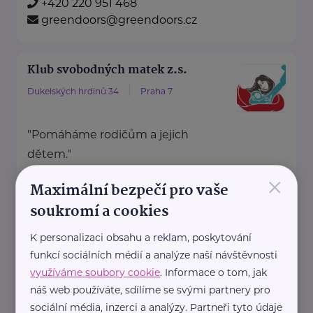
+420 220 951 468
greendoors@greendoors.cz
Klub svobodných matek z.s.
Dukelských hrdinů 34
Praha 7
"Pomáháme rodičům a jejich
dětem."
×
Rodinám samoživitelů z celé ČR
Maximální bezpečí pro vaše
poskytujeme finanční, materiální,
soukromí a cookies
odbornou právní ...
K personalizaci obsahu a reklam, poskytování
funkcí sociálních médií a analýze naší návštěvnosti
https://www.klubsvobodnychmatek.cz/
využíváme soubory cookie
. Informace o tom, jak
+420 800 995 511
náš web používáte, sdílíme se svými partnery pro
sociální média, inzerci a analýzy. Partneři tyto údaje
info@klubsvobodnychmatek.cz