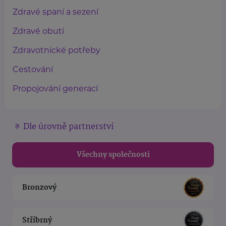
Zdravé spaní a sezení
Zdravé obutí
Zdravotnické potřeby
Cestování
Propojování generací
Dle úrovně partnerství
Všechny společnosti
Bronzový
Stříbrný