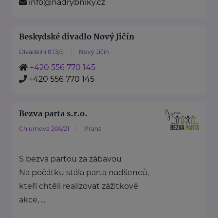
info@nadrybniky.cz
Beskydské divadlo Nový Jičín
Divadelní 873/5
Nový Jičín
+420 556 770 145
+420 556 770 145
Bezva parta s.r.o.
Chlumova 206/21
Praha
S bezva partou za zábavou
Na počátku stála parta nadšenců,
kteří chtěli realizovat zážitkové
akce, ...