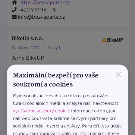
https://bezvaparta.cz/
+420 777 951 118
info@bezvaparta.cz
BikeUp s.r.o.
Stehlíkova 1233
Slaný 1
Jsme BikeUP
– měníme způsob, jakým děti
×
Maximální bezpečí pro vaše
jezdí na kolech!
soukromí a cookies
Místo neustálého nakupování
nových kol ...
K personalizaci obsahu a reklam, poskytování
funkcí sociálních médií a analýze naší návštěvnosti
https://bikeup.rent/cs
využíváme soubory cookie
. Informace o tom, jak
+420 702 133 192
náš web používáte, sdílíme se svými partnery pro
hello@bikeup.rent
sociální média, inzerci a analýzy. Partneři tyto údaje
mohou zkombinovat s dalšími informacemi, které