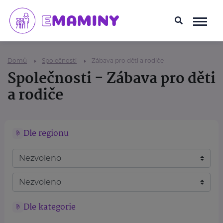
Domů
Společnosti
Zábava pro děti a rodiče
Společnosti - Zábava pro děti
a rodiče
Dle regionu
Dle kategorie