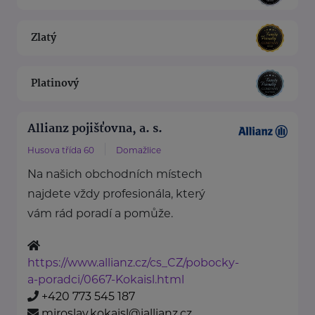
Zlatý
Platinový
Allianz pojišťovna, a. s.
Husova třída 60
Domažlice
Na našich obchodních místech
najdete vždy profesionála, který
vám rád poradí a pomůže.
https://www.allianz.cz/cs_CZ/pobocky-
a-poradci/0667-Kokaisl.html
+420 773 545 187
miroslav.kokaisl@iallianz.cz