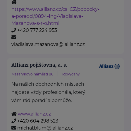
https://www.allianz.cz/cs_CZ/pobocky-
a-poradci/0894-Ing-Vladislava-
Mazanova-s-r-o.html
+420 777 224 953
vladislava.mazanova@iallianz.cz
Allianz pojišťovna, a. s.
Masarykovo náměstí 86
Rokycany
Na našich obchodních místech
najdete vždy profesionála, který
vám rád poradí a pomůže.
www.allianz.cz
+420 604 298 523
michal.blum@iallianz.cz