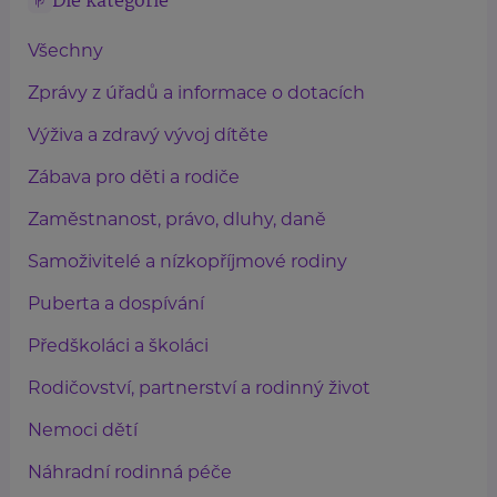
Dle kategorie
Všechny
Zprávy z úřadů a informace o dotacích
Výživa a zdravý vývoj dítěte
Zábava pro děti a rodiče
Zaměstnanost, právo, dluhy, daně
Samoživitelé a nízkopříjmové rodiny
Puberta a dospívání
Předškoláci a školáci
Rodičovství, partnerství a rodinný život
Nemoci dětí
Náhradní rodinná péče