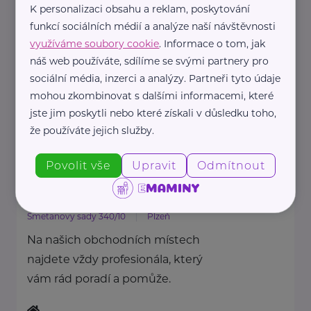
Na našich obchodních místech
K personalizaci obsahu a reklam, poskytování
funkcí sociálních médií a analýze naší návštěvnosti
najdete vždy profesionála, který
využíváme soubory cookie
. Informace o tom, jak
vám rád poradí a pomůže.
náš web používáte, sdílíme se svými partnery pro
sociální média, inzerci a analýzy. Partneři tyto údaje
https://www.allianz.cz/cs_CZ/pobocky-
mohou zkombinovat s dalšími informacemi, které
a-poradci/0587-Vass.html
jste jim poskytli nebo které získali v důsledku toho,
+420 723 273 207
že používáte jejich služby.
ondrej.vass@iallianz.cz
Povolit vše
Upravit
Odmítnout
Allianz pojišťovna, a. s.
Smetanovy sady 340/10
Plzeň
Na našich obchodních místech
najdete vždy profesionála, který
vám rád poradí a pomůže.