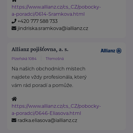
https://www.allianz.cz/cs_CZ/pobocky-
a-poradci/0614-Sramkova.html
+420 777 588 733
jindriska.sramkova@iallianz.cz
Allianz pojišťovna, a. s.
Plzeňská 1084
Třemošná
Na našich obchodních místech
najdete vždy profesionála, který
vám rád poradí a pomůže.
https://www.allianz.cz/cs_CZ/pobocky-
a-poradci/0646-Eliasova.html
radka.eliasova@iallianz.cz