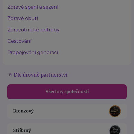
Zdravé spaní a sezení
Zdravé obutí
Zdravotnické potřeby
Cestování
Propojování generací
Dle úrovně partnerství
Všechny společnosti
Bronzový
Stříbrný