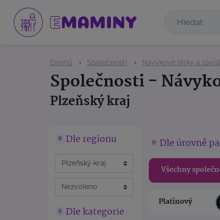
Domů
Společnosti
Návykové látky a závisl
Společnosti - Návykov
Plzeňský kraj
Dle regionu
Dle úrovně pa
Všechny společn
Platinový
Dle kategorie