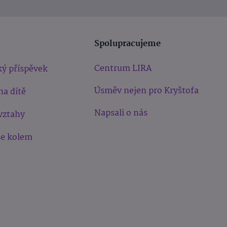
Spolupracujeme
Centrum LIRA
ý příspěvek
Úsměv nejen pro Kryštofa
na dítě
Napsali o nás
vztahy
še kolem