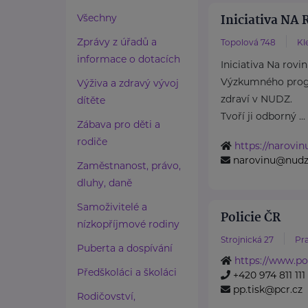
Iniciativa NA
Všechny
Zprávy z úřadů a
Topolová 748
Kl
informace o dotacích
Iniciativa Na rovi
Výzkumného prog
Výživa a zdravý vývoj
zdraví v NUDZ.
dítěte
Tvoří ji odborný ...
Zábava pro děti a
rodiče
https://narovin
narovinu@nudz
Zaměstnanost, právo,
dluhy, daně
Samoživitelé a
Policie ČR
nízkopříjmové rodiny
Strojnická 27
Pra
Puberta a dospívání
https://www.pol
Předškoláci a školáci
+420 974 811 111
pp.tisk@pcr.cz
Rodičovství,