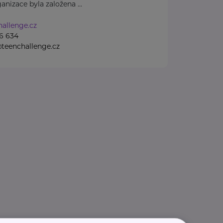
anizace byla založena ...
allenge.cz
6 634
teenchallenge.cz