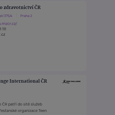
o zdravotnictví ČR
tí 375/4
Praha 2
.mzcr.cz/
 111
.cz
nge International ČR
 ČR patří do sítě služeb
řesťanské organizace Teen