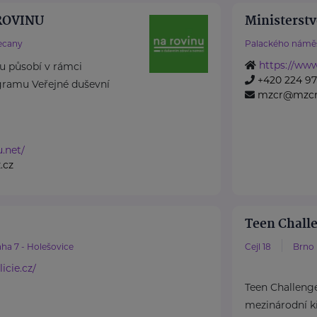
 ROVINU
Ministerstv
ecany
Palackého náměs
https://www
nu působí v rámci
+420 224 971
ramu Veřejné duševní
mzcr@mzcr
u.net/
.cz
Teen Challe
ha 7 - Holešovice
Cejl 18
Brno
icie.cz/
Teen Challenge
mezinárodní k