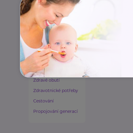
Paliativní péče
Rady a tipy
Harmonie duše a těla
Zaměstnávání osob ze
zdravotním
postižením
Lázeňství a wellness
Zdravé spaní a sezení
Zdravé obutí
Zdravotnické potřeby
Cestování
Propojování generací