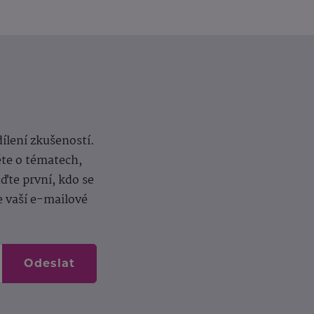
dílení zkušeností.
ěte o tématech,
te první, kdo se
e vaší e-mailové
Odeslat