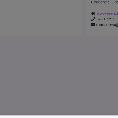
Challenge. Org
www.teench
+420 775 55
marsalova@