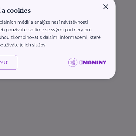
×
 a cookies
ciálních médií a analýze naší návštěvnosti
eb používáte, sdílíme se svými partnery pro
 mohou zkombinovat s dalšími informacemi, které
oužíváte jejich služby.
out