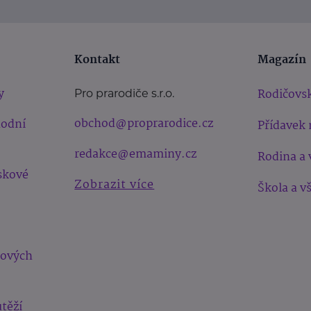
Kontakt
Magazín
y
Rodičovsk
Pro prarodiče s.r.o.
obchod@proprarodice.cz
hodní
Přídavek 
redakce@emaminy.cz
Rodina a 
skové
Zobrazit více
Škola a v
bových
těží