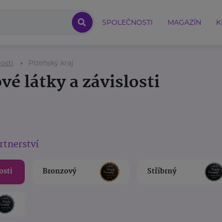
SPOLEČNOSTI
MAGAZÍN
K
osti
Plzeňský kraj
é látky a závislosti
rtnerství
osti
Bronzový
Stříbrný