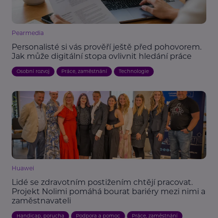
Pearmedia
Personalisté si vás prověří ještě před pohovorem.
Jak může digitální stopa ovlivnit hledání práce
Osobní rozvoj
Práce, zaměstnání
Technologie
Huawei
Lidé se zdravotním postižením chtějí pracovat.
Projekt Nolimi pomáhá bourat bariéry mezi nimi a
zaměstnavateli
Handicap, porucha
Podpora a pomoc
Práce, zaměstnání