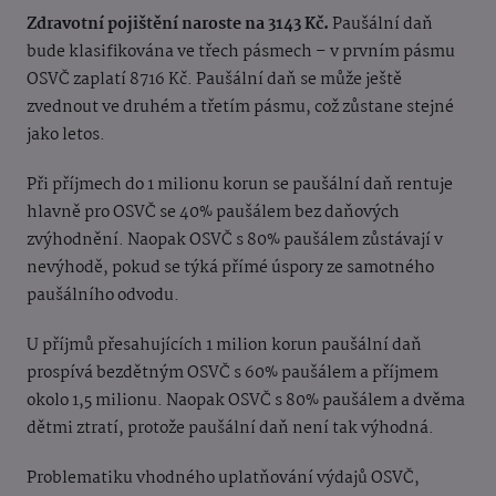
Zdravotní pojištění naroste na 3143 Kč.
Paušální daň
bude klasifikována ve třech pásmech – v prvním pásmu
OSVČ zaplatí 8716 Kč. Paušální daň se může ještě
zvednout ve druhém a třetím pásmu, což zůstane stejné
jako letos.
Při příjmech do 1 milionu korun se paušální daň rentuje
hlavně pro OSVČ se 40% paušálem bez daňových
zvýhodnění. Naopak OSVČ s 80% paušálem zůstávají v
nevýhodě, pokud se týká přímé úspory ze samotného
paušálního odvodu.
U příjmů přesahujících 1 milion korun paušální daň
prospívá bezdětným OSVČ s 60% paušálem a příjmem
okolo 1,5 milionu. Naopak OSVČ s 80% paušálem a dvěma
dětmi ztratí, protože paušální daň není tak výhodná.
Problematiku vhodného uplatňování výdajů OSVČ,