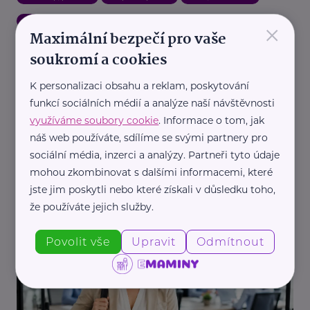
×
Technologie
Žena
Maximální bezpečí pro vaše
soukromí a cookies
K personalizaci obsahu a reklam, poskytování
funkcí sociálních médií a analýze naší návštěvnosti
využíváme soubory cookie
. Informace o tom, jak
náš web používáte, sdílíme se svými partnery pro
sociální média, inzerci a analýzy. Partneři tyto údaje
Česká správa sociálního zabezpečení
mohou zkombinovat s dalšími informacemi, které
OSVČ čeká od července 2026 změna sociálního
jste jim poskytli nebo které získali v důsledku toho,
pojištění. Některým se sníží minimální zálohy
že používáte jejich služby.
Aktuálně
Práce, zaměstnání
Povolit vše
Upravit
Odmítnout