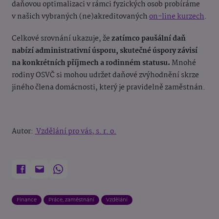
daňovou optimalizaci v rámci fyzických osob probíráme
v našich vybraných (ne)akreditovaných
on-line kurzech
.
Celkové srovnání ukazuje, že
zatímco paušální daň
nabízí administrativní úsporu, skutečné úspory závisí
na konkrétních příjmech a rodinném statusu.
Mnohé
rodiny OSVČ si mohou udržet daňové zvýhodnění skrze
jiného člena domácnosti, který je pravidelně zaměstnán.
Autor:
Vzdělání pro vás, s. r. o.
Finance
Práce, zaměstnání
Vzdělání