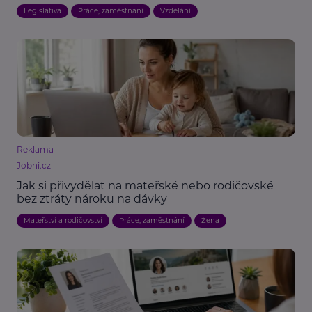
Legislativa
Práce, zaměstnání
Vzdělání
Reklama
Jobni.cz
Jak si přivydělat na mateřské nebo rodičovské
bez ztráty nároku na dávky
Mateřství a rodičovství
Práce, zaměstnání
Žena