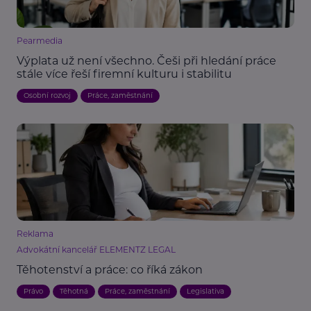
Pearmedia
Výplata už není všechno. Češi při hledání práce
stále více řeší firemní kulturu i stabilitu
Osobní rozvoj
Práce, zaměstnání
Reklama
Advokátní kancelář ELEMENTZ LEGAL
Těhotenství a práce: co říká zákon
Právo
Těhotná
Práce, zaměstnání
Legislativa