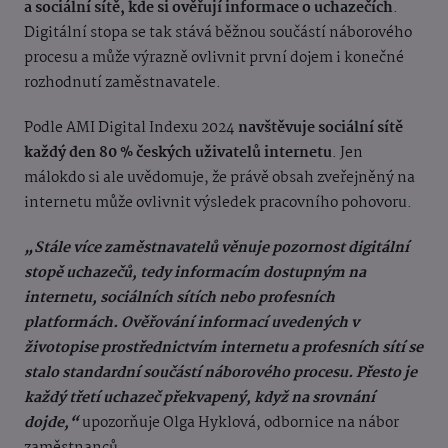
a sociální sítě, kde si ověřují informace o uchazečích
.
Digitální stopa se tak stává běžnou součástí náborového
procesu a může výrazně ovlivnit první dojem i konečné
rozhodnutí zaměstnavatele.
Podle AMI Digital Indexu 2024
navštěvuje sociální sítě
každý den 80 % českých uživatelů internetu
. Jen
málokdo si ale uvědomuje, že právě obsah zveřejněný na
internetu může ovlivnit výsledek pracovního pohovoru.
„Stále více zaměstnavatelů věnuje pozornost digitální
stopě uchazečů, tedy informacím dostupným na
internetu, sociálních sítích nebo profesních
platformách. Ověřování informací uvedených v
životopise prostřednictvím internetu a profesních sítí se
stalo standardní součástí náborového procesu. Přesto je
každý třetí uchazeč překvapený, když na srovnání
dojde,“
upozorňuje Olga Hyklová, odbornice na nábor