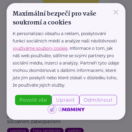
×
Maximální bezpečí pro vaše
REKLAMA
soukromí a cookies
K personalizaci obsahu a reklam, poskytování
funkcí sociálních médií a analýze naší návštěvnosti
Další články
využíváme soubory cookie
. Informace o tom, jak
náš web používáte, sdílíme se svými partnery pro
sociální média, inzerci a analýzy. Partneři tyto údaje
mohou zkombinovat s dalšími informacemi, které
jste jim poskytli nebo které získali v důsledku toho,
že používáte jejich služby.
Povolit vše
Upravit
Odmítnout
Česká správa sociálního zabezpečení
ČSSZ vydala nového průvodce pro OSVČ.
Začínajícím podnikatelům usnadní orientaci v
sociálním zabezpečení
Legislativa
Práce, zaměstnání
Vzdělání