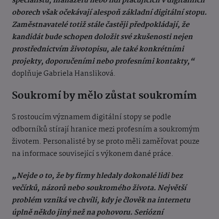
specialistů, manažerů nebo lidí pracujících v digitálních
oborech však očekávají alespoň základní digitální stopu.
Zaměstnavatelé totiž stále častěji předpokládají, že
kandidát bude schopen doložit své zkušenosti nejen
prostřednictvím životopisu, ale také konkrétními
projekty, doporučeními nebo profesními kontakty,“
doplňuje Gabriela Hansliková.
Soukromí by mělo zůstat soukromím
S rostoucím významem digitální stopy se podle
odborníků stírají hranice mezi profesním a soukromým
životem. Personalisté by se proto měli zaměřovat pouze
na informace související s výkonem dané práce.
„Nejde o to, že by firmy hledaly dokonalé lidi bez
večírků, názorů nebo soukromého života. Největší
problém vzniká ve chvíli, kdy je člověk na internetu
úplně někdo jiný než na pohovoru. Seriózní