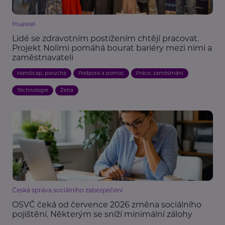
Huawei
Lidé se zdravotním postižením chtějí pracovat.
Projekt Nolimi pomáhá bourat bariéry mezi nimi a
zaměstnavateli
Handicap, porucha
Podpora a pomoc
Práce, zaměstnání
Technologie
Žena
Česká správa sociálního zabezpečení
OSVČ čeká od července 2026 změna sociálního
pojištění. Některým se sníží minimální zálohy