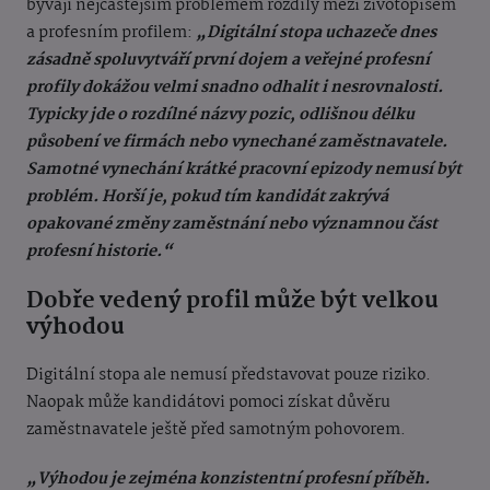
bývají nejčastějším problémem rozdíly mezi životopisem
a profesním profilem:
„Digitální stopa uchazeče dnes
zásadně spoluvytváří první dojem a veřejné profesní
profily dokážou velmi snadno odhalit i nesrovnalosti.
Typicky jde o rozdílné názvy pozic, odlišnou délku
působení ve firmách nebo vynechané zaměstnavatele.
Samotné vynechání krátké pracovní epizody nemusí být
problém. Horší je, pokud tím kandidát zakrývá
opakované změny zaměstnání nebo významnou část
profesní historie.“
Dobře vedený profil může být velkou
výhodou
Digitální stopa ale nemusí představovat pouze riziko.
Naopak může kandidátovi pomoci získat důvěru
zaměstnavatele ještě před samotným pohovorem.
„Výhodou je zejména konzistentní profesní příběh.