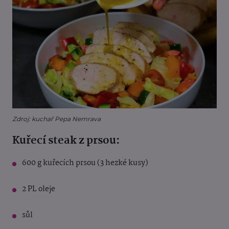
Zdroj: kuchař Pepa Nemrava
Kuřecí steak z prsou:
600 g kuřecích prsou (3 hezké kusy)
2 PL oleje
sůl