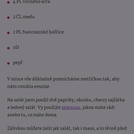
4 PL vinného octa
2 ČL medu
2 PL francouzské hořčice
sůl
pepř
V misce vše důkladně promícháme metličkou tak, aby
nám vznikla emulze.
Na salát jsem použil dvě papriky, okurku, cherry rajčátka
a ledový salát. Vy použijte
zeleninu
, jakou máte rádi
anebo tu, co máte doma.
Zálivkou můžete zalít jak salát, tak i maso, a to těsně před