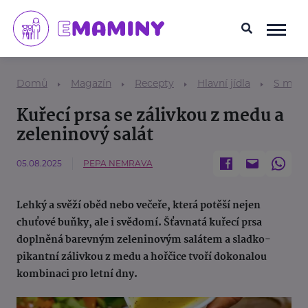
Domů
Magazín
Recepty
Hlavní jídla
S mas
Kuřecí prsa se zálivkou z medu a
zeleninový salát
05.08.2025
PEPA NEMRAVA
Lehký a svěží oběd nebo večeře, která potěší nejen
chuťové buňky, ale i svědomí. Šťavnatá kuřecí prsa
doplněná barevným zeleninovým salátem a sladko-
pikantní zálivkou z medu a hořčice tvoří dokonalou
kombinaci pro letní dny.