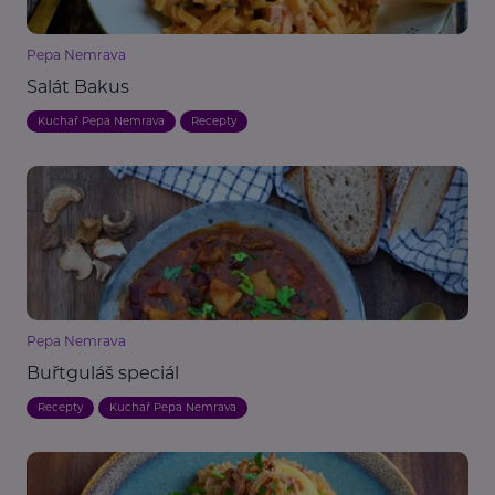
Pepa Nemrava
Salát Bakus
Kuchař Pepa Nemrava
Recepty
Pepa Nemrava
Buřtguláš speciál
Recepty
Kuchař Pepa Nemrava