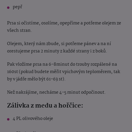
pepř
Prsa si očistíme, osolíme, opepříme a potřeme olejem ze
všech stran.
Olejem, který nám zbude, si potřeme pánev a na ní
orestujeme prsa 2 minuty z každé strany i z boků.
Pak vložíme prsa na 6-8minut do trouby rozpálené na
160st (pokud budete měřit vpichovým teploměrem, tak
by v jádře mělo být 61-63 st).
Než nakrájíme, necháme 4-5 minut odpočinout.
Zálivka z medu a hořčice:
4 PL olivového oleje