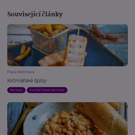
Související články
Pepa Nemrava
Krčmářské špízy
Recepty
Kuchař Pepa Nemrava