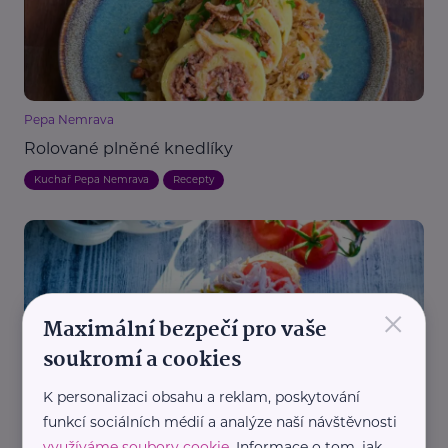
Pepa Nemrava
Rolované plněné knedlíky
Kuchař Pepa Nemrava
Recepty
×
Maximální bezpečí pro vaše
soukromí a cookies
Pepa Nemrava
K personalizaci obsahu a reklam, poskytování
Rybičková pomazánka
funkcí sociálních médií a analýze naší návštěvnosti
Kuchař Pepa Nemrava
Recepty
využíváme soubory cookie
. Informace o tom, jak