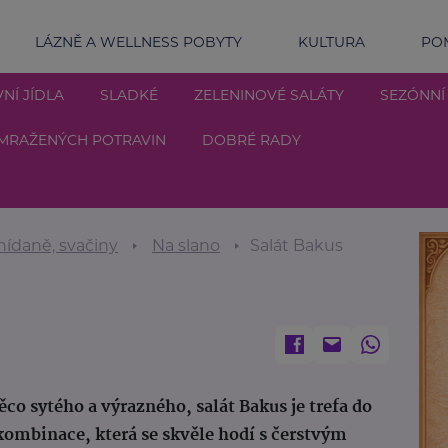
LÁZNĚ A WELLNESS POBYTY
KULTURA
POM
NÍ JÍDLA
SLADKÉ
ZELENINOVÉ SALÁTY
SEZÓNNÍ
MRAŽENÝCH POTRAVIN
DOBRÉ RADY
nídaně, svačiny
Na slano
Salát Bakus
co sytého a výrazného, salát Bakus je trefa do
ombinace, která se skvěle hodí s čerstvým