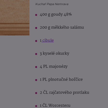
Kuchař Pepa Nemrava
400 g goudy 48%
200 g měkkého salámu
1
cibule
3 kyselé okurky
4 PL majonézy
1 PL plnotučné hořčice
2 ČL rajčatového protlaku
1 ČL Worcesteru