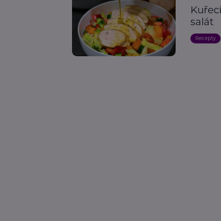
Kuřecí
salát
Recepty