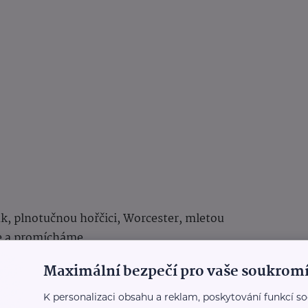
k, plnotučnou hořčici, Worcester, mletou
me a promícháme.
Maximální bezpečí pro vaše soukromí
ené okurky, salám, sýr, nadrobno nakrájenou
K personalizaci obsahu a reklam, poskytování funkcí so