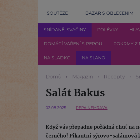
SOUTĚŽE
BAZAR S OBLEČENÍM
SNÍDANĚ, SVAČINY
POLÉVKY
HLAV
DOMÁCÍ VAŘENÍ S PEPOU
POKRMY Z 
NA SLADKO
NA SLANO
Domů
Magazín
Recepty
S
Salát Bakus
02.08.2025
PEPA NEMRAVA
Když vás přepadne pořádná chuť na ně
černého! Pikantní sýrovo-salámová k