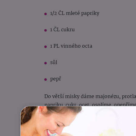
1/2 ČL mleté papriky
1 ČL cukru
1 PL vinného octa
sůl
pepř
Do větší misky dáme majonézu, protla
papriku, cukr, ocet, osolíme, opepří
Následně přidáme na nudličky nakráj
cibuli a vše promícháme.