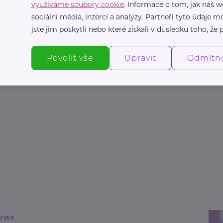
využíváme soubory cookie
. Informace o tom, jak náš w
sociální média, inzerci a analýzy. Partneři tyto údaje
jste jim poskytli nebo které získali v důsledku toho, že p
Povolit vše
Upravit
Odmítn
rava