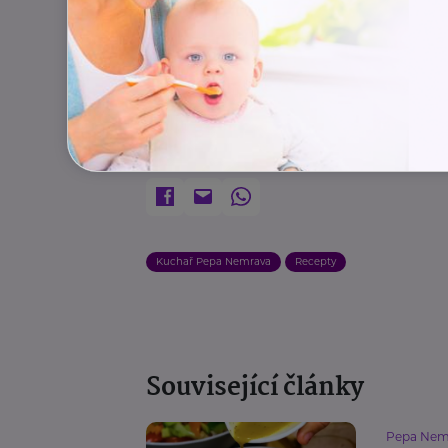
Dobrou chuť!
Autor:
Kuchař Pepa Nemrava
Kuchař Pepa Nemrava
Recepty
Související články
Pepa Nem