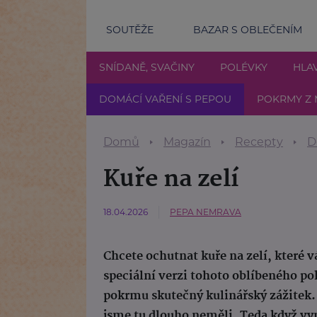
SOUTĚŽE
BAZAR S OBLEČENÍM
SNÍDANĚ, SVAČINY
POLÉVKY
HLAV
DOMÁCÍ VAŘENÍ S PEPOU
POKRMY Z 
Domů
Magazín
Recepty
D
Kuře na zelí
18.04.2026
PEPA NEMRAVA
Chcete ochutnat kuře na zelí, které 
speciální verzi tohoto oblíbeného po
pokrmu skutečný kulinářský zážitek.
jsme tu dlouho neměli. Teda když vy