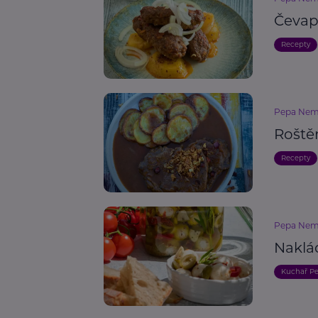
Čevapč
Recepty
Pepa Nem
Roště
Recepty
Pepa Nem
Naklá
Kuchař P