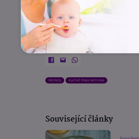
Dobrou chuť!
Zdroj:
kuchař Pepa Nemrava
Recepty
Kuchař Pepa Nemrava
Související články
Pepa Nem