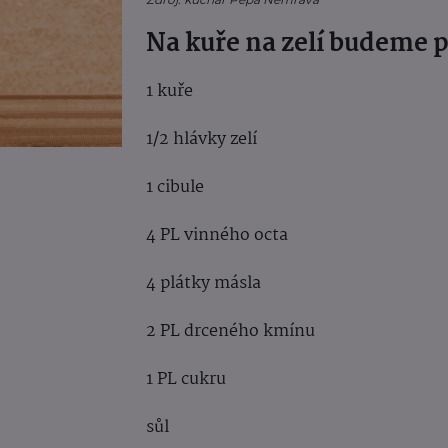
Na kuře na zelí budeme 
1 kuře
1/2 hlávky zelí
1 cibule
4 PL vinného octa
4 plátky másla
2 PL drceného kmínu
1 PL cukru
sůl