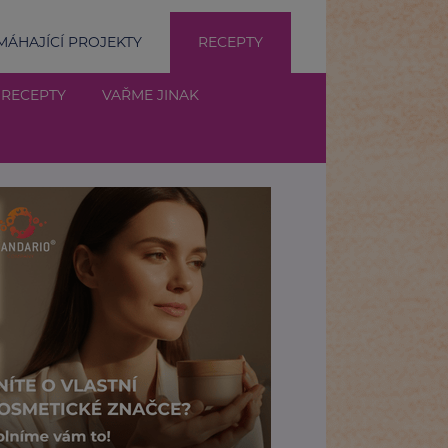
ÁHAJÍCÍ PROJEKTY
RECEPTY
 RECEPTY
VAŘME JINAK