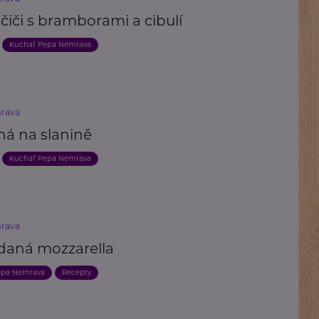
iči s bramborami a cibulí
Kuchař Pepa Nemrava
rava
ná na slanině
Kuchař Pepa Nemrava
rava
daná mozzarella
epa Nemrava
Recepty