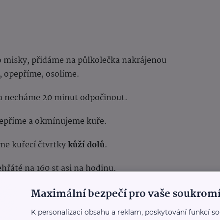
 misky, přidáme na půlkolečka nakrájenou
r, opepříme, osolíme.
 necháme 20 minut odpočinout.
pepříme a okmínujeme kuře.
me kuřecí čtvrtky
kůží dolů
.
hřáté na 160 st asi na hodinu.
Maximální bezpečí pro vaše soukromí
ůží nahoru, na každou čtvrtku dáme plátek
 do zlatova na 200 st.
K personalizaci obsahu a reklam, poskytování funkcí so