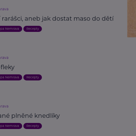
rava
 rarášci, aneb jak dostat maso do dětí
epa Nemrava
Recepty
rava
fleky
epa Nemrava
Recepty
rava
ané plněné knedlíky
epa Nemrava
Recepty