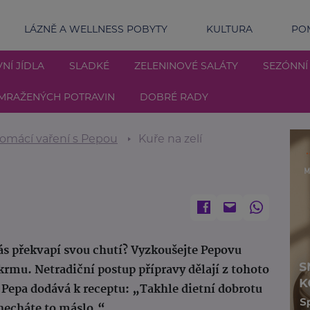
LÁZNĚ A WELLNESS POBYTY
KULTURA
POM
NÍ JÍDLA
SLADKÉ
ZELENINOVÉ SALÁTY
SEZÓNNÍ
MRAŽENÝCH POTRAVIN
DOBRÉ RADY
omácí vaření s Pepou
Kuře na zelí
vás překvapí svou chutí? Vyzkoušejte Pepovu
krmu. Netradiční postup přípravy dělají z tohoto
 Pepa dodává k receptu: „Takhle dietní dobrotu
necháte to máslo.“