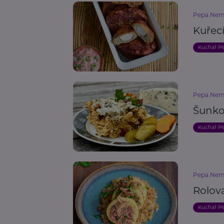
Pepa Nem
Kuřecí
Kuchař P
Pepa Nem
Šunko
Kuchař P
Pepa Nem
Rolov
Kuchař P