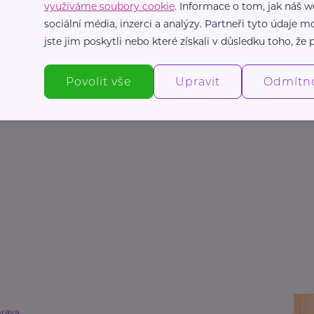
využíváme soubory cookie
. Informace o tom, jak náš w
sociální média, inzerci a analýzy. Partneři tyto údaje
jste jim poskytli nebo které získali v důsledku toho, že p
Povolit vše
Upravit
Odmítn
rava