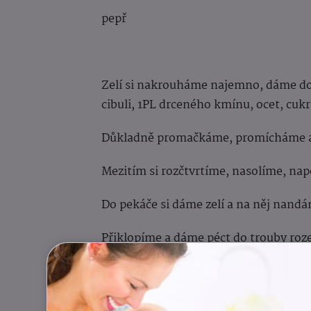
pepř
Zelí si nakrouháme najemno, dáme do
cibuli, 1PL drceného kmínu, ocet, cuk
Důkladně promačkáme, promícháme a
Mezitím si rozčtvrtíme, nasolíme, na
Do pekáče si dáme zelí a na něj nandá
Přiklopíme a dáme péct do trouby roze
Po hodince odklopíme, kuře otočíme k
másla a ještě dopečeme 30 až 45 minut