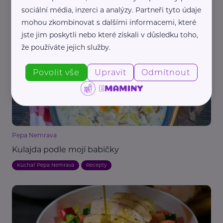
Redakce eMaminy.cz
sociální média, inzerci a analýzy. Partneři tyto údaje
Avokádová pomazánka s vejci a sušenými rajčaty
mohou zkombinovat s dalšími informacemi, které
jste jim poskytli nebo které získali v důsledku toho,
Recepty
že používáte jejich služby.
Povolit vše
Upravit
Odmítnout
Pepa Nemrava
Kulajda podle mojí babičky
Kuchař Pepa Nemrava
Recepty