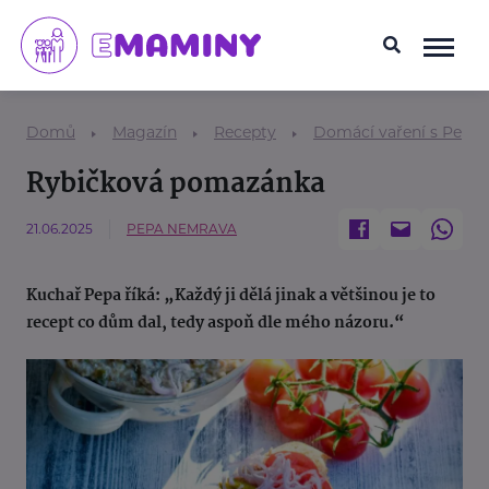
Domů
Magazín
Recepty
Domácí vaření s Pepo
Rybičková pomazánka
21.06.2025
PEPA NEMRAVA
Kuchař Pepa říká: „Každý ji dělá jinak a většinou je to
recept co dům dal, tedy aspoň dle mého názoru.“