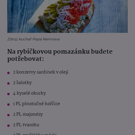
Zdroj: kuchař Pepa Nemrava
Na rybičkovou pomazánku budete
potřebovat:
2 konzervy sardinek v oleji
2 šalotky
4 kyselé okurky
1 PL plnotučné hořčice
2 PL majonézy
2 PL tvarohu