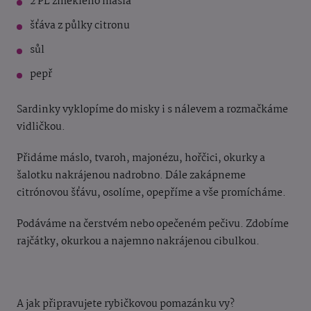
2 PL změklého másla
šťáva z půlky citronu
sůl
pepř
Sardinky vyklopíme do misky i s nálevem a rozmačkáme
vidličkou.
Přidáme máslo, tvaroh, majonézu, hořčici, okurky a
šalotku nakrájenou nadrobno. Dále zakápneme
citrónovou šťávu, osolíme, opepříme a vše promícháme.
Podáváme na čerstvém nebo opečeném pečivu. Zdobíme
rajčátky, okurkou a najemno nakrájenou cibulkou.
A jak připravujete rybičkovou pomazánku vy?