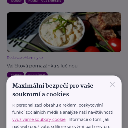
Recepty
Kuchař Pepa Nemrava
Redakce eMaminy.cz
Vajíčková pomazánka s lučinou
Recepty
Bezlepkové
×
Maximální bezpečí pro vaše
soukromí a cookies
K personalizaci obsahu a reklam, poskytování
funkcí sociálních médií a analýze naší návštěvnosti
využíváme soubory cookie
. Informace o tom, jak
náš web používáte, sdílíme se svými partnery pro