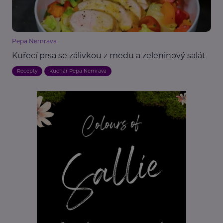
Pepa Nemrava
Kuřecí prsa se zálivkou z medu a zeleninový salát
Recepty
Kuchař Pepa Nemrava