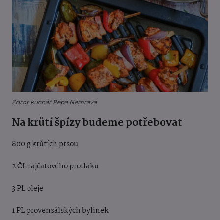
Zdroj: kuchař Pepa Nemrava
Na krůtí špízy budeme potřebovat
800 g krůtích prsou
2 ČL rajčatového protlaku
3 PL oleje
1 PL provensálských bylinek