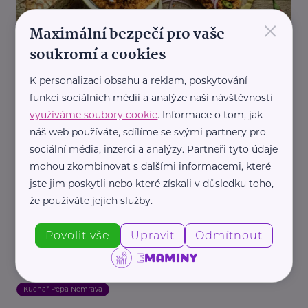
×
Maximální bezpečí pro vaše
soukromí a cookies
Pepa Nemrava
K personalizaci obsahu a reklam, poskytování
Jihočeský Šmitec
funkcí sociálních médií a analýze naší návštěvnosti
Kuchař Pepa Nemrava
využíváme soubory cookie
. Informace o tom, jak
náš web používáte, sdílíme se svými partnery pro
sociální média, inzerci a analýzy. Partneři tyto údaje
mohou zkombinovat s dalšími informacemi, které
jste jim poskytli nebo které získali v důsledku toho,
že používáte jejich služby.
Povolit vše
Upravit
Odmítnout
Pepa Nemrava
Poctivá cibulačka se sýrem
Kuchař Pepa Nemrava