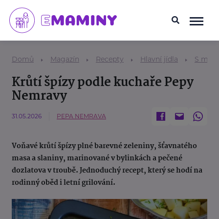
Domů
Magazín
Recepty
Hlavní jídla
S mas
Krůtí špízy podle kuchaře Pepy
Nemravy
31.05.2026
PEPA NEMRAVA
Voňavé krůtí špízy plné barevné zeleniny, šťavnatého
masa a slaniny, marinované v bylinkách a pečené
dozlatova v troubě. Jednoduchý recept, který se hodí na
rodinný oběd i letní grilování.