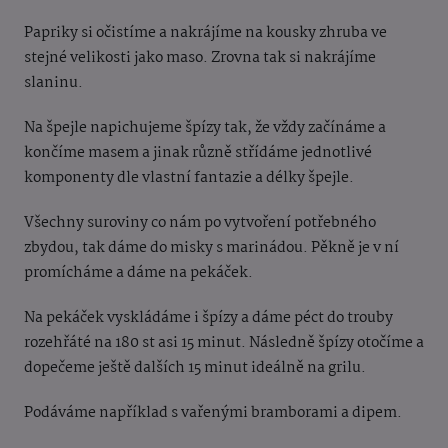
Papriky si očistíme a nakrájíme na kousky zhruba ve
stejné velikosti jako maso. Zrovna tak si nakrájíme
slaninu.
Na špejle napichujeme špízy tak, že vždy začínáme a
končíme masem a jinak různě střídáme jednotlivé
komponenty dle vlastní fantazie a délky špejle.
Všechny suroviny co nám po vytvoření potřebného
zbydou, tak dáme do misky s marinádou. Pěkně je v ní
promícháme a dáme na pekáček.
Na pekáček vyskládáme i špízy a dáme péct do trouby
rozehřáté na 180 st asi 15 minut. Následně špízy otočíme a
dopečeme ještě dalších 15 minut ideálně na grilu.
Podáváme například s vařenými bramborami a dipem.