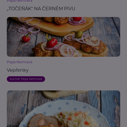
Pepa Nemrava
„TOČEŇÁK“ NA ČERNÉM PIVU
Pepa Nemrava
Vepřenky
Kuchař Pepa Nemrava