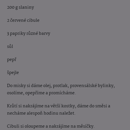
200 g slaniny
2 červené cibule
3 papriky různé barvy
sůl
pepř
špejle
Do misky si dáme olej, protlak, provensálské bylinky,
osolíme, opepříme a promícháme.
Krůtí si nakrájíme na větší kostky, dáme do směsi a
necháme alespoň hodinu naležet.
Cibuli si oloupeme a nakrájíme na měsíčky.