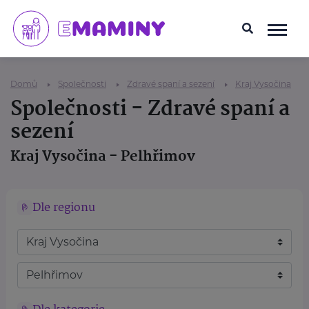
Domů
Společnosti
Zdravé spaní a sezení
Kraj Vysočina
Společnosti - Zdravé spaní a
sezení
Kraj Vysočina - Pelhřimov
Dle regionu