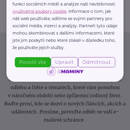
funkcí sociálních médií a analýze naší návštěvnosti
info@zdravotnicke-potreby.cz
využíváme soubory cookie
. Informace o tom, jak
náš web používáte, sdílíme se svými partnery pro
sociální média, inzerci a analýzy. Partneři tyto údaje
mohou zkombinovat s dalšími informacemi, které
jste jim poskytli nebo které získali v důsledku toho,
Newsletter
že používáte jejich služby.
Povolit vše
Upravit
Odmítnout
Pravidelný přísun novinek, inspirace na každý den,
podpora pro rodiče i sdílení zkušeností. Takový je
Newsletter webu eMaminy.cz. Přihlaste se k jeho
odběru a čtěte o tématech, které vám pomohou
v náročném období nebo zpříjemní rodinný život.
Buďte první, kdo se dozví o nových článcích, akcích a
událostech. Prosíme, potvrďte odběr ve vaší e-
mailové schránce.