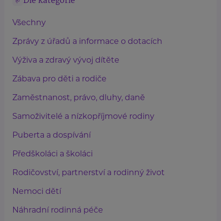
Dle kategorie
Všechny
Zprávy z úřadů a informace o dotacích
Výživa a zdravý vývoj dítěte
Zábava pro děti a rodiče
Zaměstnanost, právo, dluhy, daně
Samoživitelé a nízkopříjmové rodiny
Puberta a dospívání
Předškoláci a školáci
Rodičovství, partnerství a rodinný život
Nemoci dětí
Náhradní rodinná péče