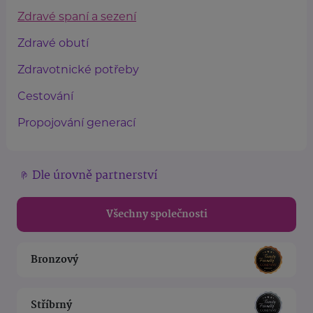
Zdravé spaní a sezení
Zdravé obutí
Zdravotnické potřeby
Cestování
Propojování generací
Dle úrovně partnerství
Všechny společnosti
Bronzový
Stříbrný