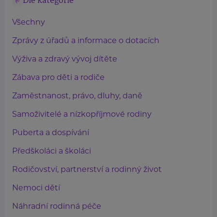
Dle kategorie
Všechny
Zprávy z úřadů a informace o dotacích
Výživa a zdravý vývoj dítěte
Zábava pro děti a rodiče
Zaměstnanost, právo, dluhy, daně
Samoživitelé a nízkopříjmové rodiny
Puberta a dospívání
Předškoláci a školáci
Rodičovství, partnerství a rodinný život
Nemoci dětí
Náhradní rodinná péče