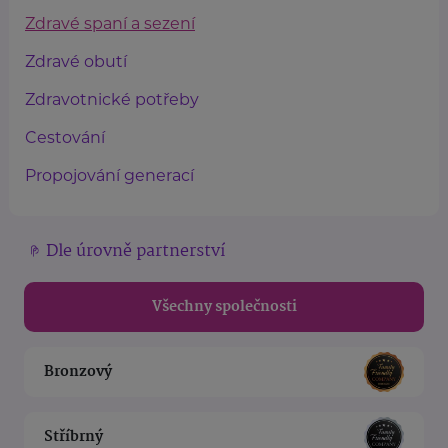
Zdravé spaní a sezení
Zdravé obutí
Zdravotnické potřeby
Cestování
Propojování generací
Dle úrovně partnerství
Všechny společnosti
Bronzový
Stříbrný