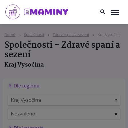
Domů
Společnosti
Zdravé spaní a sezení
Kraj Vysočina
Společnosti - Zdravé spaní a
sezení
Kraj Vysočina
Dle regionu