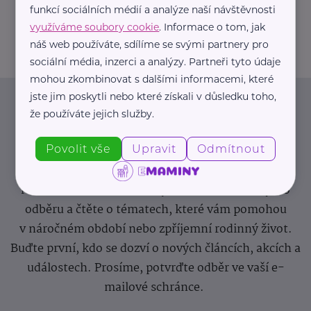
funkcí sociálních médií a analýze naší návštěvnosti
info@zdravotnicke-potreby.cz
využíváme soubory cookie
. Informace o tom, jak
náš web používáte, sdílíme se svými partnery pro
sociální média, inzerci a analýzy. Partneři tyto údaje
mohou zkombinovat s dalšími informacemi, které
jste jim poskytli nebo které získali v důsledku toho,
Newsletter
že používáte jejich služby.
Povolit vše
Upravit
Odmítnout
Pravidelný přísun novinek, inspirace na každý den,
podpora pro rodiče i sdílení zkušeností. Takový je
Newsletter webu eMaminy.cz. Přihlaste se k jeho
odběru a čtěte o tématech, které vám pomohou
v náročném období nebo zpříjemní rodinný život.
Buďte první, kdo se dozví o nových článcích, akcích a
událostech. Prosíme, potvrďte odběr ve vaší e-
mailové schránce.