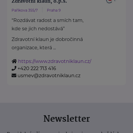
Zdravotní klaun, o.p.s.
Paříkova 355/7
Praha 9
“Rozdávat radost a smích tam,
kde se jich nedostává”
Zdravotní klaun je dobročinná
organizace, která ...
https://www.zdravotniklaun.cz/
+420 222 713 416
usmev@zdravotniklaun.cz
Newsletter