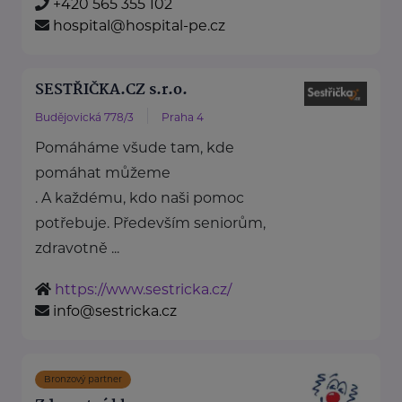
+420 565 355 102
hospital@hospital-pe.cz
SESTŘIČKA.CZ s.r.o.
Budějovická 778/3
Praha 4
Pomáháme všude tam, kde
pomáhat můžeme
. A každému, kdo naši pomoc
potřebuje. Především seniorům,
zdravotně ...
https://www.sestricka.cz/
info@sestricka.cz
Bronzový partner