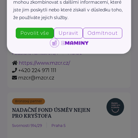
mohou zkombinovat s dalšími informacemi, které
www.pelhrimov.charita.cz
jste jim poskytli nebo které získali v důsledku toho,
+420 728 935 362
že používáte jejich služby.
spirala@pelhrimov.charita.cz
Povolit vše
Upravit
Odmítnout
Ministerstvo zdravotnictví ČR
Palackého náměstí 375/4
Praha 2
https://www.mzcr.cz/
+420 224 971 111
mzcr@mzcr.cz
Bronzový partner
NADAČNÍ FOND ÚSMĚV NEJEN
PRO KRYŠTOFA
Svornosti 914/29
Praha 5