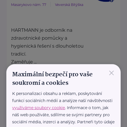
Masarykovo nám. 77
Veverská Bítýška
HARTMANN je odborník na
zdravotnické pomůcky a
hygienická řešení s dlouholetou
tradicí.
Zaměřuje ...
×
Maximální bezpečí pro vaše
soukromí a cookies
https://hartmanndirect.com/cs-cz
+420 800 100 150
K personalizaci obsahu a reklam, poskytování
info@hartmanndirect.cz
funkcí sociálních médií a analýze naší návštěvnosti
využíváme soubory cookie
. Informace o tom, jak
Charita Pelhřimov
náš web používáte, sdílíme se svými partnery pro
sociální média, inzerci a analýzy. Partneři tyto údaje
Solní
Pelhřimov