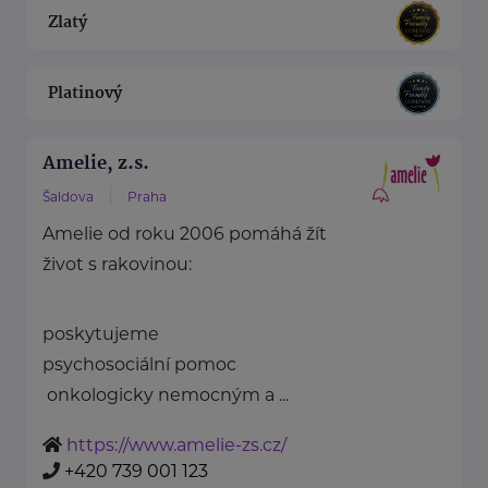
Zlatý
Platinový
Amelie, z.s.
Šaldova
Praha
Amelie od roku 2006 pomáhá žít
život s rakovinou:
poskytujeme
psychosociální pomoc
onkologicky nemocným a ...
https://www.amelie-zs.cz/
+420 739 001 123