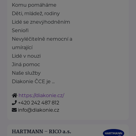
Komu pomáháme
Děti, mládež, rodiny
Lidé se znevýhodněním
Senioři
Nevyléčitelně nemocní a
umírající
Lidé v nouzi
Jiná pomoc
Naše služby
Diakonie ČCE je ...
https://diakonie.cz/
+420 242 487 812
info@diakonie.cz
HARTMANN – RICO a.s.