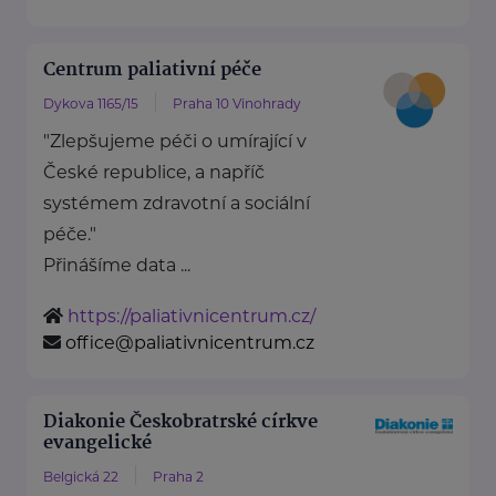
Centrum paliativní péče
Dykova 1165/15
Praha 10 Vinohrady
"Zlepšujeme péči o umírající v
České republice, a napříč
systémem zdravotní a sociální
péče."
Přinášíme data ...
https://paliativnicentrum.cz/
office@paliativnicentrum.cz
Diakonie Českobratrské církve
evangelické
Belgická 22
Praha 2