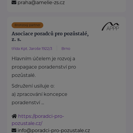
praha@amelie-zs.cz
Bronzový partner
Asociace poradců pro pozůstalé,
z. s.
třída Kpt. Jaroše 1922/3
Brno
Hlavním účelem je rozvoj a
propagace poradenství pro
pozůstalé.
Sdružení usiluje o:
a) zpracování koncepce
poradenství ...
https://poradci-pro-
pozustale.cz/
info@poradci-pro-pozustale.cz