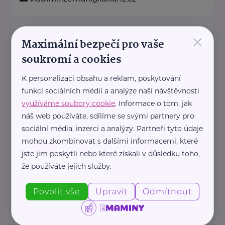
×
Allianz pojišťovna, a. s.
Maximální bezpečí pro vaše
U Prostředního mlýna 128
Pelhřimov
soukromí a cookies
Na našich obchodních místech
K personalizaci obsahu a reklam, poskytování
najdete vždy profesionála, který
funkcí sociálních médií a analýze naší návštěvnosti
vám rád poradí a pomůže.
využíváme soubory cookie
. Informace o tom, jak
náš web používáte, sdílíme se svými partnery pro
sociální média, inzerci a analýzy. Partneři tyto údaje
https://www.allianz.cz/cs_CZ/pobocky-
mohou zkombinovat s dalšími informacemi, které
a-poradci/0669-Miroslav-Stica-s-r-
jste jim poskytli nebo které získali v důsledku toho,
o.html
že používáte jejich služby.
+420 565 325 404
miroslav.stica@iallianz.cz
Povolit vše
Upravit
Odmítnout