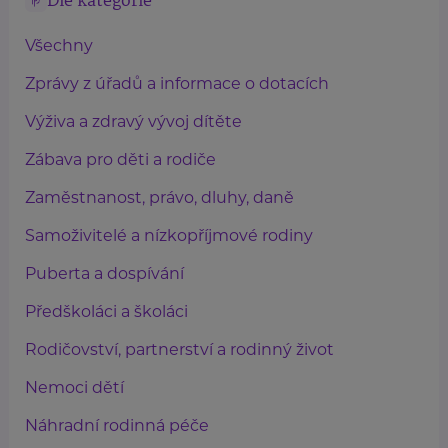
Dle kategorie
Všechny
Zprávy z úřadů a informace o dotacích
Výživa a zdravý vývoj dítěte
Zábava pro děti a rodiče
Zaměstnanost, právo, dluhy, daně
Samoživitelé a nízkopříjmové rodiny
Puberta a dospívání
Předškoláci a školáci
Rodičovství, partnerství a rodinný život
Nemoci dětí
Náhradní rodinná péče