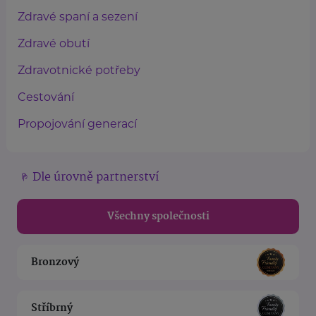
Zdravé spaní a sezení
Zdravé obutí
Zdravotnické potřeby
Cestování
Propojování generací
Dle úrovně partnerství
Všechny společnosti
Bronzový
Stříbrný