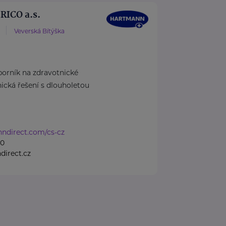
ICO a.s.
Veverská Bítýška
rník na zdravotnické
cká řešení s dlouholetou
nndirect.com/cs-cz
50
irect.cz