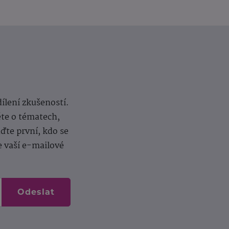
dílení zkušeností.
ěte o tématech,
te první, kdo se
e vaší e-mailové
Odeslat