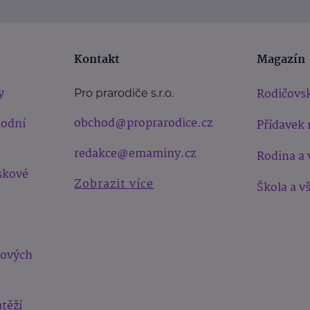
Kontakt
Magazín
y
Rodičovsk
Pro prarodiče s.r.o.
obchod@proprarodice.cz
hodní
Přídavek 
redakce@emaminy.cz
Rodina a 
skové
Zobrazit více
Škola a v
bových
těží