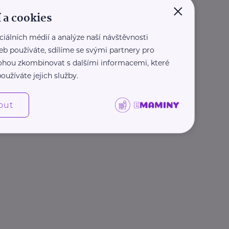
×
 a cookies
ciálních médií a analýze naší návštěvnosti
eb používáte, sdílíme se svými partnery pro
 mohou zkombinovat s dalšími informacemi, které
oužíváte jejich služby.
out