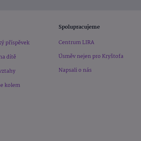
Spolupracujeme
Centrum LIRA
ý příspěvek
Úsměv nejen pro Kryštofa
na dítě
Napsali o nás
vztahy
še kolem