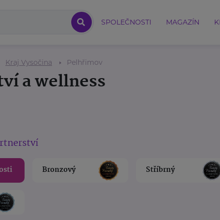
SPOLEČNOSTI
MAGAZÍN
K
Kraj Vysočina
Pelhřimov
tví a wellness
rtnerství
osti
Bronzový
Stříbrný