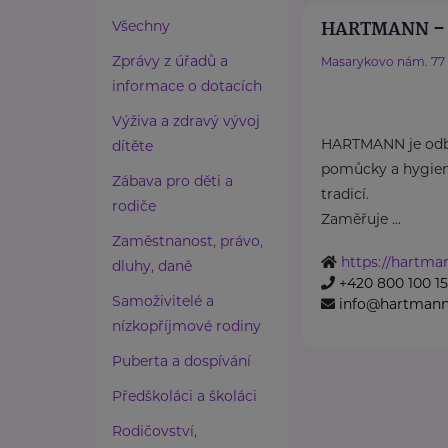
HARTMANN – R
Všechny
Zprávy z úřadů a
Masarykovo nám. 77
informace o dotacích
Výživa a zdravý vývoj
HARTMANN je odbo
dítěte
pomůcky a hygieni
Zábava pro děti a
tradicí.
rodiče
Zaměřuje ...
Zaměstnanost, právo,
https://hartma
dluhy, daně
+420 800 100 1
Samoživitelé a
info@hartmannd
nízkopříjmové rodiny
Puberta a dospívání
Předškoláci a školáci
Rodičovství,