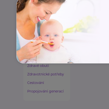
Paliativní péče
Rady a tipy
Harmonie duše a těla
Zaměstnávání osob ze
zdravotním
postižením
Lázeňství a wellness
Zdravé spaní a sezení
Zdravé obutí
Zdravotnické potřeby
Cestování
Propojování generací