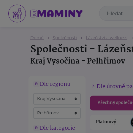
Domů
Společnosti
Lázeňství a wellness
Společnosti - Lázeňs
Kraj Vysočina - Pelhřimov
Dle regionu
Dle úrovně pa
Všechny společn
Platinový
Dle kategorie