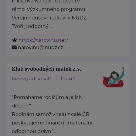
Iniciativa Na rovinu působí v
rámci Výzkumného programu
Veřejné duševní zdraví v NUDZ.
Tvoří ji odborný ...
https://narovinu.net/
narovinu@nudz.cz
Klub svobodných matek z.s.
Dukelských hrdinů 34
Praha 7
"Pomáháme rodičům a jejich
dětem."
Rodinám samoživitelů z celé ČR
poskytujeme finanční, materiální,
odbornou právní ...