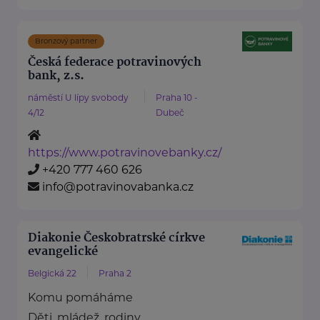
Bronzový partner
Česká federace potravinových
bank, z.s.
náměstí U lípy svobody
Praha 10 -
4/12
Dubeč
https://www.potravinovebanky.cz/
+420 777 460 626
info@potravinovabanka.cz
Diakonie Českobratrské církve
evangelické
Belgická 22
Praha 2
Komu pomáháme
Děti, mládež, rodiny