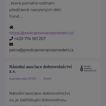
, která pomáhá rodinám
předčasně narozených dětí.
Fond ...
https://predcasnenarozenedeti.cz/
+420 774 561 207
petra@predcasnenarozenedeti.cz
Národní asociace dobrovolnictví
z.s.
Kaznějovská 1517/51
Plzeň
Národní asociace dobrovolnictví,
z.s. je zastřešující dobrovolnou,