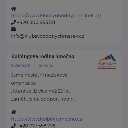
https://www.klubsvobodnychmatek.cz/
+420 800 995 511
info@klubsvobodnychmatek.cz
Kolpingova rodina Smečno
U Zámku 5
Smečno
Jsme nestátní nezisková
organizace
, která se již více než 25 let
zaměřuje na podporu rodin, ...
https://www.kolpingsmecno.cz/
+420 777 558 778