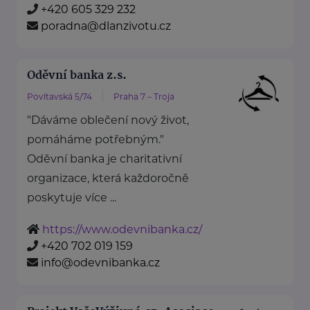
+420 605 329 232
poradna@dlanzivotu.cz
Oděvní banka z.s.
Povltavská 5/74
Praha 7 – Troja
"Dáváme oblečení nový život,
pomáháme potřebným."
Oděvní banka je charitativní
organizace, která každoročně
poskytuje více ...
https://www.odevnibanka.cz/
+420 702 019 159
info@odevnibanka.cz