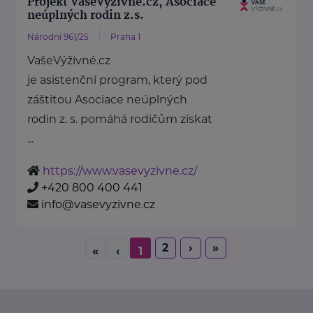
Projekt VašeVýživné.cz, Asociace
neúplných rodin z.s.
Národní 961/25
Praha 1
VašeVýživné.cz
je asistenční program, který pod
záštitou Asociace neúplných
rodin z. s. pomáhá rodičům získat
...
https://www.vasevyzivne.cz/
+420 800 400 441
info@vasevyzivne.cz
2
›
»
«
‹
1