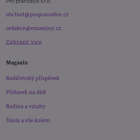
Pro prarodiče s.r.o.
obchod@proprarodice.cz
redakce@emaminy.cz
Zobrazit více
Magazín
Rodičovský příspěvek
Přídavek na dítě
Rodina a vztahy
Škola a vše kolem