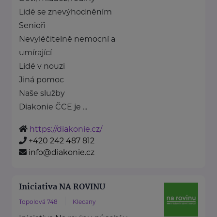
Lidé se znevýhodněním
Senioři
Nevyléčitelně nemocní a
umírající
Lidé v nouzi
Jiná pomoc
Naše služby
Diakonie ČCE je ...
https://diakonie.cz/
+420 242 487 812
info@diakonie.cz
Iniciativa NA ROVINU
Topolová 748
Klecany