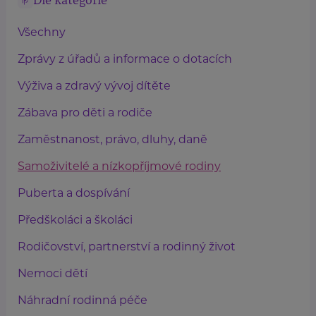
Dle kategorie
Všechny
Zprávy z úřadů a informace o dotacích
Výživa a zdravý vývoj dítěte
Zábava pro děti a rodiče
Zaměstnanost, právo, dluhy, daně
Samoživitelé a nízkopříjmové rodiny
Puberta a dospívání
Předškoláci a školáci
Rodičovství, partnerství a rodinný život
Nemoci dětí
Náhradní rodinná péče