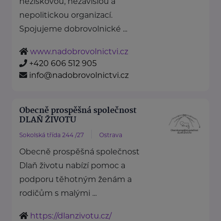
neziskovou, nezávislou a
nepolitickou organizací.
Spojujeme dobrovolnické ...
www.nadobrovolnictvi.cz
+420 606 512 905
info@nadobrovolnictvi.cz
Obecně prospěšná společnost
DLAŇ ŽIVOTU
Sokolská třída 244 /27
Ostrava
Obecně prospěšná společnost
Dlaň životu nabízí pomoc a
podporu těhotným ženám a
rodičům s malými ...
https://dlanzivotu.cz/