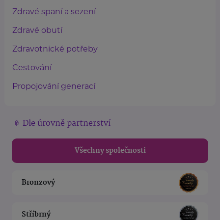
Zdravé spaní a sezení
Zdravé obutí
Zdravotnické potřeby
Cestování
Propojování generací
Dle úrovně partnerství
Všechny společnosti
Bronzový
Stříbrný